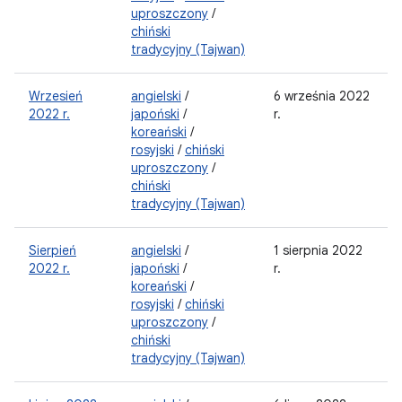
uproszczony
/
chiński
tradycyjny (Tajwan)
Wrzesień
angielski
/
6 września 2022
2022 r.
japoński
/
r.
koreański
/
rosyjski
/
chiński
uproszczony
/
chiński
tradycyjny (Tajwan)
Sierpień
angielski
/
1 sierpnia 2022
2022 r.
japoński
/
r.
koreański
/
rosyjski
/
chiński
uproszczony
/
chiński
tradycyjny (Tajwan)