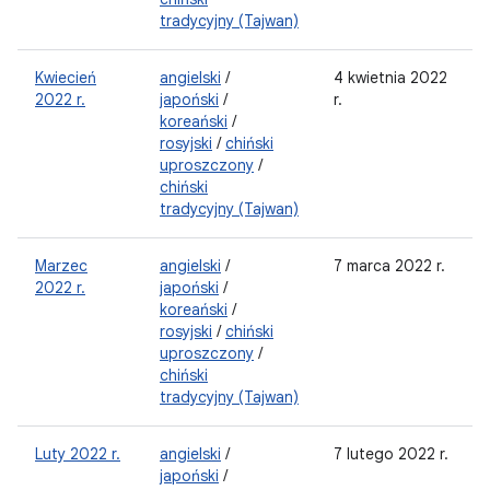
tradycyjny (Tajwan)
Kwiecień
angielski
/
4 kwietnia 2022
2022 r.
japoński
/
r.
koreański
/
rosyjski
/
chiński
uproszczony
/
chiński
tradycyjny (Tajwan)
Marzec
angielski
/
7 marca 2022 r.
2022 r.
japoński
/
koreański
/
rosyjski
/
chiński
uproszczony
/
chiński
tradycyjny (Tajwan)
Luty 2022 r.
angielski
/
7 lutego 2022 r.
japoński
/