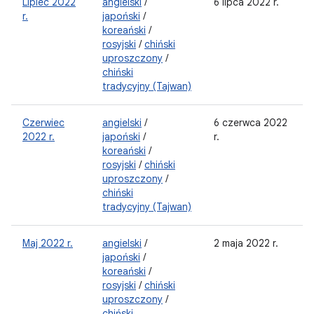
Lipiec 2022
angielski
/
6 lipca 2022 r.
r.
japoński
/
koreański
/
rosyjski
/
chiński
uproszczony
/
chiński
tradycyjny (Tajwan)
Czerwiec
angielski
/
6 czerwca 2022
2022 r.
japoński
/
r.
koreański
/
rosyjski
/
chiński
uproszczony
/
chiński
tradycyjny (Tajwan)
Maj 2022 r.
angielski
/
2 maja 2022 r.
japoński
/
koreański
/
rosyjski
/
chiński
uproszczony
/
chiński