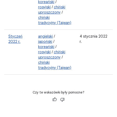
koreański
/
rosyjski
/
chiński
uproszczony
/
chiński
tradycyjny (Tajwan)
Styczeń
angielski
/
4 stycznia 2022
2022 r.
japoński
/
r.
koreański
/
rosyjski
/
chiński
uproszczony
/
chiński
tradycyjny (Tajwan)
Czy te wskazówki były pomocne?