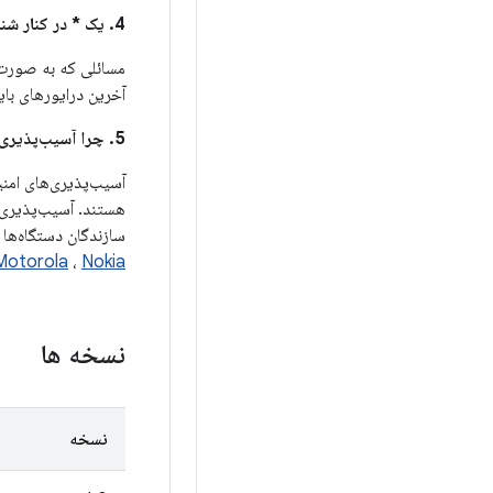
4. یک * در کنار شناسه باگ اندروید در ستون
مسائلی که به صورت 
آخرین درایورهای باینری دستگ
5. چرا آسیب‌پذیری‌های امنیتی بین این بولتن و بولتن‌های امنیتی دستگاه/شریک، مانند بولتن Pixel تقسیم می‌شوند؟
آسیب‌پذیری‌های امنی
هستند. آسیب‌پذیری‌
سازندگان دستگاه‌ها و چیپ‌ست‌های Android نیز ممکن است جزئیات آسی
Motorola
،
Nokia
نسخه ها
نسخه