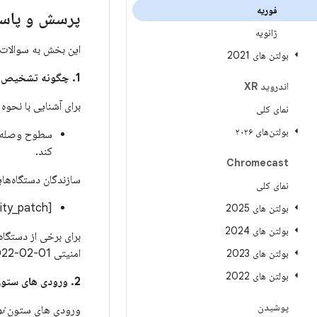
فوریه
پرسش و پاسخ
ژانویه
این بخش به سوالات 
بولتن های 2021
1. چگونه تشخیص دهم که آیا دستگاه من برای رفع این مشکلات به روز شده است؟
اندروید XR
برای آشنایی با نحو
نمای کلی
بولتن‌های ۲۰۲۶
کند.
Chromecast
سازندگان دستگاه‌های
نمای کلی
[ro.build.version.security_patch]:[01-02-2022]
بولتن های 2025
بولتن های 2024
امنیتی 01-02-2022 مطابقت دارد. لطفاً برای جزئیات بیشتر در مورد نحوه نصب به‌روزرسانی‌های امنیتی،
بولتن های 2023
بولتن های 2022
2. ورودی های ستون
پوشیدن
ورودی های ستون
ن