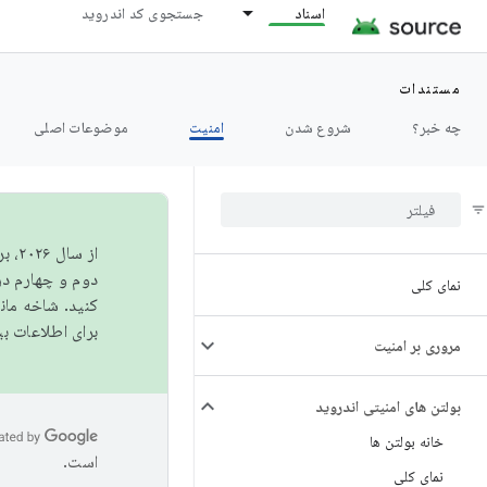
اسناد
جستجوی کد اندروید
مستندات
چه خبر؟
شروع شدن
امنیت
موضوعات اصلی
از 
دوم و چهارم در AOSP منتشر خواهیم کرد. برای ساخت و مشارکت در 
نمای کلی
کنید. شاخه ما
برای اطلاعات ب
مروری بر امنیت
بولتن های امنیتی اندروید
خانه بولتن ها
است.
نمای کلی