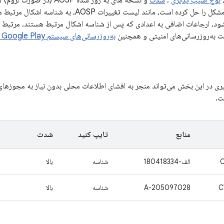
نوع آسیب پذیری
،
شدت
و نسخه های به روز شده OSP
تغییر عمومی را که مشکل را حل کرده است، مانند لیست
به‌روزرسانی‌های سیستم Google Play را
ی در این بخش می‌تواند منجر به افشای اطلاعات محلی بدون نیاز به مجوزهای 
ت.
منابع
تایپ کنید
شدت
الف-180418334
شناسه
بالا
C
A-205097028
شناسه
بالا