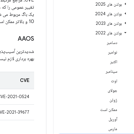
CVE، مراجع مرتبط،
بولتن های 2025
بولتن های 2024
10 و بالاتر ممکن است به‌روزرسانی‌های امنیتی و همچنین
بولتن های 2023
بولتن های 2022
AAOS
دسامبر
شدیدترین آسیب‌پذیر
نوامبر
بهره برداری لازم نیس
اکتبر
سپتامبر
CVE
اوت
جولای
CVE-2021-0524
ژوئن
ممکن است
VE-2021-39677
آوریل
مارس