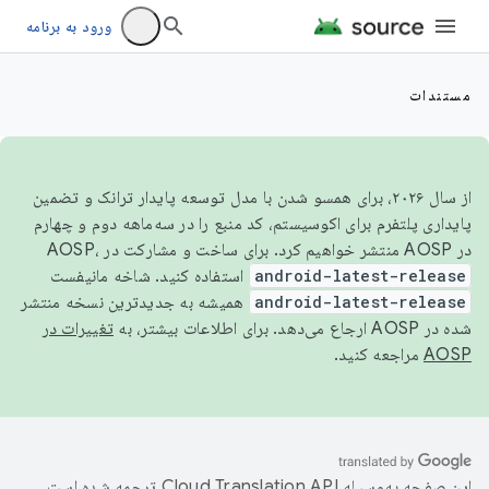
ورود به برنامه
مستندات
از سال ۲۰۲۶، برای همسو شدن با مدل توسعه پایدار ترانک و تضمین
پایداری پلتفرم برای اکوسیستم، کد منبع را در سه‌ماهه دوم و چهارم
در AOSP منتشر خواهیم کرد. برای ساخت و مشارکت در AOSP،
android-latest-release
استفاده کنید. شاخه مانیفست
android-latest-release
همیشه به جدیدترین نسخه منتشر
شده در AOSP ارجاع می‌دهد. برای اطلاعات بیشتر، به
تغییرات در
AOSP
مراجعه کنید.
این صفحه به‌وسیله
ترجمه شده است.