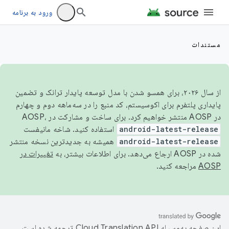
ورود به برنامه
مستندات
از سال ۲۰۲۶، برای همسو شدن با مدل توسعه پایدار ترانک و تضمین
پایداری پلتفرم برای اکوسیستم، کد منبع را در سه‌ماهه دوم و چهارم
در AOSP منتشر خواهیم کرد. برای ساخت و مشارکت در AOSP،
android-latest-release
استفاده کنید. شاخه مانیفست
android-latest-release
همیشه به جدیدترین نسخه منتشر
شده در AOSP ارجاع می‌دهد. برای اطلاعات بیشتر، به
تغییرات در
AOSP
مراجعه کنید.
این صفحه به‌وسیله
ترجمه شده است.