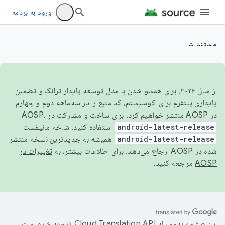
ورود به برنامه
مستندات
از سال ۲۰۲۶، برای همسو شدن با مدل توسعه پایدار ترانک و تضمین
پایداری پلتفرم برای اکوسیستم، کد منبع را در سه‌ماهه دوم و چهارم
در AOSP منتشر خواهیم کرد. برای ساخت و مشارکت در AOSP،
android-latest-release
استفاده کنید. شاخه مانیفست
android-latest-release
همیشه به جدیدترین نسخه منتشر
شده در AOSP ارجاع می‌دهد. برای اطلاعات بیشتر، به
تغییرات در
AOSP
مراجعه کنید.
این صفحه به‌وسیله
ترجمه شده است.