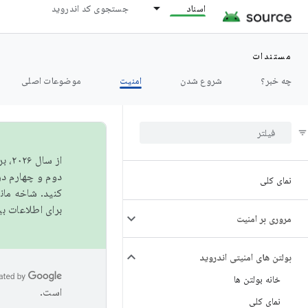
اسناد
جستجوی کد اندروید
مستندات
چه خبر؟
شروع شدن
امنیت
موضوعات اصلی
از 
دوم و چهارم در AOSP منتشر خواهیم کرد. برای ساخت و مشارکت در 
نمای کلی
کنید. شاخه ما
برای اطلاعات ب
مروری بر امنیت
بولتن های امنیتی اندروید
خانه بولتن ها
است.
نمای کلی