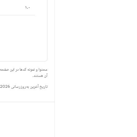
۱.۰
محتوا و نمونه کدها در این صفحه
آن هستند.
تاریخ آخرین به‌روزرسانی 2026-07-22 به‌وقت ساعت هماهنگ جهانی.
ساخت
مخزن Android
الزامات