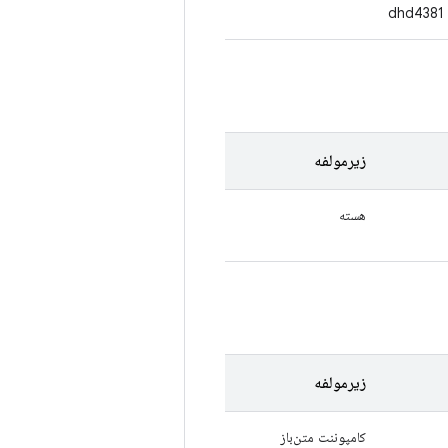
dhd4381
زیرمولفه
هسته
زیرمولفه
کامپوننت متن‌باز