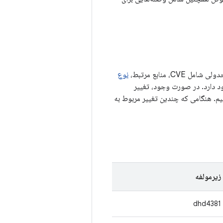
 منابع مرتبط،
نوع
د (AOSP) (در صورت وجود) وجود دارد. در صورت وجود، تغییر
 به شناسه اشکال، مانند فهرست تغییرات AOSP، پیوند می‌دهیم. هنگامی که چندین تغییر مربوط به
زیرمولفه
dhd4381