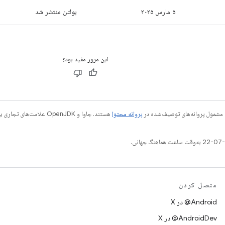
۵ مارس ۲۰۲۵
بولتن منتشر شد
این مرور مفید بود؟
 مشمول پروانه‌های توصیف‌شده در
پروانه محتوا
متصل کردن
‫‎@Android در X
‫‎@AndroidDev در X