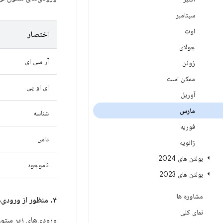
سپتامبر
اوت
اختصار
جولای
آر سی ای
ژوئن
ممکن است
ای او پی
آوریل
مارس
شناسه
فوریه
داس
ژانویه
بولتن های 2024
ناموجود
بولتن های 2023
مشاوره ها
۴. منظور از ورودی‌های ستون
نمای کلی
ورودی‌های زیر ستو