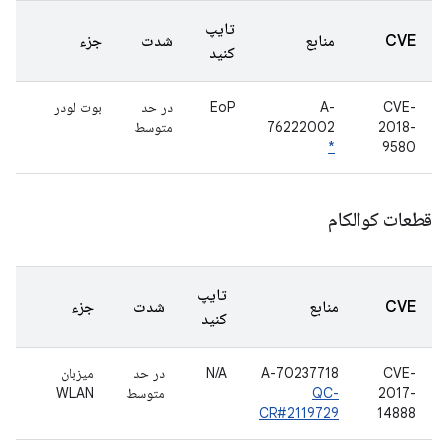
تایپ
CVE
منابع
شدت
جزء
کنید
CVE-
A-
EoP
در حد
بوت لودر
2018-
76222002
متوسط
*
9580
قطعات کوالکام
تایپ
CVE
منابع
شدت
جزء
کنید
CVE-
A-70237718
N/A
در حد
میزبان
2017-
QC-
متوسط
WLAN
CR#2119729
14888