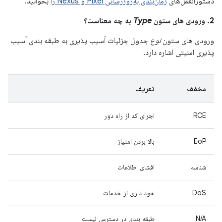
دستورالعمل‌های
زمان‌بندی به‌روزرسانی Pixel و Nexus را
بخوانید.
2. ورودی های ستون
Type
به چه معناست؟
ورودی های ستون
نوع
جدول جزئیات آسیب پذیری به طبقه بندی آسیب
پذیری امنیتی اشاره دارد.
مخفف
تعریف
RCE
اجرای کد از راه دور
EoP
بالا بردن امتیاز
شناسه
افشای اطلاعات
DoS
خود داری از خدمات
N/A
طبقه بندی در دسترس نیست