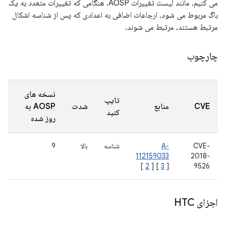
می کنیم، مانند لیست تغییرات AOSP. هنگامی که تغییرات متعدد به یک
باگ مربوط می شود، ارجاعات اضافی به اعدادی که پس از شناسه اشکال
مرتبط هستند، مرتبط می شوند.
چارچوب
نسخه های
تایپ
CVE
منابع
شدت
AOSP به
کنید
روز شده
CVE-
A-
شناسه
بالا
9
112159033
2018-
[
2
] [
3
]
9526
اجزای HTC