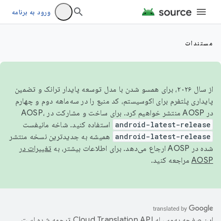
ورود به برنامه
مستندات
از سال ۲۰۲۶، برای همسو شدن با مدل توسعه پایدار ترانک و تضمین
پایداری پلتفرم برای اکوسیستم، کد منبع را در سه‌ماهه دوم و چهارم
در AOSP منتشر خواهیم کرد. برای ساخت و مشارکت در AOSP،
android-latest-release
استفاده کنید. شاخه مانیفست
android-latest-release
همیشه به جدیدترین نسخه منتشر
شده در AOSP ارجاع می‌دهد. برای اطلاعات بیشتر، به
تغییرات در
AOSP
مراجعه کنید.
این صفحه به‌وسیله
ترجمه شده است.