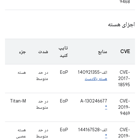
9468
اجزای هسته
تایپ
CVE
منابع
شدت
جزء
کنید
CVE-
الف-140921355
EoP
در حد
هسته
2017-
هسته بالادست
متوسط
18595
CVE-
A-130246677
EoP
در حد
Titan-M
2019-
*
متوسط
9469
CVE-
الف-144167528
EoP
در حد
هسته
2019-
*
متوسط
عصبی