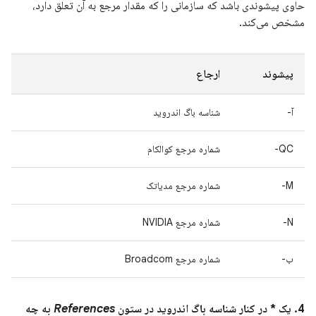
حاوی پیشوندی باشد که سازمانی را که مقدار مرجع به آن تعلق دارد،
مشخص می‌کند.
پیشوند
ارجاع
آ-
شناسه باگ اندروید
QC-
شماره مرجع کوالکام
M-
شماره مرجع مدیاتک
N-
شماره مرجع NVIDIA
ب-
شماره مرجع Broadcom
4. یک * در کنار شناسه باگ اندروید در ستون
References
به چه