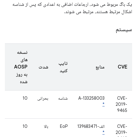
یک باگ مربوط می شود، ارجاعات اضافی به اعدادی که پس از شناسه
اشکال مرتبط هستند، مرتبط می شوند.
سیستم
نسخه
های
تایپ
CVE
منابع
شدت
AOSP
کنید
به روز
شده
CVE-
A-133258003
شناسه
بحرانی
10
*
2019-
9465
CVE-
الف-139683471
EoP
بالا
10
*
2019-