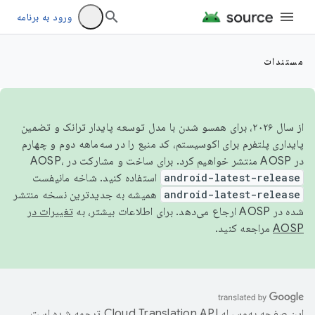
ورود به برنامه
مستندات
از سال ۲۰۲۶، برای همسو شدن با مدل توسعه پایدار ترانک و تضمین
پایداری پلتفرم برای اکوسیستم، کد منبع را در سه‌ماهه دوم و چهارم
در AOSP منتشر خواهیم کرد. برای ساخت و مشارکت در AOSP،
android-latest-release
استفاده کنید. شاخه مانیفست
android-latest-release
همیشه به جدیدترین نسخه منتشر
شده در AOSP ارجاع می‌دهد. برای اطلاعات بیشتر، به
تغییرات در
AOSP
مراجعه کنید.
این صفحه به‌وسیله
ترجمه شده است.