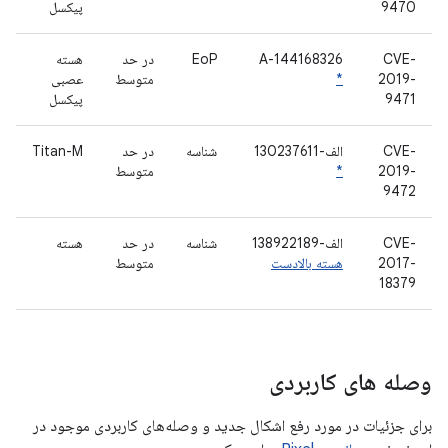
9470
پیکسل
CVE-
A-144168326
EoP
در حد
هسته
2019-
*
متوسط
عصبی
9471
پیکسل
CVE-
الف-130237611
شناسه
در حد
Titan-M
2019-
*
متوسط
9472
CVE-
الف-138922189
شناسه
در حد
هسته
2017-
هسته بالادست
متوسط
18379
وصله های کاربردی
برای جزئیات در مورد رفع اشکال جدید و وصله‌های کاربردی موجود در