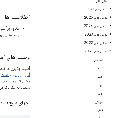
نمای کلی
بولتن‌های ۲۰۲۶
اطلاعیه ها
بولتن های 2025
بولتن های 2024
بولتن های 2023
وصله‌هایی بر
بولتن های 2022
بولتن های 2021
وصله های امن
دسامبر
نوامبر
آسیب پذیری ها تحت مؤل
آسیب‌پذیری
،
شدت
اکتبر
سپتامبر
متعدد به یک باگ مر
اوت
جولای
اجزای منبع بسته
ژوئن