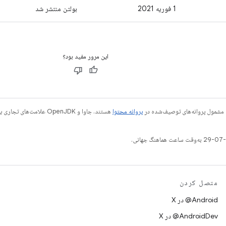
1 فوریه 2021
بولتن منتشر شد
این مرور مفید بود؟
 مشمول پروانه‌های توصیف‌شده در
پروانه محتوا
متصل کردن
‫‎@Android در X
‫‎@AndroidDev در X