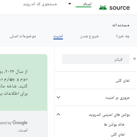
اسناد
جستجوی کد اندروید
مستندات
چه خبر؟
شروع شدن
امنیت
موضوعات اصلی
از 
دوم و چهارم در AOSP منتشر خواهیم کرد. برای ساخت و مشارکت در 
نمای کلی
کنید. شاخه ما
برای اطلاعات ب
مروری بر امنیت
بولتن های امنیتی اندروید
خانه بولتن ها
است.
نمای کلی