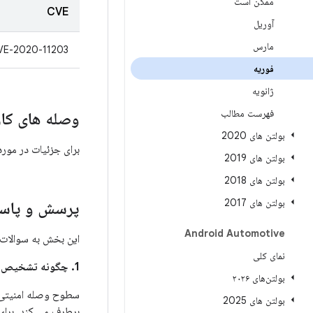
ممکن است
CVE
آوریل
مارس
VE-2020-11203
فوریه
ژانویه
فهرست مطالب
وصله های کار
بولتن های 2020
برای جزئیات در مور
بولتن های 2019
بولتن های 2018
بولتن های 2017
پرسش و پاسخ
Android Automotive
این بخش به سوالات 
نمای کلی
1. چگونه تشخیص دهم که آیا دستگاه من برای رفع این مشکلات به روز شده است؟
بولتن‌های ۲۰۲۶
بولتن های 2025
برطرف می کند. برای