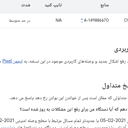
منابع
تایپ کنید
شدت
C
A-149886670
*
N/A
در حد متوسط
بردی
د رفع اشکال جدید و وصله‌های کاربردی موجود در این نسخه، به
انجمن Pixel
مر
 متداول
متداولی که ممکن است پس از خواندن این بولتن رخ دهد پاسخ می دهد.
 آشنایی با نحوه بررسی سطح وصله امنیتی دستگاه، دستورالعمل‌های
زمان‌بندی ب