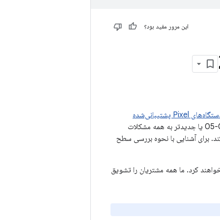
این مرور مفید بود؟
ه‌های Pixel پشتیبانی‌شده
(دستگاه‌های Google) تأثیر می‌گذارد. برای دستگاه‌های Google، سطوح وصله امنیتی 2021-02-05 یا جدیدتر به همه مشکلات
وجود در بولتن امنیتی Android فوریه 2021 رسیدگی می‌کند. برای آشنایی با نحوه بررسی سطح
‌شده Google یک به‌روزرسانی به سطح وصله 2021-02-05 دریافت خواهند کرد. ما همه مشتریان را تشویق