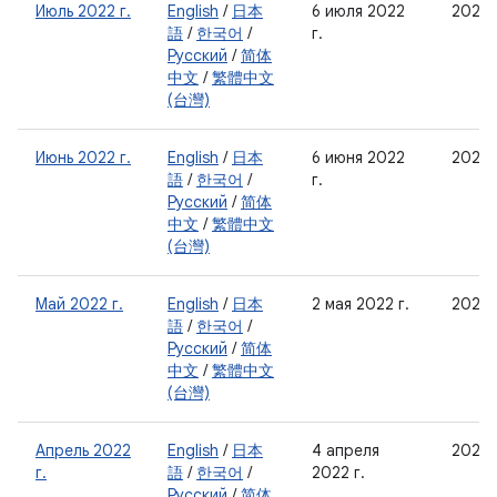
Июль 2022 г.
English
/
日本
6 июля 2022
2022-
語
/
한국어
/
г.
Русский
/
简体
中文
/
繁體中文
(台灣)
Июнь 2022 г.
English
/
日本
6 июня 2022
2022-
語
/
한국어
/
г.
Русский
/
简体
中文
/
繁體中文
(台灣)
Май 2022 г.
English
/
日本
2 мая 2022 г.
2022-
語
/
한국어
/
Русский
/
简体
中文
/
繁體中文
(台灣)
Апрель 2022
English
/
日本
4 апреля
2022
г.
語
/
한국어
/
2022 г.
Русский
/
简体