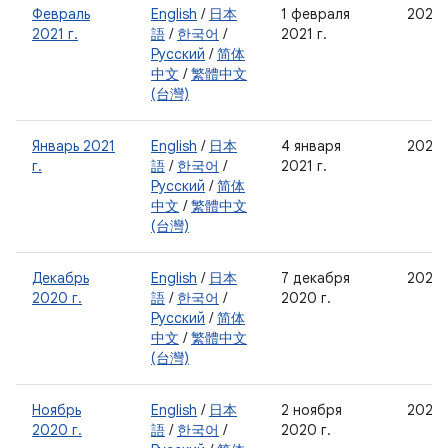
Февраль
English
/
日本
1 февраля
2021-
2021 г.
語
/
한국어
/
2021 г.
Русский
/
简体
中文
/
繁體中文
(台灣)
Январь 2021
English
/
日本
4 января
2021-
г.
語
/
한국어
/
2021 г.
Русский
/
简体
中文
/
繁體中文
(台灣)
Декабрь
English
/
日本
7 декабря
2020-
2020 г.
語
/
한국어
/
2020 г.
Русский
/
简体
中文
/
繁體中文
(台灣)
Ноябрь
English
/
日本
2 ноября
2020-
2020 г.
語
/
한국어
/
2020 г.