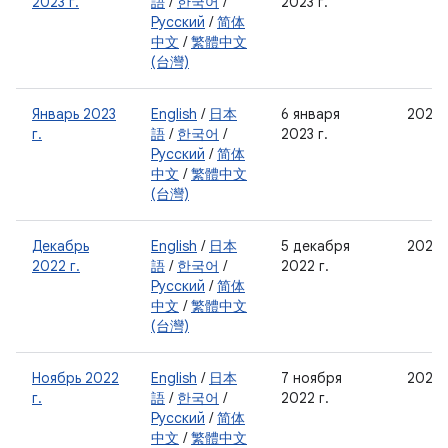
2023 г.
語
/
한국어
/
2023 г.
Русский
/
简体
中文
/
繁體中文
(台灣)
Январь 2023
English
/
日本
6 января
2023-
г.
語
/
한국어
/
2023 г.
Русский
/
简体
中文
/
繁體中文
(台灣)
Декабрь
English
/
日本
5 декабря
2022-
2022 г.
語
/
한국어
/
2022 г.
Русский
/
简体
中文
/
繁體中文
(台灣)
Ноябрь 2022
English
/
日本
7 ноября
2022-
г.
語
/
한국어
/
2022 г.
Русский
/
简体
中文
/
繁體中文