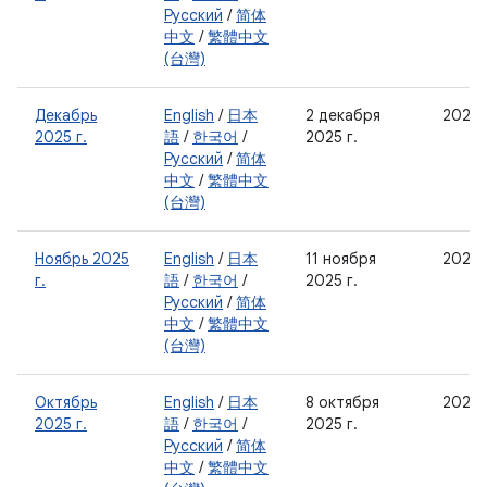
Русский
/
简体
中文
/
繁體中文
(台灣)
Декабрь
English
/
日本
2 декабря
2025-
2025 г.
語
/
한국어
/
2025 г.
Русский
/
简体
中文
/
繁體中文
(台灣)
Ноябрь 2025
English
/
日本
11 ноября
2025-
г.
語
/
한국어
/
2025 г.
Русский
/
简体
中文
/
繁體中文
(台灣)
Октябрь
English
/
日本
8 октября
2025-
2025 г.
語
/
한국어
/
2025 г.
Русский
/
简体
中文
/
繁體中文