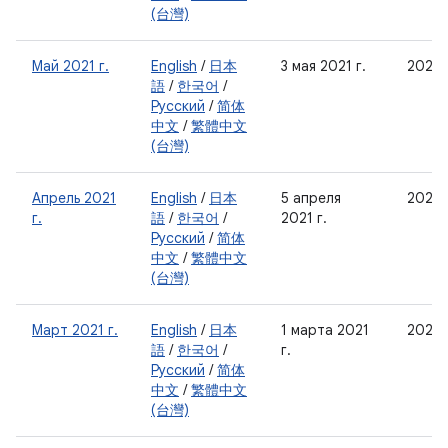
(台灣)
Май 2021 г.
English
/
日本
3 мая 2021 г.
2021-
語
/
한국어
/
Русский
/
简体
中文
/
繁體中文
(台灣)
Апрель 2021
English
/
日本
5 апреля
2021-
г.
語
/
한국어
/
2021 г.
Русский
/
简体
中文
/
繁體中文
(台灣)
Март 2021 г.
English
/
日本
1 марта 2021
2021-
語
/
한국어
/
г.
Русский
/
简体
中文
/
繁體中文
(台灣)