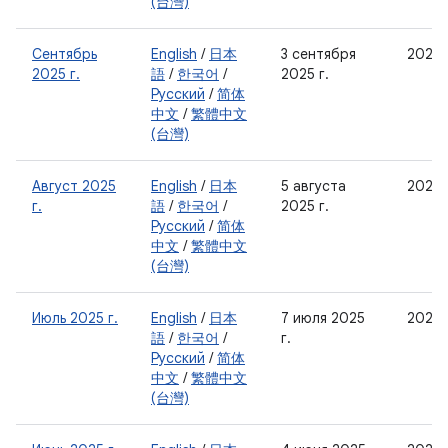
(台灣)
Сентябрь
English
/
日本
3 сентября
2025-
2025 г.
語
/
한국어
/
2025 г.
Русский
/
简体
中文
/
繁體中文
(台灣)
Август 2025
English
/
日本
5 августа
2025-
г.
語
/
한국어
/
2025 г.
Русский
/
简体
中文
/
繁體中文
(台灣)
Июль 2025 г.
English
/
日本
7 июля 2025
2025-
語
/
한국어
/
г.
Русский
/
简体
中文
/
繁體中文
(台灣)