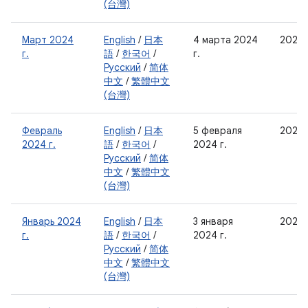
(台灣)
Март 2024
English
/
日本
4 марта 2024
2024-
г.
語
/
한국어
/
г.
Русский
/
简体
中文
/
繁體中文
(台灣)
Февраль
English
/
日本
5 февраля
2024
2024 г.
語
/
한국어
/
2024 г.
Русский
/
简体
中文
/
繁體中文
(台灣)
Январь 2024
English
/
日本
3 января
2024-
г.
語
/
한국어
/
2024 г.
Русский
/
简体
中文
/
繁體中文
(台灣)