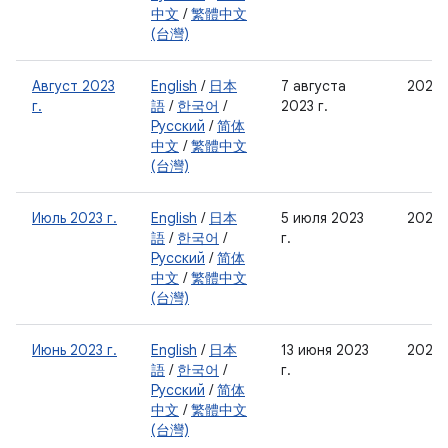
中文
/
繁體中文
(台灣)
Август 2023
English
/
日本
7 августа
2023-
г.
語
/
한국어
/
2023 г.
Русский
/
简体
中文
/
繁體中文
(台灣)
Июль 2023 г.
English
/
日本
5 июля 2023
2023-
語
/
한국어
/
г.
Русский
/
简体
中文
/
繁體中文
(台灣)
Июнь 2023 г.
English
/
日本
13 июня 2023
2023-
語
/
한국어
/
г.
Русский
/
简体
中文
/
繁體中文
(台灣)