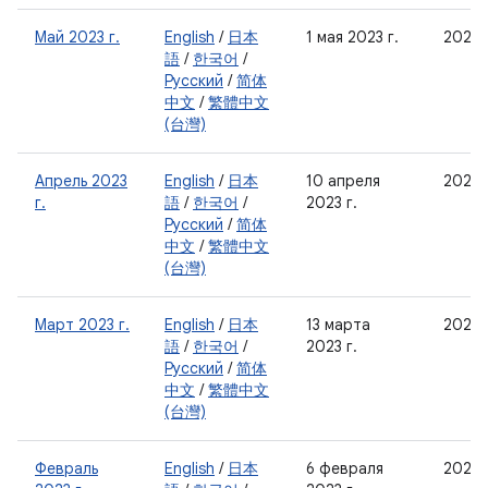
Май 2023 г.
English
/
日本
1 мая 2023 г.
2023-
語
/
한국어
/
Русский
/
简体
中文
/
繁體中文
(台灣)
Апрель 2023
English
/
日本
10 апреля
2023-
г.
語
/
한국어
/
2023 г.
Русский
/
简体
中文
/
繁體中文
(台灣)
Март 2023 г.
English
/
日本
13 марта
2023-
語
/
한국어
/
2023 г.
Русский
/
简体
中文
/
繁體中文
(台灣)
Февраль
English
/
日本
6 февраля
2023-