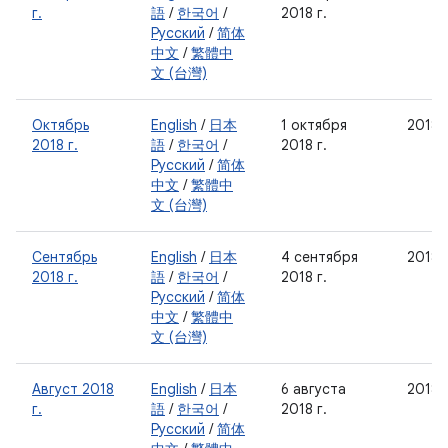
г.
語
/
한국어
/
2018 г.
Русский
/
简体
中文
/
繁體中
文 (台灣)
Октябрь
English
/
日本
1 октября
2018-
2018 г.
語
/
한국어
/
2018 г.
Русский
/
简体
中文
/
繁體中
文 (台灣)
Сентябрь
English
/
日本
4 сентября
2018-
2018 г.
語
/
한국어
/
2018 г.
Русский
/
简体
中文
/
繁體中
文 (台灣)
Август 2018
English
/
日本
6 августа
2018-
г.
語
/
한국어
/
2018 г.
Русский
/
简体