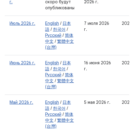
г.
скоро будут
2026 г.
опубликованы
Июль 2026 г.
English
/
日本
7 июля 2026
2026-
語
/
한국어
/
г.
Русский
/
简体
中文
/
繁體中文
(台灣)
Июнь 2026 г.
English
/
日本
16 июня 2026
2026-
語
/
한국어
/
г.
Русский
/
简体
中文
/
繁體中文
(台灣)
Май 2026 г.
English
/
日本
5 мая 2026 г.
2026-
語
/
한국어
/
Русский
/
简体
中文
/
繁體中文
(台灣)