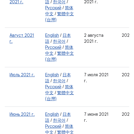
2021 г.
語
/
한국어
/
2021 г.
Русский
/
简体
中文
/
繁體中文
(台灣)
Август 2021
English
/
日本
2 августа
2021-
г.
語
/
한국어
/
2021 г.
Русский
/
简体
中文
/
繁體中文
(台灣)
Июль 2021 г.
English
/
日本
7 июля 2021
2021-
語
/
한국어
/
г.
Русский
/
简体
中文
/
繁體中文
(台灣)
Июнь 2021 г.
English
/
日本
7 июня 2021
2021-
語
/
한국어
/
г.
Русский
/
简体
中文
/
繁體中文