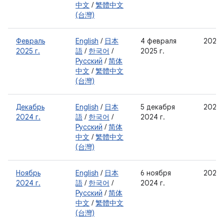
中文
/
繁體中文
(台灣)
Февраль
English
/
日本
4 февраля
2025-
2025 г.
語
/
한국어
/
2025 г.
Русский
/
简体
中文
/
繁體中文
(台灣)
Декабрь
English
/
日本
5 декабря
2024-
2024 г.
語
/
한국어
/
2024 г.
Русский
/
简体
中文
/
繁體中文
(台灣)
Ноябрь
English
/
日本
6 ноября
2024-
2024 г.
語
/
한국어
/
2024 г.
Русский
/
简体
中文
/
繁體中文
(台灣)