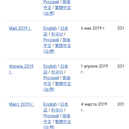
Русский
/
简体
中文
/
繁體中文
(台灣)
Май 2019 г.
English
/
日本
6 мая 2019 г.
2019-
語
/
한국어
/
Русский
/
简体
中文
/
繁體中文
(台灣)
Апрель 2019
English
/
日本
1 апреля 2019
2019-
г.
語
/
한국어
/
г.
Русский
/
简体
中文
/
繁體中文
(台灣)
Март 2019 г.
English
/
日本
4 марта 2019
2019-
語
/
한국어
/
г.
Русский
/
简体
中文
/
繁體中文
(台灣)