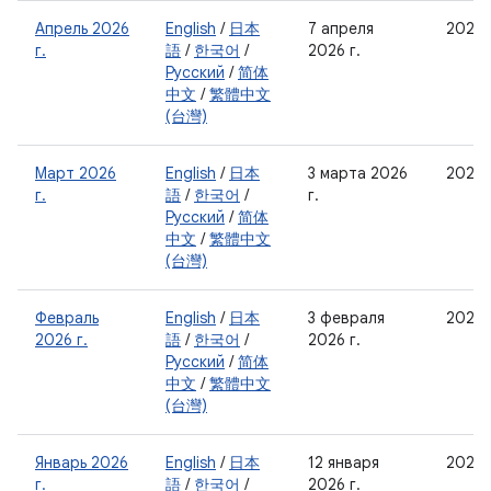
Апрель 2026
English
/
日本
7 апреля
2026
г.
語
/
한국어
/
2026 г.
Русский
/
简体
中文
/
繁體中文
(台灣)
Март 2026
English
/
日本
3 марта 2026
2026-
г.
語
/
한국어
/
г.
Русский
/
简体
中文
/
繁體中文
(台灣)
Февраль
English
/
日本
3 февраля
2026-
2026 г.
語
/
한국어
/
2026 г.
Русский
/
简体
中文
/
繁體中文
(台灣)
Январь 2026
English
/
日本
12 января
2026-
г.
語
/
한국어
/
2026 г.