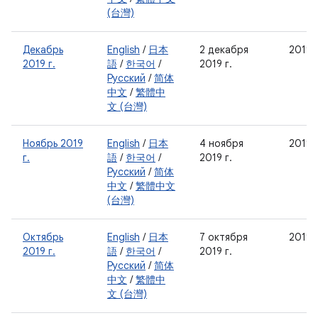
(台灣)
Декабрь
English
/
日本
2 декабря
2019-
2019 г.
語
/
한국어
/
2019 г.
Русский
/
简体
中文
/
繁體中
文 (台灣)
Ноябрь 2019
English
/
日本
4 ноября
2019-
г.
語
/
한국어
/
2019 г.
Русский
/
简体
中文
/
繁體中文
(台灣)
Октябрь
English
/
日本
7 октября
2019-
2019 г.
語
/
한국어
/
2019 г.
Русский
/
简体
中文
/
繁體中
文 (台灣)