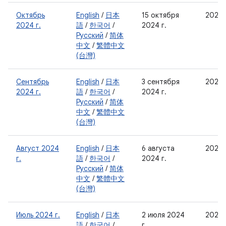
Октябрь
English
/
日本
15 октября
2024-
2024 г.
語
/
한국어
/
2024 г.
Русский
/
简体
中文
/
繁體中文
(台灣)
Сентябрь
English
/
日本
3 сентября
2024
2024 г.
語
/
한국어
/
2024 г.
Русский
/
简体
中文
/
繁體中文
(台灣)
Август 2024
English
/
日本
6 августа
2024
г.
語
/
한국어
/
2024 г.
Русский
/
简体
中文
/
繁體中文
(台灣)
Июль 2024 г.
English
/
日本
2 июля 2024
2024
語
/
한국어
/
г.