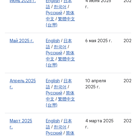
Июнь 2025 г.
English
/
日本
4 июня 2025
2025-
語
/
한국어
/
г.
Русский
/
简体
中文
/
繁體中文
(台灣)
Май 2025 г.
English
/
日本
6 мая 2025 г.
2025-
語
/
한국어
/
Русский
/
简体
中文
/
繁體中文
(台灣)
Апрель 2025
English
/
日本
10 апреля
2025
г.
語
/
한국어
/
2025 г.
Русский
/
简体
中文
/
繁體中文
(台灣)
Март 2025
English
/
日本
4 марта 2025
2025-
г.
語
/
한국어
/
г.
Русский
/
简体