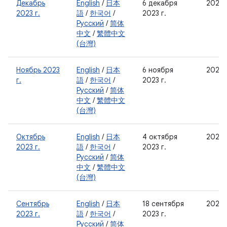
Декабрь
English
/
日本
6 декабря
2023-
2023 г.
語
/
한국어
/
2023 г.
Русский
/
简体
中文
/
繁體中文
(台灣)
Ноябрь 2023
English
/
日本
6 ноября
2023-
г.
語
/
한국어
/
2023 г.
Русский
/
简体
中文
/
繁體中文
(台灣)
Октябрь
English
/
日本
4 октября
2023-
2023 г.
語
/
한국어
/
2023 г.
Русский
/
简体
中文
/
繁體中文
(台灣)
Сентябрь
English
/
日本
18 сентября
2023-
2023 г.
語
/
한국어
/
2023 г.
Русский
/
简体