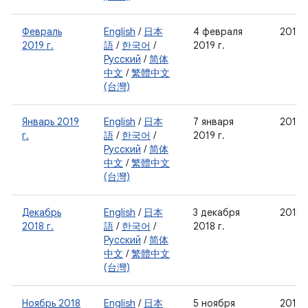
Февраль
English
/
日本
4 февраля
2019-
2019 г.
語
/
한국어
/
2019 г.
Русский
/
简体
中文
/
繁體中文
(台灣)
Январь 2019
English
/
日本
7 января
2019-
г.
語
/
한국어
/
2019 г.
Русский
/
简体
中文
/
繁體中文
(台灣)
Декабрь
English
/
日本
3 декабря
2018-
2018 г.
語
/
한국어
/
2018 г.
Русский
/
简体
中文
/
繁體中文
(台灣)
Ноябрь 2018
English
/
日本
5 ноября
2018-