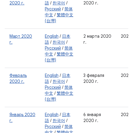
2020 г.
語
/
한국어
/
2020 г.
Русский
/
简体
中文
/
繁體中文
(台灣)
Март 2020
English
/
日本
2 марта 2020
2020
г.
語
/
한국어
/
г.
Русский
/
简体
中文
/
繁體中文
(台灣)
Февраль
English
/
日本
3 февраля
2020
2020 г.
語
/
한국어
/
2020 г.
Русский
/
简体
中文
/
繁體中文
(台灣)
Январь 2020
English
/
日本
6 января
2020-
г.
語
/
한국어
/
2020 г.
Русский
/
简体
中文
/
繁體中文