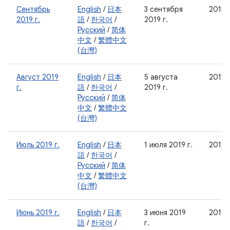
Сентябрь
English
/
日本
3 сентября
2019-
2019 г.
語
/
한국어
/
2019 г.
Русский
/
简体
中文
/
繁體中文
(台灣)
Август 2019
English
/
日本
5 августа
2019-
г.
語
/
한국어
/
2019 г.
Русский
/
简体
中文
/
繁體中文
(台灣)
Июль 2019 г.
English
/
日本
1 июля 2019 г.
2019-
語
/
한국어
/
Русский
/
简体
中文
/
繁體中文
(台灣)
Июнь 2019 г.
English
/
日本
3 июня 2019
2019-
語
/
한국어
/
г.