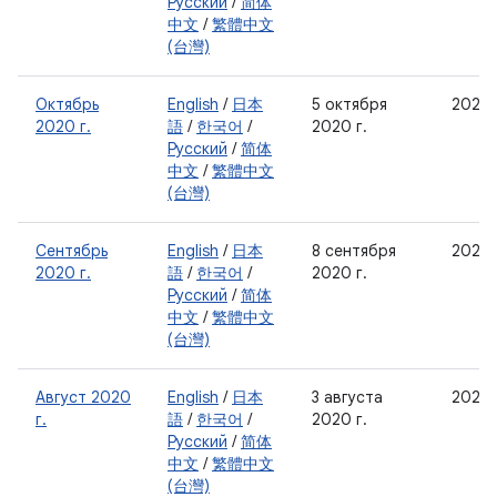
Русский
/
简体
中文
/
繁體中文
(台灣)
Октябрь
English
/
日本
5 октября
2020-
2020 г.
語
/
한국어
/
2020 г.
Русский
/
简体
中文
/
繁體中文
(台灣)
Сентябрь
English
/
日本
8 сентября
2020
2020 г.
語
/
한국어
/
2020 г.
Русский
/
简体
中文
/
繁體中文
(台灣)
Август 2020
English
/
日本
3 августа
2020
г.
語
/
한국어
/
2020 г.
Русский
/
简体
中文
/
繁體中文
(台灣)