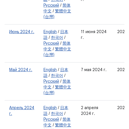
Русский
/
简体
中文
/
繁體中文
(台灣)
Июнь 2024 г.
English
/
日本
11 июня 2024
2024
語
/
한국어
/
г.
Русский
/
简体
中文
/
繁體中文
(台灣)
Май 2024 г.
English
/
日本
7 мая 2024 г.
2024
語
/
한국어
/
Русский
/
简体
中文
/
繁體中文
(台灣)
Апрель 2024
English
/
日本
2 апреля
2024
г.
語
/
한국어
/
2024 г.
Русский
/
简体
中文
/
繁體中文