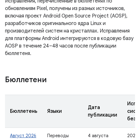
Исправления, перечисленные в бюллетенях по
обновлениям Pixel, получены из разных источников,
включая проект Android Open Source Project (AOSP),
разработчиков оригинального ядра Linux и
производителей систем на кристаллах. Исправления
для платформы Android интегрируются в кодовую базу
AOSP в течение 24–48 часов после публикации
бюллетеня.
Бюллетени
Испр
Дата
Бюллетень
Языки
сист
публикации
безо
Август 2026
Переводы
4 августа
2026-