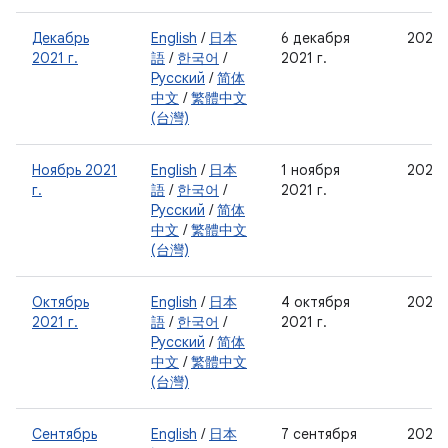
Декабрь
English
/
日本
6 декабря
2021-
2021 г.
語
/
한국어
/
2021 г.
Русский
/
简体
中文
/
繁體中文
(台灣)
Ноябрь 2021
English
/
日本
1 ноября
2021-
г.
語
/
한국어
/
2021 г.
Русский
/
简体
中文
/
繁體中文
(台灣)
Октябрь
English
/
日本
4 октября
2021-
2021 г.
語
/
한국어
/
2021 г.
Русский
/
简体
中文
/
繁體中文
(台灣)
Сентябрь
English
/
日本
7 сентября
2021-