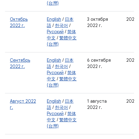
(台灣)
Октябрь
English
/
日本
3 октября
2022-
2022 г.
語
/
한국어
/
2022 г.
Русский
/
简体
中文
/
繁體中文
(台灣)
Сентябрь
English
/
日本
6 сентября
2022-
2022 г.
語
/
한국어
/
2022 г.
Русский
/
简体
中文
/
繁體中文
(台灣)
Август 2022
English
/
日本
1 августа
2022-
г.
語
/
한국어
/
2022 г.
Русский
/
简体
中文
/
繁體中文
(台灣)