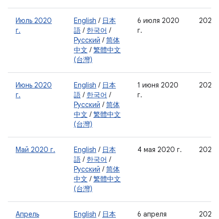
Июль 2020
English
/
日本
6 июля 2020
2020
г.
語
/
한국어
/
г.
Русский
/
简体
中文
/
繁體中文
(台灣)
Июнь 2020
English
/
日本
1 июня 2020
2020
г.
語
/
한국어
/
г.
Русский
/
简体
中文
/
繁體中文
(台灣)
Май 2020 г.
English
/
日本
4 мая 2020 г.
2020
語
/
한국어
/
Русский
/
简体
中文
/
繁體中文
(台灣)
Апрель
English
/
日本
6 апреля
2020