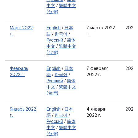
中文
/
繁體中文
(台灣)
Март 2022
English
/
日本
7 марта 2022
2022-
г.
語
/
한국어
/
г.
Русский
/
简体
中文
/
繁體中文
(台灣)
Февраль
English
/
日本
7 февраля
2022-
2022 г.
語
/
한국어
/
2022 г.
Русский
/
简体
中文
/
繁體中文
(台灣)
Январь 2022
English
/
日本
4 января
2022-
г.
語
/
한국어
/
2022 г.
Русский
/
简体
中文
/
繁體中文
(台灣)