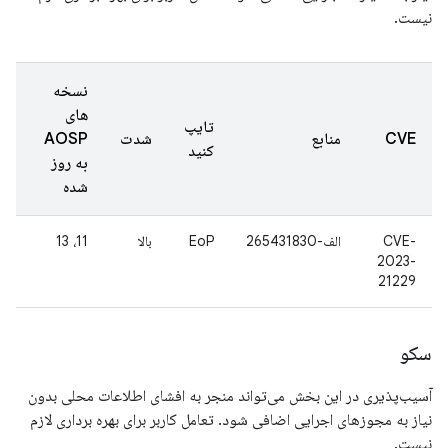
نیست.
نسخه
های
تایپ
CVE
منابع
شدت
AOSP
کنید
به روز
شده
CVE-
الف-265431830
EoP
بالا
11، 13
2023-
21229
سکو
آسیب‌پذیری در این بخش می‌تواند منجر به افشای اطلاعات محلی بدون
نیاز به مجوزهای اجرایی اضافی شود. تعامل کاربر برای بهره برداری لازم
نیست.