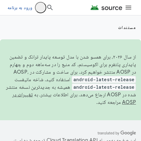
ورود به برنامه
مستندات
از سال ۲۰۲۶، برای همسو شدن با مدل توسعه پایدار ترانک و تضمین
پایداری پلتفرم برای اکوسیستم، کد منبع را در سه‌ماهه دوم و چهارم
در AOSP منتشر خواهیم کرد. برای ساخت و مشارکت در AOSP،
android-latest-release
استفاده کنید. شاخه مانیفست
android-latest-release
همیشه به جدیدترین نسخه منتشر
شده در AOSP ارجاع می‌دهد. برای اطلاعات بیشتر، به
تغییرات در
AOSP
مراجعه کنید.
این صفحه به‌وسیله
ترجمه شده است.