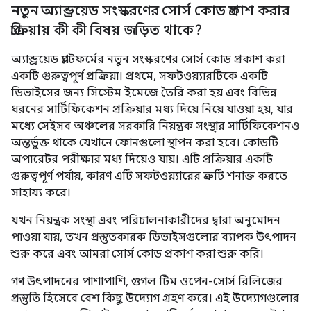
নতুন অ্যান্ড্রয়েড সংস্করণের সোর্স কোড প্রকাশ করার
প্রক্রিয়ায় কী কী বিষয় জড়িত থাকে?
অ্যান্ড্রয়েড প্ল্যাটফর্মের নতুন সংস্করণের সোর্স কোড প্রকাশ করা
একটি গুরুত্বপূর্ণ প্রক্রিয়া। প্রথমে, সফটওয়্যারটিকে একটি
ডিভাইসের জন্য সিস্টেম ইমেজে তৈরি করা হয় এবং বিভিন্ন
ধরনের সার্টিফিকেশন প্রক্রিয়ার মধ্য দিয়ে নিয়ে যাওয়া হয়, যার
মধ্যে সেইসব অঞ্চলের সরকারি নিয়ন্ত্রক সংস্থার সার্টিফিকেশনও
অন্তর্ভুক্ত থাকে যেখানে ফোনগুলো স্থাপন করা হবে। কোডটি
অপারেটর পরীক্ষার মধ্য দিয়েও যায়। এটি প্রক্রিয়ার একটি
গুরুত্বপূর্ণ পর্যায়, কারণ এটি সফটওয়্যারের ত্রুটি শনাক্ত করতে
সাহায্য করে।
যখন নিয়ন্ত্রক সংস্থা এবং পরিচালনাকারীদের দ্বারা অনুমোদন
পাওয়া যায়, তখন প্রস্তুতকারক ডিভাইসগুলোর ব্যাপক উৎপাদন
শুরু করে এবং আমরা সোর্স কোড প্রকাশ করা শুরু করি।
গণ উৎপাদনের পাশাপাশি, গুগল টিম ওপেন-সোর্স রিলিজের
প্রস্তুতি হিসেবে বেশ কিছু উদ্যোগ গ্রহণ করে। এই উদ্যোগগুলোর