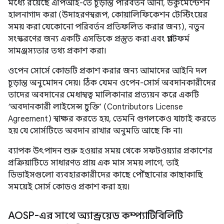
মধ্যে রয়েছে এপিআই-তে চূড়ান্ত পরিবর্তন আনা, ডকুমেন্টেশন
হালনাগাদ করা (উদাহরণস্বরূপ, কোয়ালিফিকেশন টেস্টিংয়ের
সময় করা যেকোনো পরিবর্তন প্রতিফলিত করার জন্য), নতুন
সংস্করণের জন্য একটি এসডিকে প্রস্তুত করা এবং প্ল্যাটফর্ম
সামঞ্জস্যতার তথ্য প্রকাশ করা।
ওপেন সোর্সে কোডটি প্রকাশ করার জন্য আমাদের আইনি দল
চূড়ান্ত অনুমোদন দেয়। ঠিক যেমন ওপেন-সোর্স অবদানকারীদের
তাদের অবদানের মেধাস্বত্ব মালিকানার প্রত্যয়ন করে একটি
‘অবদানকারী লাইসেন্স চুক্তি’ (Contributors License
Agreement) স্বাক্ষর করতে হয়, তেমনি গুগলকেও যাচাই করতে
হয় যে সোর্সটিতে অবদান রাখার অনুমতি আছে কি না।
ব্যাপক উৎপাদন শুরু হওয়ার সময় থেকে সফটওয়্যার প্রকাশের
প্রক্রিয়াটিতে সাধারণত প্রায় এক মাস সময় লাগে, তাই
ডিভাইসগুলো ব্যবহারকারীদের কাছে পৌঁছানোর কাছাকাছি
সময়েই সোর্স কোডও প্রকাশ করা হয়।
AOSP-এর সাথে অ্যান্ড্রয়েড কম্প্যাটিবিলিটি