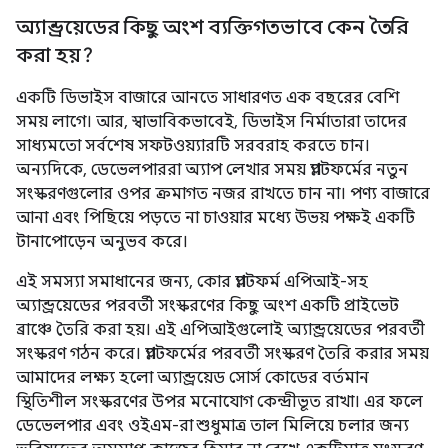
অ্যান্ড্রয়েডের কিছু অংশ ব্যক্তিগতভাবে কেন তৈরি
করা হয়?
একটি ডিভাইস বাজারে আনতে সাধারণত এক বছরের বেশি
সময় লাগে। আর, স্বাভাবিকভাবেই, ডিভাইস নির্মাতারা তাদের
সাধ্যমতো সর্বশেষ সফটওয়্যারটি সরবরাহ করতে চান।
অন্যদিকে, ডেভেলপাররা অ্যাপ লেখার সময় প্ল্যাটফর্মের নতুন
সংস্করণগুলোর ওপর ক্রমাগত নজর রাখতে চান না। পণ্য বাজারে
আনা এবং পিছিয়ে পড়তে না চাওয়ার মধ্যে উভয় পক্ষই একটি
টানাপোড়েন অনুভব করে।
এই সমস্যা সমাধানের জন্য, কোর প্ল্যাটফর্ম এপিআই-সহ
অ্যান্ড্রয়েডের পরবর্তী সংস্করণের কিছু অংশ একটি প্রাইভেট
ব্রাঞ্চে তৈরি করা হয়। এই এপিআইগুলোই অ্যান্ড্রয়েডের পরবর্তী
সংস্করণ গঠন করে। প্ল্যাটফর্মের পরবর্তী সংস্করণ তৈরি করার সময়
আমাদের লক্ষ্য হলো অ্যান্ড্রয়েড সোর্স কোডের বর্তমান
স্থিতিশীল সংস্করণের উপর মনোযোগ কেন্দ্রীভূত রাখা। এর ফলে
ডেভেলপার এবং ওইএম-রা শুধুমাত্র তাল মিলিয়ে চলার জন্য