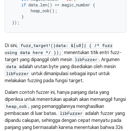
if
data
.
len
()
==
magic_number
{
heap_oob
();
}
});
Di sini,
fuzz_target!(|data: &[u8]| { /* fuzz
using data here */ });
menentukan titik entri fuzz-
target yang dipanggil oleh mesin
libFuzzer
. Argumen
data
adalah urutan byte yang disediakan oleh mesin
libFuzzer
untuk dimanipulasi sebagai input untuk
melakukan fuzzing pada fungsi target.
Dalam contoh fuzzer ini, hanya panjang data yang
diperiksa untuk menentukan apakah akan memanggil fungsi
heap_oob
, yang pemanggilannya menghasilkan
pembacaan di luar batas.
libFuzzer
adalah fuzzer yang
dipandu cakupan, sehingga dengan cepat menyatu pada
panjang yang bermasalah karena menentukan bahwa 326