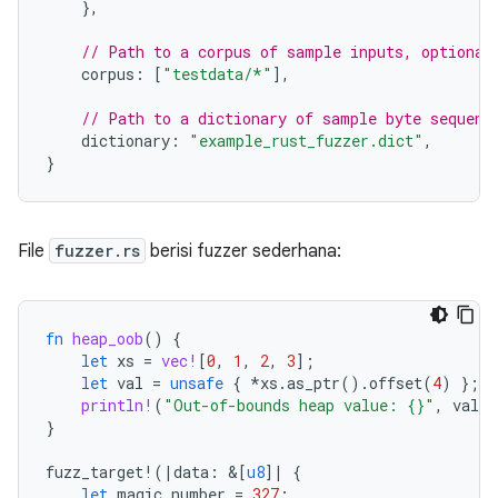
},
// Path to a corpus of sample inputs, optional
corpus
:
[
"testdata/*"
],
// Path to a dictionary of sample byte sequenc
dictionary
:
"example_rust_fuzzer.dict"
,
}
File
fuzzer.rs
berisi fuzzer sederhana:
fn
heap_oob
()
{
let
xs
=
vec!
[
0
,
1
,
2
,
3
];
let
val
=
unsafe
{
*
xs
.
as_ptr
().
offset
(
4
)
};
println!
(
"Out-of-bounds heap value: {}"
,
val
)
}
fuzz_target
!
(
|
data
:
&
[
u8
]
|
{
let
magic_number
=
327
;