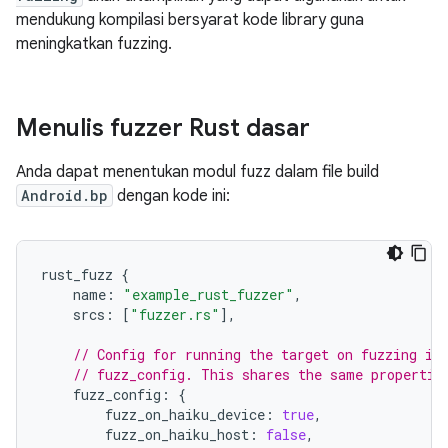
mendukung kompilasi bersyarat kode library guna
meningkatkan fuzzing.
Menulis fuzzer Rust dasar
Anda dapat menentukan modul fuzz dalam file build
Android.bp
dengan kode ini:
rust_fuzz
{
name
:
"example_rust_fuzzer"
,
srcs
:
[
"fuzzer.rs"
],
// Config for running the target on fuzzing in
// fuzz_config. This shares the same propertie
fuzz_config
:
{
fuzz_on_haiku_device
:
true
,
fuzz_on_haiku_host
:
false
,