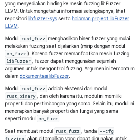
yang menyediakan binding ke mesin fuzzing libFuzzer
LLVM. Untuk mengetahui informasi selengkapnya, lihat
repositori
libfuzzer-sys
serta
halaman project libFuzzer
LLVM
.
Modul
rust_fuzz
menghasilkan biner fuzzer yang mulai
melakukan fuzzing saat dijalankan (mirip dengan modul
cc_fuzz
). Karena fuzzer memanfaatkan mesin fuzzing
libFuzzer
, fuzzer dapat menggunakan sejumlah
argumen untuk mengontrol fuzzing. Argumen ini tercantum
dalam
dokumentasi libFuzzer
.
Modul
rust_fuzz
adalah ekstensi dari modul
rust_binary
, dan oleh karena itu, modul ini memiliki
properti dan pertimbangan yang sama. Selain itu, modul ini
menerapkan banyak properti dan fungsi yang sama
seperti modul
cc_fuzz
.
Saat membuat modul
rust_fuzz
, tanda
--cfg
fuzzing
akan ditampilkan yang dapat digunakan untuk