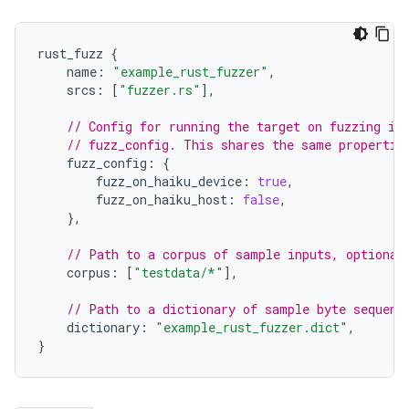
rust_fuzz
{
name
:
"example_rust_fuzzer"
,
srcs
:
[
"fuzzer.rs"
],
// Config for running the target on fuzzing in
// fuzz_config. This shares the same propertie
fuzz_config
:
{
fuzz_on_haiku_device
:
true
,
fuzz_on_haiku_host
:
false
,
},
// Path to a corpus of sample inputs, optional
corpus
:
[
"testdata/*"
],
// Path to a dictionary of sample byte sequenc
dictionary
:
"example_rust_fuzzer.dict"
,
}