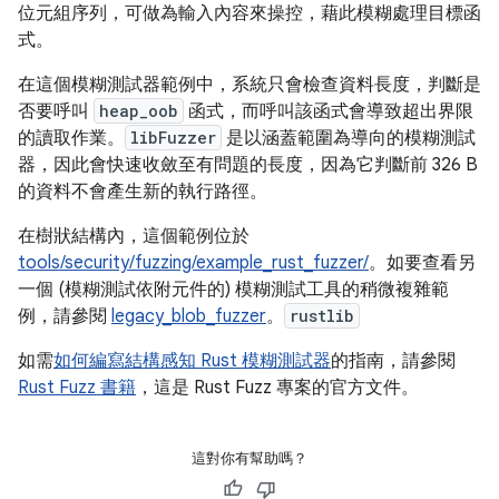
位元組序列，可做為輸入內容來操控，藉此模糊處理目標函
式。
在這個模糊測試器範例中，系統只會檢查資料長度，判斷是
否要呼叫
heap_oob
函式，而呼叫該函式會導致超出界限
的讀取作業。
libFuzzer
是以涵蓋範圍為導向的模糊測試
器，因此會快速收斂至有問題的長度，因為它判斷前 326 B
的資料不會產生新的執行路徑。
在樹狀結構內，這個範例位於
tools/security/fuzzing/example_rust_fuzzer/
。如要查看另
一個 (模糊測試依附元件的) 模糊測試工具的稍微複雜範
例，請參閱
legacy_blob_fuzzer
。
rustlib
如需
如何編寫結構感知 Rust 模糊測試器
的指南，請參閱
Rust Fuzz 書籍
，這是 Rust Fuzz 專案的官方文件。
這對你有幫助嗎？