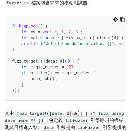
fuzzer.rs
檔案包含簡單的模糊測試器：
fn
heap_oob
()
{
let
xs
=
vec!
[
0
,
1
,
2
,
3
];
let
val
=
unsafe
{
*
xs
.
as_ptr
().
offset
(
4
)
};
println!
(
"Out-of-bounds heap value: {}"
,
val
)
}
fuzz_target
!
(
|
data
:
&
[
u8
]
|
{
let
magic_number
=
327
;
if
data
.
len
()
==
magic_number
{
heap_oob
();
}
});
其中
fuzz_target!(|data: &[u8]| { /* fuzz using
data here */ });
會定義
libFuzzer
引擎呼叫的模糊
測試目標進入點。
data
引數是由
libFuzzer
引擎提供的