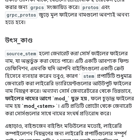
একটি তালিকা থাকে, যেগুলো প্রোটোবাফ ইন্টারফেস তৈরি
করার জন্য
grpcs
সংজ্ঞায়িত করে।
protos
এবং
grpc_protos
জুড়ে মূল ফাইলের নামগুলো অবশ্যই অনন্য
হতে হবে।
উৎস
_
কাণ্ড
source_stem
হলো
জেনারেট করা সোর্স ফাইলের
ফাইলের
নাম, যা অন্তর্ভুক্ত করা যেতে পারে। এটি একটি আবশ্যক ফিল্ড
ডেফিনিশন, এমনকি যদি আপনি বাইন্ডিংগুলো একটি ক্রেট
হিসেবে ব্যবহার করেন তবুও, কারণ `
stem
প্রপার্টিটি শুধুমাত্র
জেনারেট করা লাইব্রেরি ভ্যারিয়েন্টগুলোর আউটপুট ফাইলের
নাম নিয়ন্ত্রণ করে। অন্যান্য সোর্স জেনারেটরের থেকে ভিন্নভাবে,
ফাইলের নামের আগে `mod_` যুক্ত হয়
, ফলে চূড়ান্ত ফাইলের
নাম হয়
`mod_<stem>
`। এটি প্রতিটি প্রোটো থেকে জেনারেট
করা সোর্সগুলোর সাথে নামের সংঘর্ষ প্রতিরোধ করে।
এছাড়াও, বাইন্ডজেন বাইন্ডিং মডিউলের মতোই, লাইব্রেরি
কম্পাইলেশন নিয়ন্ত্রণের জন্য লাইব্রেরি প্রপার্টিগুলোর সম্পূর্ণ