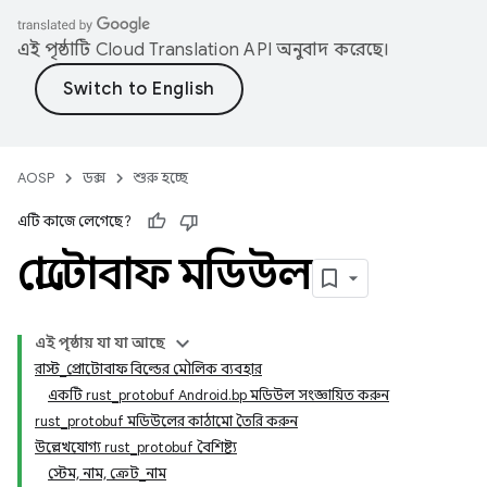
এই পৃষ্ঠাটি
Cloud Translation API
অনুবাদ করেছে।
AOSP
ডক্স
শুরু হচ্ছে
এটি কাজে লেগেছে?
প্রোটোবাফ মডিউল
এই পৃষ্ঠায় যা যা আছে
রাস্ট_প্রোটোবাফ বিল্ডের মৌলিক ব্যবহার
একটি rust_protobuf Android.bp মডিউল সংজ্ঞায়িত করুন
rust_protobuf মডিউলের কাঠামো তৈরি করুন
উল্লেখযোগ্য rust_protobuf বৈশিষ্ট্য
স্টেম, নাম, ক্রেট_নাম