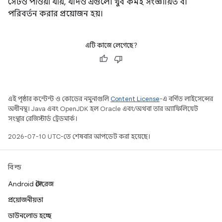
সেটও পাওয়া যায়, যদিও এগুলো খুব কমই সংজ্ঞায়িত বা
পরিবর্তন করার প্রয়োজন হয়।
এটি কাজে লেগেছে?
এই পৃষ্ঠার কন্টেন্ট ও কোডের নমুনাগুলি
Content License
-এ বর্ণিত লাইসেন্সের
অধীনস্থ। Java এবং OpenJDK হল Oracle এবং/অথবা তার অ্যাফিলিয়েট
সংস্থার রেজিস্টার্ড ট্রেডমার্ক।
2026-07-10 UTC-তে শেষবার আপডেট করা হয়েছে।
বিল্ড
Android স্টোরেজ
প্রয়োজনীয়তা
ডাউনলোড হচ্ছে