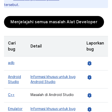
tersebut.
Menjelajahi semua masalah Alat Developer
Cari
Laporkan
Detail
bug
bug
bug_report
adb
bug_report
Android
Informasi khusus untuk bug
Studio
Android Studio
bug_report
C++
Masalah di Android Studio
bug_report
Emulator
Informasi khusus untuk bug