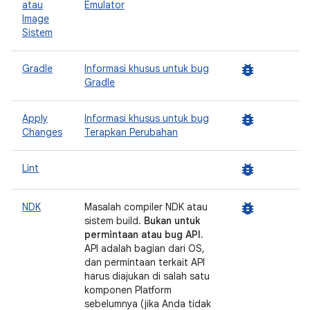
atau
Emulator
Image
Sistem
bug_report
Gradle
Informasi khusus untuk bug
Gradle
bug_report
Apply
Informasi khusus untuk bug
Changes
Terapkan Perubahan
bug_report
Lint
bug_report
NDK
Masalah compiler NDK atau
sistem build.
Bukan untuk
permintaan atau bug API.
API adalah bagian dari OS,
dan permintaan terkait API
harus diajukan di salah satu
komponen Platform
sebelumnya (jika Anda tidak