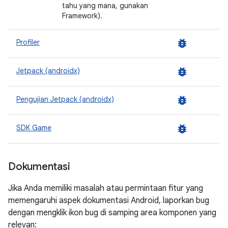
tahu yang mana, gunakan
Framework).
bug_report
Profiler
bug_report
Jetpack (androidx)
bug_report
Pengujian Jetpack (androidx)
bug_report
SDK Game
Dokumentasi
Jika Anda memiliki masalah atau permintaan fitur yang
memengaruhi aspek dokumentasi Android, laporkan bug
dengan mengklik ikon bug di samping area komponen yang
relevan: