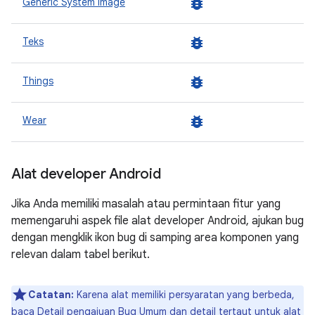
bug_report
Generic System Image
bug_report
Teks
bug_report
Things
bug_report
Wear
Alat developer Android
Jika Anda memiliki masalah atau permintaan fitur yang
memengaruhi aspek file alat developer Android, ajukan bug
dengan mengklik ikon bug di samping area komponen yang
relevan dalam tabel berikut.
Catatan:
Karena alat memiliki persyaratan yang berbeda,
baca
Detail pengajuan Bug Umum
dan detail tertaut untuk alat