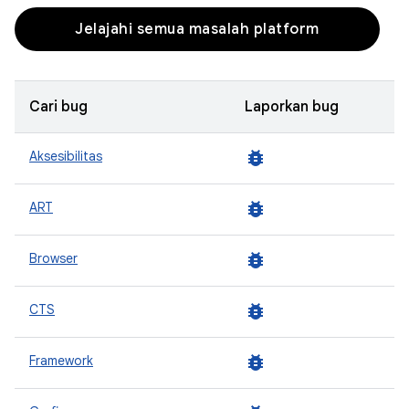
Jelajahi semua masalah platform
Cari bug
Laporkan bug
bug_report
Aksesibilitas
bug_report
ART
bug_report
Browser
bug_report
CTS
bug_report
Framework