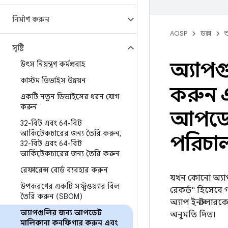
নির্মাণ করুন
AOSP
ডক্স
শ
সৃষ্টি
অ্যাপ
উৎস নিয়ন্ত্রণ কর্মপ্রবাহ
কাস্টম ডিভাইস উন্নয়ন
করুন 
একটি নতুন ডিভাইসের ধরন যোগ
করুন
আপডেট
32-বিট এবং 64-বিট
আর্কিটেকচারের জন্য তৈরি করুন
,
পরিচা
32-বিট এবং 64-বিট
আর্কিটেকচারের জন্য তৈরি করুন
রেফারেন্স বোর্ড ব্যবহার করুন
যখন কোনো অ্যাপ ক
উপকরণের একটি সফ্টওয়্যার বিল
রেকর্ড" হিসেবে গণ
তৈরি করুন (SBOM)
অ্যাপ ইনস্টলার
অ্যাপগুলির জন্য আপডেট
অনুমতি দিত।
মালিকানা কনফিগার করুন এবং