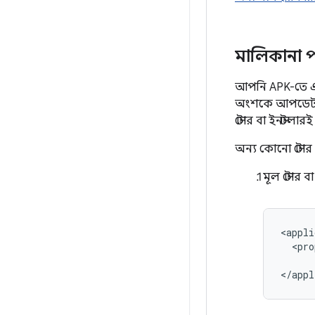
মালিকানা 
আপনি APK-তে একট
অংশকে আপডেট মা
স্টোর বা ইনস্ট
অন্য কোনো স্টোর
মূল স্টোর ব
<appli
<pro