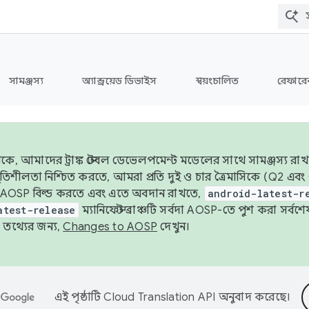
সামঞ্জস্য
অ্যান্ড্রয়েড ডিভাইস
স্বয়ংচালিত
রেফারেন
ে, আমাদের ট্রাঙ্ক স্টেবল ডেভেলপমেন্ট মডেলের সাথে সামঞ্জস্য রাখ
র স্থিতিশীলতা নিশ্চিত করতে, আমরা প্রতি দুই ও চার ত্রৈমাসিকে (Q2
 AOSP বিল্ড করতে এবং এতে অবদান রাখতে,
android-latest-r
atest-release
ম্যানিফেস্ট ব্রাঞ্চটি সর্বদা AOSP-তে পুশ করা সর্ব
তথ্যের জন্য,
Changes to AOSP
দেখুন।
এই পৃষ্ঠাটি
Cloud Translation API
অনুবাদ করেছে।