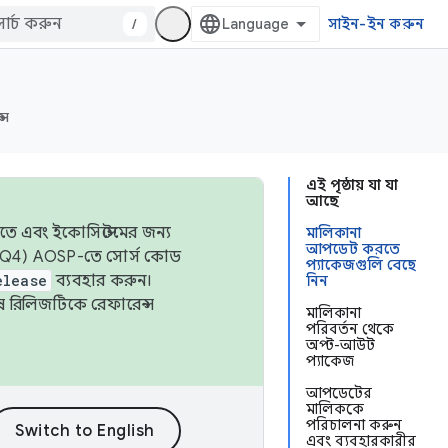
/
সাইন-ইন করুন
্স
এই পৃষ্ঠায় যা যা
আছে
তে এবং ইকোসিস্টেমের জন্য
মালিকানা
আপডেট করতে
 এবং Q4) AOSP-তে সোর্স কোড
প্যাকেজগুলি বেছে
elease
ব্যবহার করুন।
নিন
শেষ রিলিজটিকে রেফারেন্স
মালিকানা
পরিবর্তন থেকে
অপ্ট-আউট
প্যাকেজ
আপডেটের
মালিককে
পরিচালনা করুন
এবং ব্যবহারকারীর