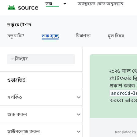
ডক্স
অ্যান্ড্রয়েড কোড অনুসন্ধান
ডকুমেন্টেশন
নতুন কি?
শুরু হচ্ছে
নিরাপত্তা
মূল বিষয়
২০২৬ সাল থেক
প্ল্যাটফর্মে
ওভারভিউ
প্রকাশ করব।
android-l
সম্পর্কিত
করবে। আরও 
শুরু করুন
ডাউনলোড করুন