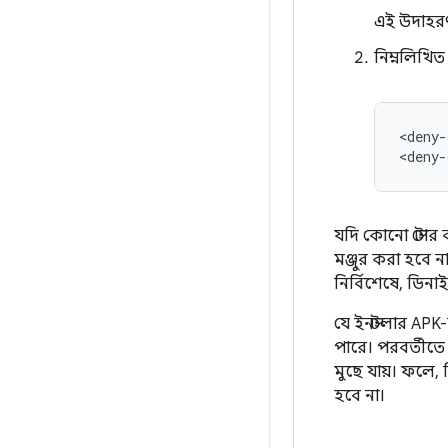
এই উদাহর
নিম্নলিখিত
<deny-
যদি কোনো স্টোর 
মঞ্জুর করা হবে 
নির্বিশেষে, ডিন
যে ইনস্টলার AP
পারে। পরবর্তীতে 
মুছে যায়। ফলে,
হবে না।