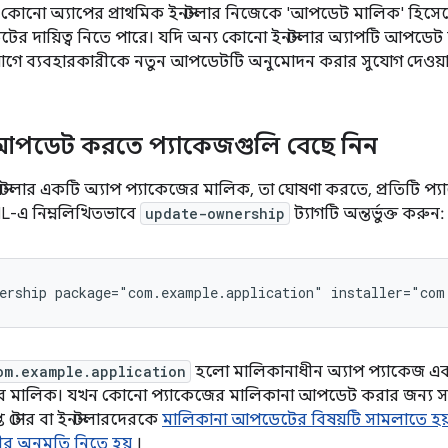
৪-এ, কোনো অ্যাপের প্রাথমিক ইনস্টলার নিজেকে 'আপডেট মালিক' হি
ের দায়িত্ব নিতে পারে। যদি অন্য কোনো ইনস্টলার অ্যাপটি আপডেট
 আগে ব্যবহারকারীকে নতুন আপডেটটি অনুমোদন করার সুযোগ দেওয়া 
আপডেট করতে প্যাকেজগুলি বেছে নিন
নস্টলার একটি অ্যাপ প্যাকেজের মালিক, তা ঘোষণা করতে, প্রতিটি প
-এ নিম্নলিখিতভাবে
update-ownership
ট্যাগটি অন্তর্ভুক্ত করুন:
ership
package="com.example.application"
installer="com
om.example.application
হলো মালিকানাধীন অ্যাপ প্যাকেজ এ
 মালিক। যখন কোনো প্যাকেজের মালিকানা আপডেট করার জন্য সম্মত
্ত স্টোর বা ইনস্টলারদেরকে
মালিকানা আপডেটের বিষয়টি সামলাতে হয
ীর অনুমতি নিতে হয়
।