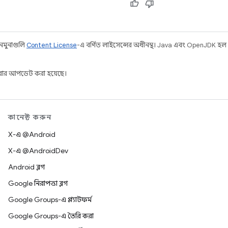
 নমুনাগুলি
Content License
-এ বর্ণিত লাইসেন্সের অধীনস্থ। Java এবং OpenJDK হল
ার আপডেট করা হয়েছে।
কানেক্ট করুন
X-এ @Android
X-এ @AndroidDev
Android ব্লগ
Google নিরাপত্তা ব্লগ
Google Groups-এ প্ল্যাটফর্ম
Google Groups-এ তৈরি করা