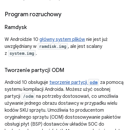
Program rozruchowy
Ramdysk
W Androidzie 10
główny system plików
nie jest już
uwzględniany w
ramdisk.img
, ale jest scalany
z
system.img
.
Tworzenie partycji ODM
Android 10 obsługuje
tworzenie partycji
odm
za pomocą
systemu kompilacji Androida. Możesz użyć osobnej
partycji
/odm
na potrzeby dostosowań, co umożliwia
używanie jednego obrazu dostawcy w przypadku wielu
kodów SKU sprzętu. Umożliwia to producentom
oryginalnego sprzętu (ODM) dostosowywanie pakietów
obsługi płyt (BSP) dostawców układów SOC do