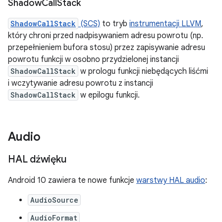
Shadow
Call
Stack
ShadowCallStack
(SCS)
to tryb
instrumentacji LLVM
,
który chroni przed nadpisywaniem adresu powrotu (np.
przepełnieniem bufora stosu) przez zapisywanie adresu
powrotu funkcji w osobno przydzielonej instancji
ShadowCallStack
w prologu funkcji niebędących liśćmi
i wczytywanie adresu powrotu z instancji
ShadowCallStack
w epilogu funkcji.
Audio
HAL dźwięku
Android 10 zawiera te nowe funkcje
warstwy HAL audio
:
AudioSource
AudioFormat