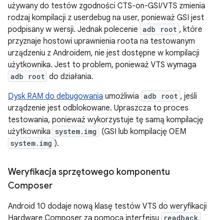
używany do testów zgodności CTS-on-GSI/VTS zmienia
rodzaj kompilacji z userdebug na user, ponieważ GSI jest
podpisany w wersji. Jednak polecenie
adb root
, które
przyznaje hostowi uprawnienia roota na testowanym
urządzeniu z Androidem, nie jest dostępne w kompilacji
użytkownika. Jest to problem, ponieważ VTS wymaga
adb root
do działania.
Dysk RAM do debugowania
umożliwia
adb root
, jeśli
urządzenie jest odblokowane. Upraszcza to proces
testowania, ponieważ wykorzystuje tę samą kompilację
użytkownika
system.img
(GSI lub kompilację OEM
system.img
).
Weryfikacja sprzętowego komponentu
Composer
Android 10 dodaje nową klasę testów VTS do weryfikacji
Hardware Composer za pomocą interfejsu
readback