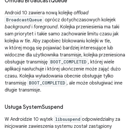
Offload Broadcast
Queue
Android 10 zawiera nową kolejkę
offload
BroadcastQueue
oprócz dotychczasowych kolejek
background
i
foreground
. Kolejka przeniesienia ma taki
sam priorytet i takie samo zachowanie limitu czasu jak
kolejka w tle. Aby zapobiec blokowaniu kolejki w tle,
w której mogą się pojawiać bardziej interesujące lub
widoczne dla użytkownika transmisje, kolejka przeniesiona
obsługuje transmisję
BOOT_COMPLETED
, której wiele
aplikacji nasłuchuje i której ukończenie może zająć dużo
czasu. Kolejka wyładowania obecnie obsługuje tylko
transmisję
BOOT_COMPLETED
, ale może obsługiwać inne
długie transmisje.
Usługa System
Suspend
W Androidzie 10 wątek
libsuspend
odpowiedzialny za
inicjowanie zawieszenia systemu został zastąpiony