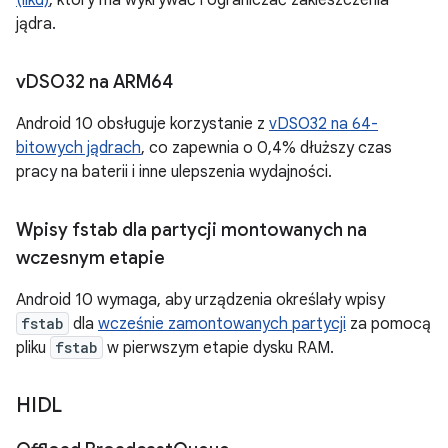
(llkd)
, który ma wykrywać i ograniczać zakleszczenia
jądra.
v
DSO32 na ARM64
Android 10 obsługuje korzystanie z
vDSO32 na 64-
bitowych jądrach
, co zapewnia o 0,4% dłuższy czas
pracy na baterii i inne ulepszenia wydajności.
Wpisy fstab dla partycji montowanych na
wczesnym etapie
Android 10 wymaga, aby urządzenia określały wpisy
fstab
dla
wcześnie zamontowanych partycji
za pomocą
pliku
fstab
w pierwszym etapie dysku RAM.
HIDL