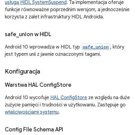
usługą HIDL SystemSuspend
. Ta implementacja oferuje
funkcje równoważne poprzednim wersjom, a jednocześnie
korzysta z zalet infrastruktury HIDL Androida.
safe
_
union w HIDL
Android 10 wprowadza w HIDL typ
safe_union
, który
jest typem unii z jawnie oznaczonymi tagami.
Konfiguracja
Warstwa HAL Config
Store
Android 10 wycofuje
HAL ConfigStore
ze względu na duże
zużycie pamięci i trudności w użytkowaniu. Zastępuje go
właściwościami systemu
.
Config File Schema API