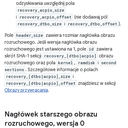
odzyskiwania uwzględnij pola
recovery_acpio_size
i
recovery_acpio_offset
(nie dodawaj pól
recovery_dtbo_size
i
recovery_dtbo_offset
).
Pole
header_size
zawiera rozmiar nagłówka obrazu
rozruchowego. Jeśli wersja nagłówka obrazu
rozruchowego jest ustawiona na 1, pole
id
zawiera
skrót SHA-1 sekcji
recovery_[dtbo|acpio]
obrazu
rozruchowego oraz pola
kernel
,
ramdisk
i
second
sections
. Szczegółowe informacje o polach
recovery_[dtbo|acpio]_size
i
recovery_[dtbo|acpio]_offset
znajdziesz w sekcji
Obrazy przywracania
.
Nagłówek starszego obrazu
rozruchowego
,
wersja 0