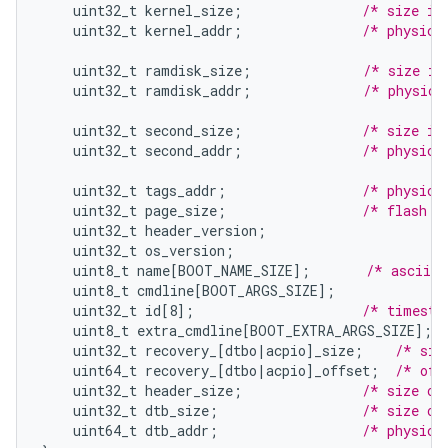
uint32_t
kernel_size
;
/* size in
uint32_t
kernel_addr
;
/* physica
uint32_t
ramdisk_size
;
/* size in
uint32_t
ramdisk_addr
;
/* physica
uint32_t
second_size
;
/* size in
uint32_t
second_addr
;
/* physica
uint32_t
tags_addr
;
/* physica
uint32_t
page_size
;
/* flash p
uint32_t
header_version
;
uint32_t
os_version
;
uint8_t
name
[
BOOT_NAME_SIZE
]
;
/* asciiz 
uint8_t
cmdline
[
BOOT_ARGS_SIZE
]
;
uint32_t
id
[
8
]
;
/* timesta
uint8_t
extra_cmdline
[
BOOT_EXTRA_ARGS_SIZE
]
;
uint32_t
recovery_
[
dtbo|acpio
]
_size
;
/* siz
uint64_t
recovery_
[
dtbo|acpio
]
_offset
;
/* off
uint32_t
header_size
;
/* size of
uint32_t
dtb_size
;
/* size of
uint64_t
dtb_addr
;
/* physica