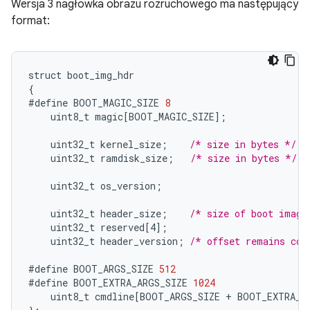
Wersja 3 nagłówka obrazu rozruchowego ma następujący
format:
struct
boot_img_hdr
{
#define
BOOT_MAGIC_SIZE
8
uint8_t
magic
[
BOOT_MAGIC_SIZE
]
;
uint32_t
kernel_size
;
/* size in bytes */
uint32_t
ramdisk_size
;
/* size in bytes */
uint32_t
os_version
;
uint32_t
header_size
;
/* size of boot image
uint32_t
reserved
[
4
]
;
uint32_t
header_version
;
/* offset remains con
#define
BOOT_ARGS_SIZE
512
#define
BOOT_EXTRA_ARGS_SIZE
1024
uint8_t
cmdline
[
BOOT_ARGS_SIZE + BOOT_EXTRA_A