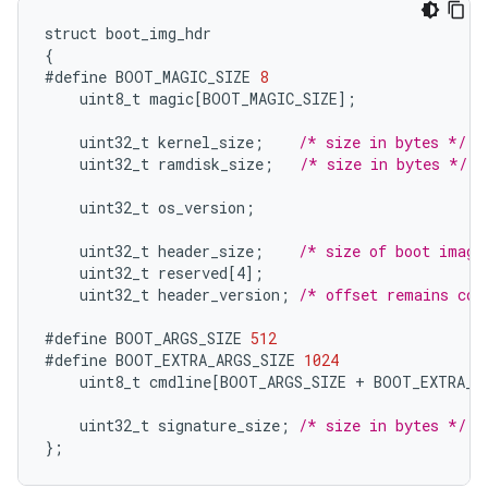
struct
boot_img_hdr
{
#define
BOOT_MAGIC_SIZE
8
uint8_t
magic
[
BOOT_MAGIC_SIZE
]
;
uint32_t
kernel_size
;
/* size in bytes */
uint32_t
ramdisk_size
;
/* size in bytes */
uint32_t
os_version
;
uint32_t
header_size
;
/* size of boot image
uint32_t
reserved
[
4
]
;
uint32_t
header_version
;
/* offset remains con
#define
BOOT_ARGS_SIZE
512
#define
BOOT_EXTRA_ARGS_SIZE
1024
uint8_t
cmdline
[
BOOT_ARGS_SIZE + BOOT_EXTRA_A
uint32_t
signature_size
;
/* size in bytes */
}
;