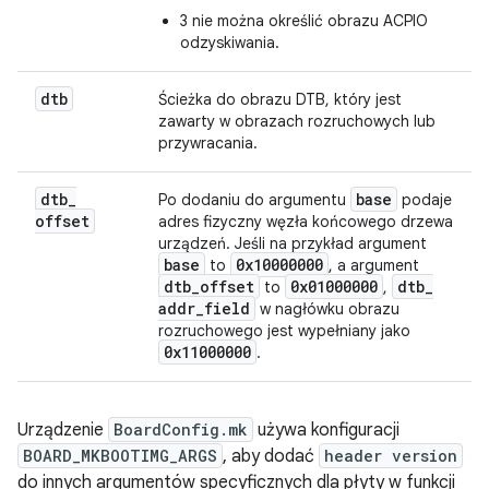
3 nie można określić obrazu ACPIO
odzyskiwania.
dtb
Ścieżka do obrazu DTB, który jest
zawarty w obrazach rozruchowych lub
przywracania.
dtb
_
base
Po dodaniu do argumentu
podaje
offset
adres fizyczny węzła końcowego drzewa
urządzeń. Jeśli na przykład argument
base
0x10000000
to
, a argument
dtb
_
offset
0x01000000
dtb
_
to
,
addr
_
field
w nagłówku obrazu
rozruchowego jest wypełniany jako
0x11000000
.
Urządzenie
BoardConfig.mk
używa konfiguracji
BOARD_MKBOOTIMG_ARGS
, aby dodać
header version
do innych argumentów specyficznych dla płyty w funkcji