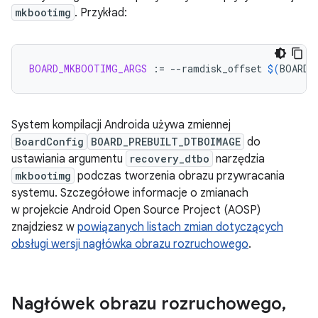
mkbootimg
. Przykład:
BOARD_MKBOOTIMG_ARGS
:=
--ramdisk_offset
$(
BOARD_
System kompilacji Androida używa zmiennej
BoardConfig
BOARD_PREBUILT_DTBOIMAGE
do
ustawiania argumentu
recovery_dtbo
narzędzia
mkbootimg
podczas tworzenia obrazu przywracania
systemu. Szczegółowe informacje o zmianach
w projekcie Android Open Source Project (AOSP)
znajdziesz w
powiązanych listach zmian dotyczących
obsługi wersji nagłówka obrazu rozruchowego
.
Nagłówek obrazu rozruchowego
,