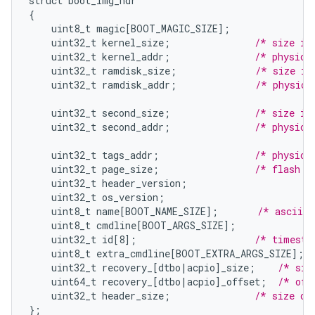
struct
boot_img_hdr
{
uint8_t
magic
[
BOOT_MAGIC_SIZE
]
;
uint32_t
kernel_size
;
/* size in
uint32_t
kernel_addr
;
/* physica
uint32_t
ramdisk_size
;
/* size in
uint32_t
ramdisk_addr
;
/* physica
uint32_t
second_size
;
/* size in
uint32_t
second_addr
;
/* physica
uint32_t
tags_addr
;
/* physica
uint32_t
page_size
;
/* flash p
uint32_t
header_version
;
uint32_t
os_version
;
uint8_t
name
[
BOOT_NAME_SIZE
]
;
/* asciiz 
uint8_t
cmdline
[
BOOT_ARGS_SIZE
]
;
uint32_t
id
[
8
]
;
/* timesta
uint8_t
extra_cmdline
[
BOOT_EXTRA_ARGS_SIZE
]
;
uint32_t
recovery_
[
dtbo|acpio
]
_size
;
/* siz
uint64_t
recovery_
[
dtbo|acpio
]
_offset
;
/* off
uint32_t
header_size
;
/* size of
}
;