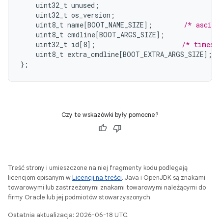
uint32_t
unused
;
uint32_t
os_version
;
uint8_t
name
[
BOOT_NAME_SIZE
]
;
/* asciiz
uint8_t
cmdline
[
BOOT_ARGS_SIZE
]
;
uint32_t
id
[
8
]
;
/* timest
uint8_t
extra_cmdline
[
BOOT_EXTRA_ARGS_SIZE
]
;
}
;
Czy te wskazówki były pomocne?
Treść strony i umieszczone na niej fragmenty kodu podlegają
licencjom opisanym w
Licencji na treści
. Java i OpenJDK są znakami
towarowymi lub zastrzeżonymi znakami towarowymi należącymi do
firmy Oracle lub jej podmiotów stowarzyszonych.
Ostatnia aktualizacja: 2026-06-18 UTC.