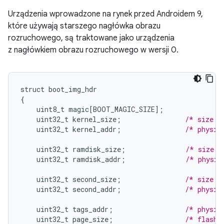
Urządzenia wprowadzone na rynek przed Androidem 9,
które używają starszego nagłówka obrazu
rozruchowego, są traktowane jako urządzenia
z nagłówkiem obrazu rozruchowego w wersji 0.
struct
boot_img_hdr
{
uint8_t
magic
[
BOOT_MAGIC_SIZE
]
;
uint32_t
kernel_size
;
/* size i
uint32_t
kernel_addr
;
/* physic
uint32_t
ramdisk_size
;
/* size i
uint32_t
ramdisk_addr
;
/* physic
uint32_t
second_size
;
/* size i
uint32_t
second_addr
;
/* physic
uint32_t
tags_addr
;
/* physic
uint32_t
page_size
;
/* flash 