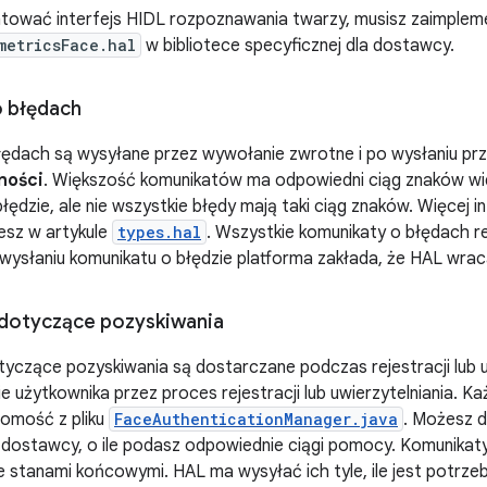
tować interfejs HIDL rozpoznawania twarzy, musisz zaimple
metricsFace.hal
w bibliotece specyficznej dla dostawcy.
 błędach
łędach są wysyłane przez wywołanie zwrotne i po wysłaniu pr
ności
. Większość komunikatów ma odpowiedni ciąg znaków wid
błędzie, ale nie wszystkie błędy mają taki ciąg znaków. Więcej 
esz w artykule
types.hal
. Wszystkie komunikaty o błędach r
wysłaniu komunikatu o błędzie platforma zakłada, że HAL wra
dotyczące pozyskiwania
czące pozyskiwania są dostarczane podczas rejestracji lub uwi
 użytkownika przez proces rejestracji lub uwierzytelniania. 
omość z pliku
FaceAuthenticationManager.java
. Możesz 
 dostawcy, o ile podasz odpowiednie ciągi pomocy. Komunikat
 stanami końcowymi. HAL ma wysyłać ich tyle, ile jest potrze