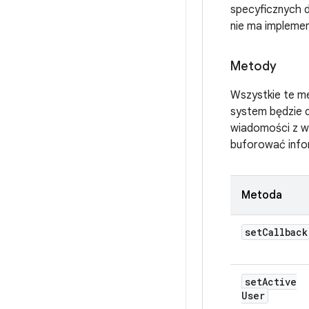
specyficznych 
nie ma implemen
Metody
Wszystkie te me
system będzie d
wiadomości z w
buforować infor
Metoda
set
Callback
set
Active
User