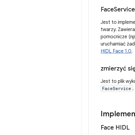
Face
Service
Jest to impleme
twarzy. Zawiera
pomocnicze (np.
uruchamiać żad
HIDL Face 1.0
.
zmierzyć si
Jest to plik wy
FaceService
.
Implemen
Face HIDL