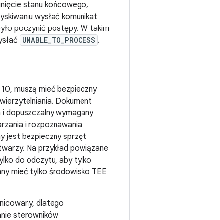
ągnięcie stanu końcowego,
yskiwaniu wysłać komunikat
 było poczynić postępy. W takim
wysłać
UNABLE_TO_PROCESS
.
 10, muszą mieć bezpieczny
wierzytelniania. Dokument
a i dopuszczalny wymagany
rzania i rozpoznawania
jest bezpieczny sprzęt
 twarzy. Na przykład powiązane
ylko do odczytu, aby tylko
inny mieć tylko środowisko TEE
żnicowany, dlatego
anie sterowników