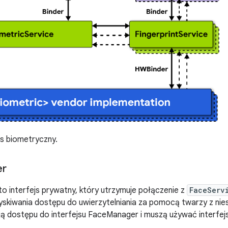
s biometryczny.
er
to interfejs prywatny, który utrzymuje połączenie z
FaceServ
yskiwania dostępu do uwierzytelniania za pomocą twarzy z ni
ają dostępu do interfejsu FaceManager i muszą używać interfe