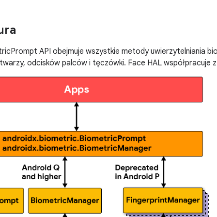
ura
tricPrompt API obejmuje wszystkie metody uwierzytelniania b
twarzy, odcisków palców i tęczówki. Face HAL współpracuje 