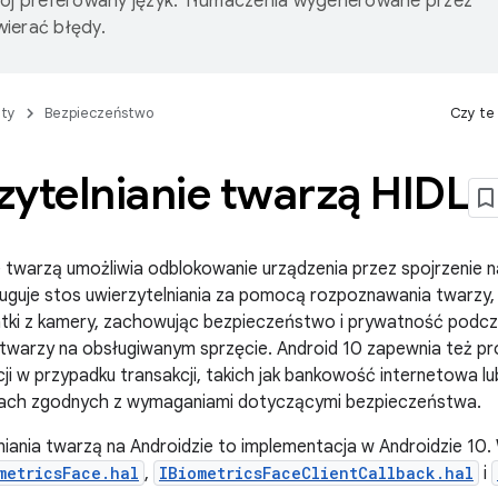
wój preferowany język. Tłumaczenia wygenerowane przez
ierać błędy.
ty
Bezpieczeństwo
Czy te
zytelnianie twarzą HIDL
e twarzą umożliwia odblokowanie urządzenia przez spojrzenie n
uguje stos uwierzytelniania za pomocą rozpoznawania twarzy,
atki z kamery, zachowując bezpieczeństwo i prywatność podcz
twarzy na obsługiwanym sprzęcie. Android 10 zapewnia też pr
acji w przypadku transakcji, takich jak bankowość internetowa lub
ach zgodnych z wymaganiami dotyczącymi bezpieczeństwa.
niania twarzą na Androidzie to implementacja w Androidzie 1
metricsFace.hal
,
IBiometricsFaceClientCallback.hal
i