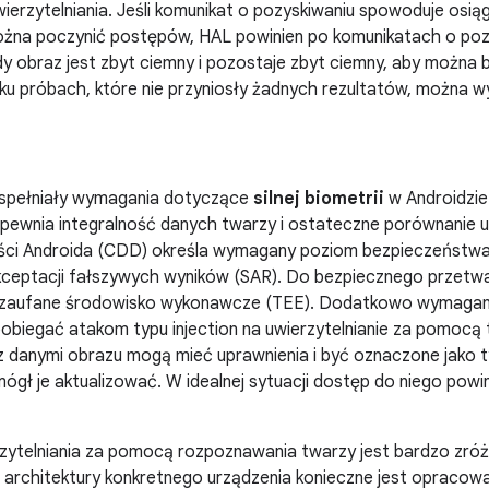
 uwierzytelniania. Jeśli komunikat o pozyskiwaniu spowoduje osi
ożna poczynić postępów, HAL powinien po komunikatach o poz
gdy obraz jest zbyt ciemny i pozostaje zbyt ciemny, aby można
lku próbach, które nie przyniosły żadnych rezultatów, można 
 spełniały wymagania dotyczące
silnej biometrii
w Androidzie
apewnia integralność danych twarzy i ostateczne porównanie u
ności Androida (CDD) określa wymagany poziom bezpieczeństw
kceptacji fałszywych wyników (SAR). Do bezpiecznego przetwa
zaufane środowisko wykonawcze (TEE). Dodatkowo wymagany 
obiegać atakom typu injection na uwierzytelnianie za pomocą
z danymi obrazu mogą mieć uprawnienia i być oznaczone jako t
ógł je aktualizować. W idealnej sytuacji dostęp do niego pow
rzytelniania za pomocą rozpoznawania twarzy jest bardzo zró
 architektury konkretnego urządzenia konieczne jest opracow