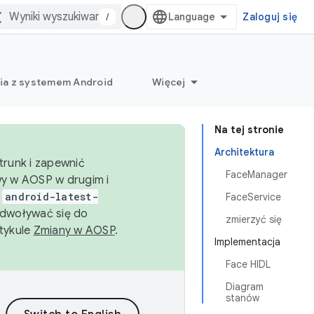
/
Zaloguj się
ia z systemem Android
Więcej
Na tej stronie
Architektura
trunk i zapewnić
FaceManager
wy w AOSP w drugim i
i
android-latest-
FaceService
dwoływać się do
zmierzyć się
rtykule
Zmiany w AOSP
.
Implementacja
Face HIDL
Diagram
stanów