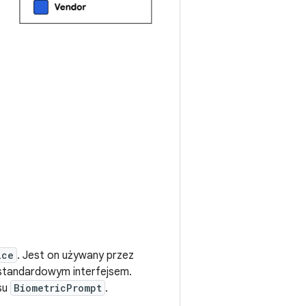
ice
. Jest on używany przez
estandardowym interfejsem.
jsu
BiometricPrompt
.