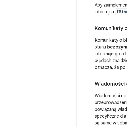
Aby zaimplemen
interfejsu
IBio
Komunikaty o
Komunikaty o b
stanu
bezczyn
informuje go o 
błędach znajdzi
oznacza, że po 
Wiadomości 
Wiadomości doty
przeprowadzenie
powiązaną wiad
specyficzne dla
są same w sobie