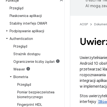
treści na T
Funkcje
AI mogą zaw
Przegląd
Piaskownica aplikacji
Stabilny interfejs OMAPI
AOSP
Dokumen
Podpisywanie aplikacji
Uwier
Authentication
Przegląd
Strażnik dostępu
Uwierzytelniani
Ograniczenie liczby żądań
Android 10 obsł
przetwarzać kl
Weaver
rozpoznawania 
Biometria
integracji aplik
Przegląd
w implementacj
Pomiar bezpieczeństwa
Stos uwierzytel
biometrycznego
interfejsy
IBio
Fingerprint HIDL