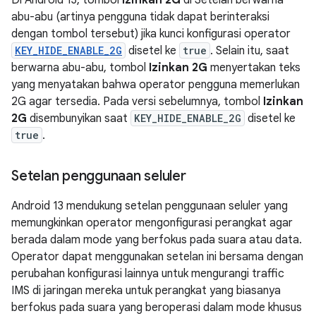
Di Android 13, tombol
Izinkan 2G
di Setelan berwarna
abu-abu (artinya pengguna tidak dapat berinteraksi
dengan tombol tersebut) jika kunci konfigurasi operator
KEY_HIDE_ENABLE_2G
disetel ke
true
. Selain itu, saat
berwarna abu-abu, tombol
Izinkan 2G
menyertakan teks
yang menyatakan bahwa operator pengguna memerlukan
2G agar tersedia. Pada versi sebelumnya, tombol
Izinkan
2G
disembunyikan saat
KEY_HIDE_ENABLE_2G
disetel ke
true
.
Setelan penggunaan seluler
Android 13 mendukung setelan penggunaan seluler yang
memungkinkan operator mengonfigurasi perangkat agar
berada dalam mode yang berfokus pada suara atau data.
Operator dapat menggunakan setelan ini bersama dengan
perubahan konfigurasi lainnya untuk mengurangi traffic
IMS di jaringan mereka untuk perangkat yang biasanya
berfokus pada suara yang beroperasi dalam mode khusus