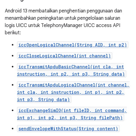
Android 13 membatalkan penghentian penggunaan dan
menambahkan peningkatan untuk pengelolaan saluran
logis UICC untuk TelephonyManager UICC access API
berikut:
iccOpenLogicalChannel(String AID, int p2)
iccCloseLogicalChannel(int channel)
iccTransmitApduBasicChannel(int cla, int
instruction, int p2, int p3, String data)
iccTransmitApduLogicalChannel(int channel,
int cla, int instruction, int p1, int p2,
int p3, String data)
iccExchangeSimIO(int fileID, int command,
int p1, int p2, int p3, String filePath)
sendEnvelopeWithStatus(String content)