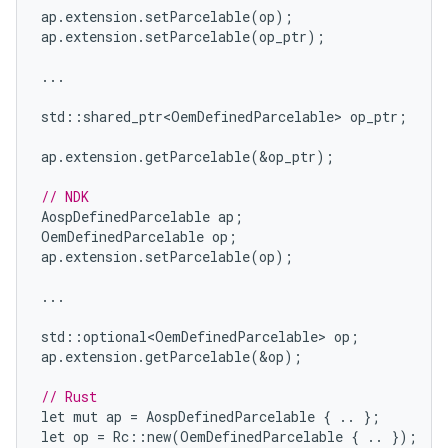
ap
.
extension
.
setParcelable
(
op
);
ap
.
extension
.
setParcelable
(
op_ptr
);
...
std
::
shared_ptr<OemDefinedParcelable>
op_ptr
;
ap
.
extension
.
getParcelable
(
&
op_ptr
);
// NDK
AospDefinedParcelable
ap
;
OemDefinedParcelable
op
;
ap
.
extension
.
setParcelable
(
op
);
...
std
::
optional<OemDefinedParcelable>
op
;
ap
.
extension
.
getParcelable
(
&
op
);
// Rust
let
mut
ap
=
AospDefinedParcelable
{
..
};
let
op
=
Rc
::
new
(
OemDefinedParcelable
{
..
});