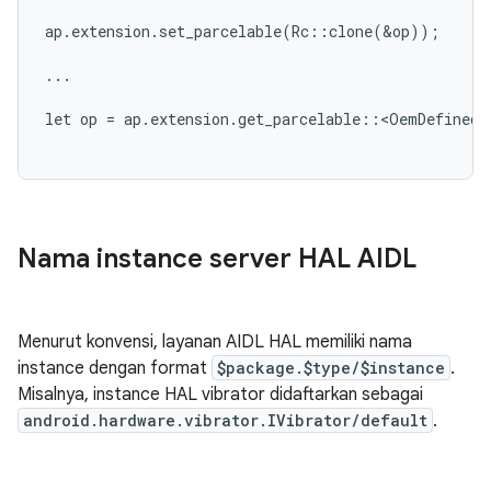
ap
.
extension
.
set_parcelable
(
Rc
::
clone
(
&
op
));
...
let
op
=
ap
.
extension
.
get_parcelable
::
<
OemDefinedP
Nama instance server HAL AIDL
Menurut konvensi, layanan AIDL HAL memiliki nama
instance dengan format
$package.$type/$instance
.
Misalnya, instance HAL vibrator didaftarkan sebagai
android.hardware.vibrator.IVibrator/default
.