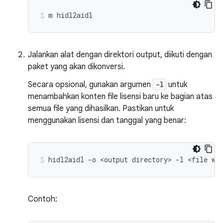
m
hidl2aidl
Jalankan alat dengan direktori output, diikuti dengan
paket yang akan dikonversi.
Secara opsional, gunakan argumen
-l
untuk
menambahkan konten file lisensi baru ke bagian atas
semua file yang dihasilkan. Pastikan untuk
menggunakan lisensi dan tanggal yang benar:
hidl2aidl
-o
<output
directory>
-l
<file
wi
Contoh: