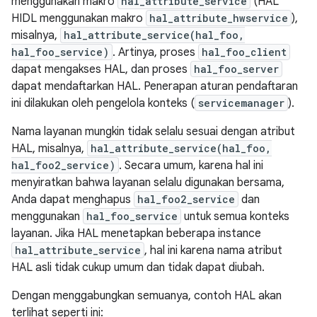
menggunakan makro
hal_attribute_service
(HAL
HIDL menggunakan makro
hal_attribute_hwservice
),
misalnya,
hal_attribute_service(hal_foo,
hal_foo_service)
. Artinya, proses
hal_foo_client
dapat mengakses HAL, dan proses
hal_foo_server
dapat mendaftarkan HAL. Penerapan aturan pendaftaran
ini dilakukan oleh pengelola konteks (
servicemanager
).
Nama layanan mungkin tidak selalu sesuai dengan atribut
HAL, misalnya,
hal_attribute_service(hal_foo,
hal_foo2_service)
. Secara umum, karena hal ini
menyiratkan bahwa layanan selalu digunakan bersama,
Anda dapat menghapus
hal_foo2_service
dan
menggunakan
hal_foo_service
untuk semua konteks
layanan. Jika HAL menetapkan beberapa instance
hal_attribute_service
, hal ini karena nama atribut
HAL asli tidak cukup umum dan tidak dapat diubah.
Dengan menggabungkan semuanya, contoh HAL akan
terlihat seperti ini: