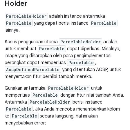
Holder
ParcelableHolder
adalah instance antarmuka
Parcelable
yang dapat berisi instance
Parcelable
lainnya.
Kasus penggunaan utama
ParcelableHolder
adalah
untuk membuat
Parcelable
dapat diperluas. Misalnya,
image yang diharapkan oleh para pengimplementasi
perangkat dapat memperluas
Parcelable
,
AospDefinedParcelable
yang ditentukan AOSP, untuk
menyertakan fitur bernilai tambah mereka.
Gunakan antarmuka
ParcelableHolder
untuk
memperluas
Parcelable
dengan fitur nilai tambah Anda.
Antarmuka
ParcelableHolder
berisi instance
Parcelable
. Jika Anda mencoba menambahkan kolom
ke
Parcelable
secara langsung, hal ini akan
menyebabkan error: