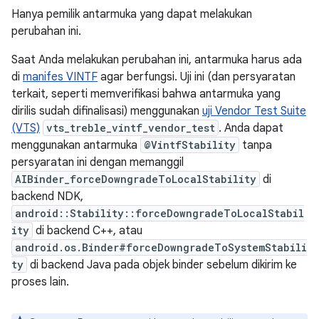
Hanya pemilik antarmuka yang dapat melakukan
perubahan ini.
Saat Anda melakukan perubahan ini, antarmuka harus ada
di
manifes VINTF
agar berfungsi. Uji ini (dan persyaratan
terkait, seperti memverifikasi bahwa antarmuka yang
dirilis sudah difinalisasi) menggunakan
uji Vendor Test Suite
(VTS)
vts_treble_vintf_vendor_test
. Anda dapat
menggunakan antarmuka
@VintfStability
tanpa
persyaratan ini dengan memanggil
AIBinder_forceDowngradeToLocalStability
di
backend NDK,
android::Stability::forceDowngradeToLocalStabil
ity
di backend C++, atau
android.os.Binder#forceDowngradeToSystemStabili
ty
di backend Java pada objek binder sebelum dikirim ke
proses lain.