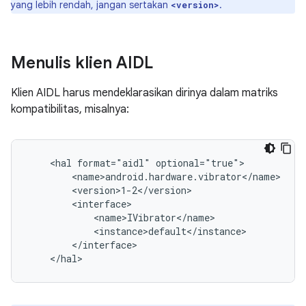
yang lebih rendah, jangan sertakan
.
<version>
Menulis klien AIDL
Klien AIDL harus mendeklarasikan dirinya dalam matriks
kompatibilitas, misalnya:
    <hal format="aidl" optional="true">

        <name>android.hardware.vibrator</name>

        <version>1-2</version>

        <interface>

            <name>IVibrator</name>

            <instance>default</instance>

        </interface>
