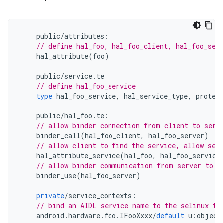
public
/
attributes
:
// define hal_foo, hal_foo_client, hal_foo_ser
hal_attribute
(
foo
)
public
/
service
.
te
// define hal_foo_service
type
hal_foo_service
,
hal_service_type
,
protec
public
/
hal_foo
.
te
:
// allow binder connection from client to serv
binder_call
(
hal_foo_client
,
hal_foo_server
)
// allow client to find the service, allow ser
hal_attribute_service
(
hal_foo
,
hal_foo_service
// allow binder communication from server to s
binder_use
(
hal_foo_server
)
private
/
service_contexts
:
// bind an AIDL service name to the selinux ty
android
.
hardware
.
foo
.
IFooXxxx
/
default
u
:
object