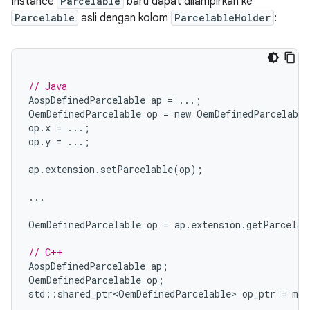
Instance
Parcelable
baru dapat dilampirkan ke
Parcelable
asli dengan kolom
ParcelableHolder
:
// Java
AospDefinedParcelable
ap
=
...;
OemDefinedParcelable
op
=
new
OemDefinedParcelable
op
.
x
=
...;
op
.
y
=
...;
ap
.
extension
.
setParcelable
(
op
);
...
OemDefinedParcelable
op
=
ap
.
extension
.
getParcelab
// C++
AospDefinedParcelable
ap
;
OemDefinedParcelable
op
;
std
::
shared_ptr<OemDefinedParcelable>
op_ptr
=
mak