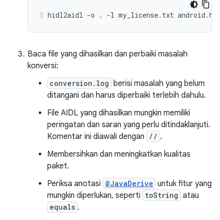
hidl2aidl
-o
.
-l
my_license.txt
android.ha
Baca file yang dihasilkan dan perbaiki masalah
konversi:
conversion.log
berisi masalah yang belum
ditangani dan harus diperbaiki terlebih dahulu.
File AIDL yang dihasilkan mungkin memiliki
peringatan dan saran yang perlu ditindaklanjuti.
Komentar ini diawali dengan
//
.
Membersihkan dan meningkatkan kualitas
paket.
Periksa anotasi
@JavaDerive
untuk fitur yang
mungkin diperlukan, seperti
toString
atau
equals
.