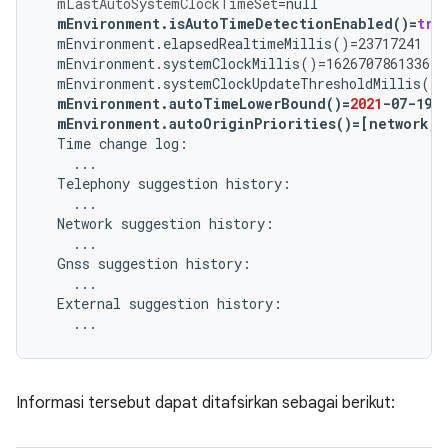
mLastAutoSystemClockTimeSet
=
mEnvironment.isAutoTimeDetectionEnabled
()=
tru
mEnvironment.elapsedRealtimeMillis
()=
23717241
mEnvironment.systemClockMillis
()=
1626707861336
mEnvironment.systemClockUpdateThresholdMillis
()=
mEnvironment.autoTimeLowerBound
()=
2021
-07-19T
mEnvironment.autoOriginPriorities
()=[
network,t
Time
change
Telephony
suggestion
Network
suggestion
Gnss
suggestion
External
suggestion
Informasi tersebut dapat ditafsirkan sebagai berikut: