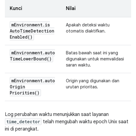
Kunci
Nilai
m
Environment
.
is
Apakah deteksi waktu
Auto
Time
Detection
otomatis diaktifkan.
Enabled(
)
m
Environment
.
auto
Batas bawah saat ini yang
Time
Lower
Bound(
)
digunakan untuk memvalidasi
saran waktu.
m
Environment
.
auto
Origin yang digunakan dan
Origin
urutan prioritas.
Priorities(
)
Log perubahan waktu menunjukkan saat layanan
time_detector
telah mengubah waktu epoch Unix saat
ini di perangkat.