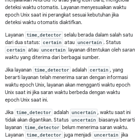
menjalankan Android 10 atau yang lebih baru, mengelola
deteksi waktu otomatis. Layanan menyesuaikan waktu
epoch Unix saat ini perangkat sesuai kebutuhan jika
deteksi waktu otomatis diaktifkan.
Layanan
time_detector
selalu berada dalam salah satu
dari dua status:
certain
atau
uncertain
. Status
certain
atau
uncertain
layanan ditentukan oleh
saran
waktu
yang diterima dari berbagai sumber.
Jika layanan
time_detector
adalah
certain
, yang
berarti layanan telah menerima saran dengan informasi
waktu epoch Unix, layanan akan mengganti waktu epoch
Unix saat ini jika saran waktu berbeda dengan waktu
epoch Unix saat ini.
Jika
time_detector
adalah
uncertain
, waktu saat ini
tidak akan digantikan. Status
uncertain
biasanya berarti
layanan
time_detector
belum menerima saran waktu.
Layanan
time_detector
juga menjadi
uncertain
jika