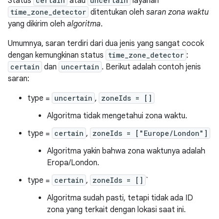
Status
certain
atau
uncertain
layanan
time_zone_detector
ditentukan oleh
saran zona waktu
yang dikirim oleh
algoritma
.
Umumnya, saran terdiri dari dua jenis yang sangat cocok
dengan kemungkinan status
time_zone_detector
:
certain
dan
uncertain
. Berikut adalah contoh jenis
saran:
type =
uncertain
,
zoneIds = []
Algoritma tidak mengetahui zona waktu.
type =
certain
,
zoneIds = ["Europe/London"]
Algoritma yakin bahwa zona waktunya adalah
Eropa/London.
type =
certain
,
zoneIds = []
`
Algoritma sudah pasti, tetapi tidak ada ID
zona yang terkait dengan lokasi saat ini.