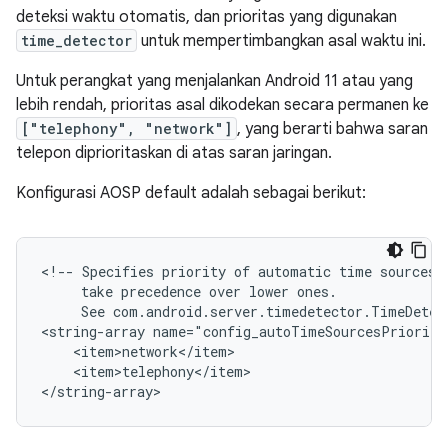
deteksi waktu otomatis, dan prioritas yang digunakan
time_detector
untuk mempertimbangkan asal waktu ini.
Untuk perangkat yang menjalankan Android 11 atau yang
lebih rendah, prioritas asal dikodekan secara permanen ke
["telephony", "network"]
, yang berarti bahwa saran
telepon diprioritaskan di atas saran jaringan.
Konfigurasi AOSP default adalah sebagai berikut:
<!-- Specifies priority of automatic time sources. 
     take precedence over lower ones.

     See com.android.server.timedetector.TimeDetect
<string-array name="config_autoTimeSourcesPriority"
    <item>network</item>

    <item>telephony</item>
