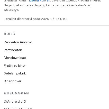
dijelaskan dalam
Lisensi Konten
. Java dan OpenJDK adalah merek
dagang atau merek dagang terdaftar dari Oracle dan/atau
afiliasinya.
Terakhir diperbarui pada 2026-06-18 UTC.
BUILD
Repositori Android
Persyaratan
Mendownload
Pratinjau biner
Setelan pabrik
Biner driver
HUBUNGKAN
@Android di X