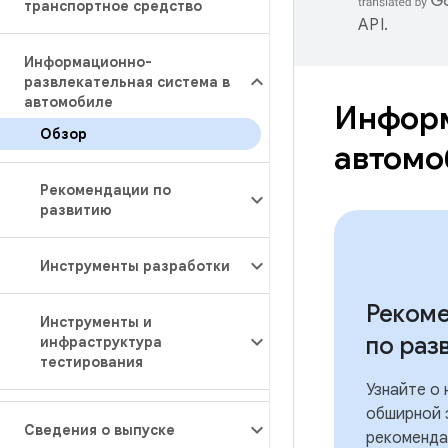
транспортное средство
API
.
Информационно-
развлекательная система в
автомобиле
Информ
Обзор
автом
Рекомендации по
развитию
Инструменты разработки
Реком
Инструменты и
по раз
инфраструктура
тестирования
Узнайте о
обширной 
Сведения о выпуске
рекоменда