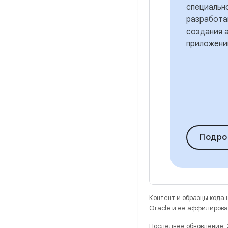
специальн
разработа
создания 
приложени
Подро
Контент и образцы кода
Oracle и ее аффилирова
Последнее обновление: 