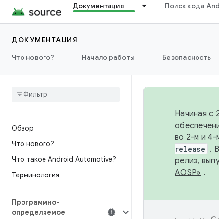
Документация
Поиск кода And
ДОКУМЕНТАЦИЯ
Что нового?
Начало работы
Безопасность
Начиная с 
обеспечени
Обзор
во 2-м и 4
Что нового?
release
. 
Что такое Android Automotive?
релиз, вып
AOSP»
.
Терминология
Программно-
определяемое