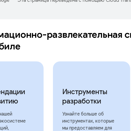
Эта страница переведена с помощью
Cloud Trans
ационно-развлекательная с
обиле
ендации
Инструменты
витию
разработки
 нашей
Узнайте больше об
экосистеме
инструментах, которые
ций,
мы предоставляем для