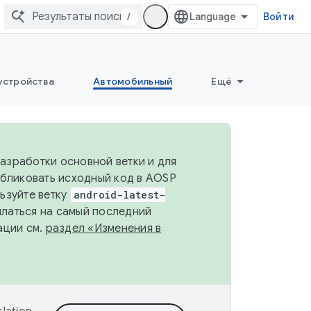
/
Войти
устройства
Автомобильный
Ещё
разработки основной ветки и для
убликовать исходный код в AOSP
льзуйте ветку
android-latest-
ылаться на самый последний
ации см.
раздел «Изменения в