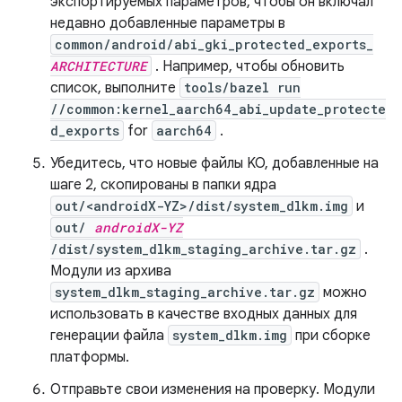
экспортируемых параметров, чтобы он включал
недавно добавленные параметры в
common/android/abi_gki_protected_exports_
ARCHITECTURE
. Например, чтобы обновить
список, выполните
tools/bazel run
//common:kernel_aarch64_abi_update_protecte
d_exports
for
aarch64
.
Убедитесь, что новые файлы KO, добавленные на
шаге 2, скопированы в папки ядра
out/<androidX-YZ>/dist/system_dlkm.img
и
out/
androidX-YZ
/dist/system_dlkm_staging_archive.tar.gz
.
Модули из архива
system_dlkm_staging_archive.tar.gz
можно
использовать в качестве входных данных для
генерации файла
system_dlkm.img
при сборке
платформы.
Отправьте свои изменения на проверку. Модули