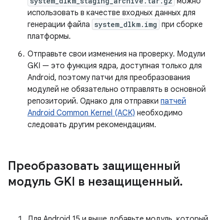
system_dlkm_staging_archive.tar.gz
можно
использовать в качестве входных данных для
генерации файла
system_dlkm.img
при сборке
платформы.
Отправьте свои изменения на проверку. Модули
GKI — это функция ядра, доступная только для
Android, поэтому патчи для преобразования
модулей не обязательно отправлять в основной
репозиторий. Однако для отправки
патчей
Android Common Kernel (ACK)
необходимо
следовать другим рекомендациям.
Преобразовать защищенный
модуль GKI в незащищенный
.
Для Android 15 и выше добавьте модуль, который