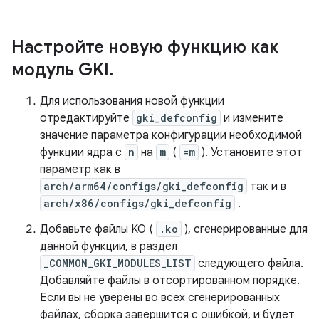
Настройте новую функцию как
модуль GKI
.
Для использования новой функции
отредактируйте
gki_defconfig
и измените
значение параметра конфигурации необходимой
функции ядра с
n
на
m
(
=m
). Установите этот
параметр как в
arch/arm64/configs/gki_defconfig
так и в
arch/x86/configs/gki_defconfig
.
Добавьте файлы KO (
.ko
), сгенерированные для
данной функции, в раздел
_COMMON_GKI_MODULES_LIST
следующего файла.
Добавляйте файлы в отсортированном порядке.
Если вы не уверены во всех сгенерированных
файлах, сборка завершится с ошибкой, и будет