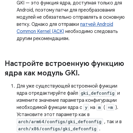
GKI — это функция ядра, доступная только для
Android, поэтому патчи для преобразования
модулей не обязательно отправлять в основную
ветку. Однако для отправки
патчей Android
Common Kernel (ACK)
необходимо следовать
другим рекомендациям.
Настройте встроенную функцию
ядра как модуль GKI
.
Для уже существующей встроенной функции
ядра отредактируйте файл
gki_defconfig
и
измените значение параметра конфигурации
необходимой функции ядра с
y
на
m
(
=m
).
Установите этот параметр как в
arch/arm64/configs/gki_defconfig
, так и в
arch/x86/configs/gki_defconfig
.