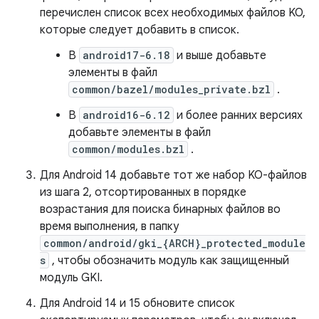
перечислен список всех необходимых файлов KO,
которые следует добавить в список.
В
android17-6.18
и выше добавьте
элементы в файл
common/bazel/modules_private.bzl
.
В
android16-6.12
и более ранних версиях
добавьте элементы в файл
common/modules.bzl
.
Для Android 14 добавьте тот же набор KO-файлов
из шага 2, отсортированных в порядке
возрастания для поиска бинарных файлов во
время выполнения, в папку
common/android/gki_{ARCH}_protected_module
s
, чтобы обозначить модуль как защищенный
модуль GKI.
Для Android 14 и 15 обновите список