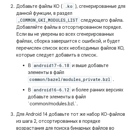
Добавьте файлы KO (
.ko
), сгенерированные для
данной функции, в раздел
_COMMON_GKI_MODULES_LIST
следующего файла.
Добавляйте файлы в отсортированном порядке.
Если вы не уверены во всех сгенерированных
файлах, сборка завершится с ошибкой, и будет
перечислен список всех необходимых файлов KO,
которые следует добавить в список.
В
android17-6.18
и выше добавьте
элементы в файл
common/bazel/modules_private.bzl
.
В
android16-6.12
и более ранних версиях
добавьте элементы в файл
`common/modules.bzl.`.
Для Android 14 добавьте тот же набор KO-файлов
из шага 2, отсортированных в порядке
возрастания для поиска бинарных файлов во