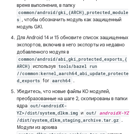
время выполнения, в папку
common/android/gki_{ARCH}_protected_module
s
, чтобы обозначить модуль как защищенный
модуль GKI.
Для Android 14 и 15 обновите список защищенных
экспортов, включив в него экспорты из недавно
добавленного модуля в
common/android/abi_gki_protected_exports_{
ARCH}
используя
tools/bazel run
//common:kernel_aarch64_abi_update_protecte
d_exports
for
aarch64
.
Убедитесь, что новые файлы KO модулей,
преобразованные на шаге 2, скопированы в папки
ядра
out/<androidX-
YZ>/dist/system_dlkm.img
и
out/
androidX-YZ
/dist/system_dlkm_staging_archive.tar.gz
.
Модули из архива