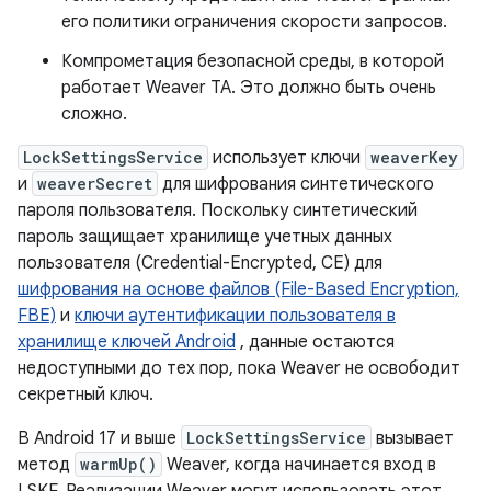
его политики ограничения скорости запросов.
Компрометация безопасной среды, в которой
работает Weaver TA. Это должно быть очень
сложно.
LockSettingsService
использует ключи
weaverKey
и
weaverSecret
для шифрования синтетического
пароля пользователя. Поскольку синтетический
пароль защищает хранилище учетных данных
пользователя (Credential-Encrypted, CE) для
шифрования на основе файлов (File-Based Encryption,
FBE)
и
ключи аутентификации пользователя в
хранилище ключей Android
, данные остаются
недоступными до тех пор, пока Weaver не освободит
секретный ключ.
В Android 17 и выше
LockSettingsService
вызывает
метод
warmUp()
Weaver, когда начинается вход в