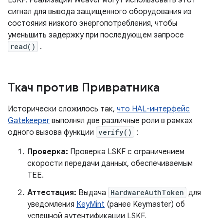
LSKF. Реализации Weaver могут использовать этот
сигнал для вывода защищенного оборудования из
состояния низкого энергопотребления, чтобы
уменьшить задержку при последующем запросе
read()
.
Ткач против Привратника
Исторически сложилось так,
что HAL-интерфейс
Gatekeeper
выполнял две различные роли в рамках
одного вызова функции
verify()
:
Проверка:
Проверка LSKF с ограничением
скорости передачи данных, обеспечиваемым
TEE.
Аттестация:
Выдача
HardwareAuthToken
для
уведомления
KeyMint
(ранее Keymaster) об
успешной аутентификации LSKF.