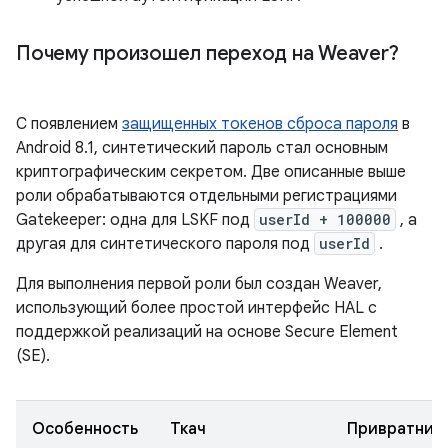
Почему произошел переход на Weaver?
С появлением
защищенных токенов сброса пароля
в
Android 8.1, синтетический пароль стал основным
криптографическим секретом. Две описанные выше
роли обрабатываются отдельными регистрациями
Gatekeeper: одна для LSKF под
userId + 100000
, а
другая для синтетического пароля под
userId
.
Для выполнения первой роли был создан Weaver,
использующий более простой интерфейс HAL с
поддержкой реализаций на основе Secure Element
(SE).
Особенность
Ткач
Привратник