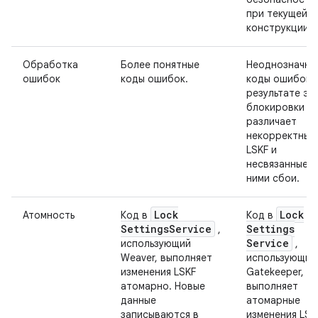
при текущей
конструкции.
Обработка
Более понятные
Неоднозначны
ошибок
коды ошибок.
коды ошибок. 
результате эк
блокировки н
различает
некорректные
LSKF и
несвязанные с
ними сбои.
Lock
Lock
Атомность
Код в
Код в
Settings
Service
Settings
,
Service
использующий
,
Weaver, выполняет
использующий
изменения LSKF
Gatekeeper, не
атомарно. Новые
выполняет
данные
атомарные
записываются в
изменения LSKF