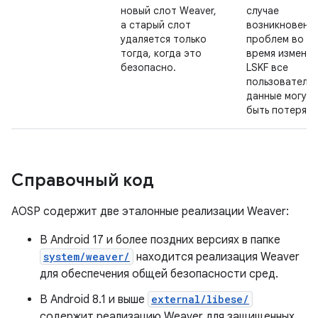
новый слот Weaver,
случае
а старый слот
возникновени
удаляется только
проблем во
тогда, когда это
время изменен
безопасно.
LSKF все
пользовательс
данные могут
быть потеряны
Справочный код
AOSP содержит две эталонные реализации Weaver:
В Android 17 и более поздних версиях в папке
system/weaver/
находится реализация Weaver
для обеспечения общей безопасности сред.
В Android 8.1 и выше
external/libese/
содержит реализацию Weaver для защищенных