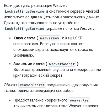
Если доступна реализация Weaver,
LockSettingsService
в системном сервере Android
использует её для защиты пользовательских данных.
Для каждого пользователя на устройстве
LockSettingsService
управляет слотом Weaver:
Ключ слота (
weaverKey
):
Хэш LSKF
пользователя. Если у пользователя нет
блокировки экрана, используется строка по
умолчанию.
Значение слота (
weaverSecret
):
Высокоэнтропийный, случайно сгенерированный
криптографический секрет.
Объект
weaverSecret
предназначен для получения
только одним из следующих способов:
Предоставление корректного
weaverKey
техническому представителю Weaver в рамках