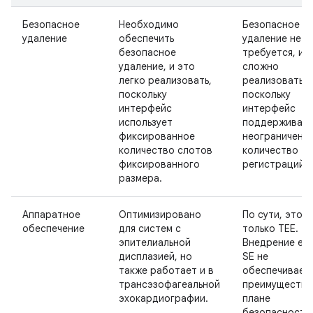
Безопасное
Необходимо
Безопасное
удаление
обеспечить
удаление не
безопасное
требуется, и е
удаление, и это
сложно
легко реализовать,
реализовать,
поскольку
поскольку
интерфейс
интерфейс
использует
поддерживае
фиксированное
неограниченн
количество слотов
количество
фиксированного
регистраций.
размера.
Аппаратное
Оптимизировано
По сути, это
обеспечение
для систем с
только TEE.
эпителиальной
Внедрение его
дисплазией, но
SE не
также работает и в
обеспечивает
трансэзофагеальной
преимуществ 
эхокардиографии.
плане
безопасности