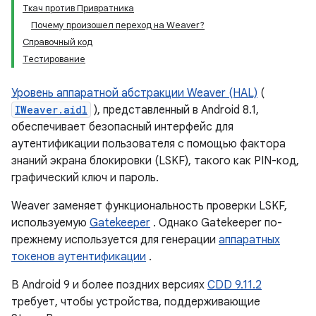
Ткач против Привратника
Почему произошел переход на Weaver?
Справочный код
Тестирование
Уровень аппаратной абстракции Weaver (HAL)
(
IWeaver.aidl
), представленный в Android 8.1,
обеспечивает безопасный интерфейс для
аутентификации пользователя с помощью фактора
знаний экрана блокировки (LSKF), такого как PIN-код,
графический ключ и пароль.
Weaver заменяет функциональность проверки LSKF,
используемую
Gatekeeper
. Однако Gatekeeper по-
прежнему используется для генерации
аппаратных
токенов аутентификации
.
В Android 9 и более поздних версиях
CDD 9.11.2
требует, чтобы устройства, поддерживающие