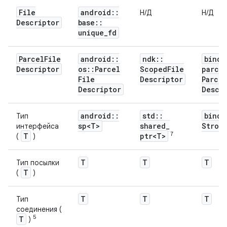
File
android
::
Н/Д
Н/Д
Descriptor
base
::
unique
_
fd
Parcel
File
android
::
ndk
::
binde
Descriptor
os
::
Parcel
Scoped
File
parce
File
Descriptor
Parcel
Descriptor
Descr
android
::
std
::
binde
Тип
sp<T>
shared
_
Stron
интерфейса
7
T
ptr<T>
(
)
T
T
T
Тип посылки
T
(
)
T
T
T
Тип
соединения (
5
T
)