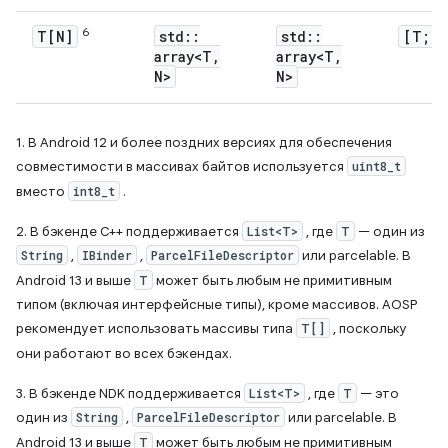
6
T[N]
std
::
std
::
[T; N
array<T
,
array<T
,
N>
N>
1. В Android 12 и более поздних версиях для обеспечения
совместимости в массивах байтов используется
uint8_t
вместо
int8_t
.
2. В бэкенде C++ поддерживается
List<T>
, где
T
— один из
String
,
IBinder
,
ParcelFileDescriptor
или parcelable. В
Android 13 и выше
T
может быть любым не примитивным
типом (включая интерфейсные типы), кроме массивов. AOSP
рекомендует использовать массивы типа
T[]
, поскольку
они работают во всех бэкендах.
3. В бэкенде NDK поддерживается
List<T>
, где
T
— это
один из
String
,
ParcelFileDescriptor
или parcelable. В
Android 13 и выше
T
может быть любым не примитивным