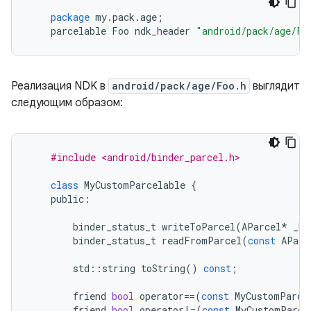
package
my
.
pack
.
age
;
parcelable
Foo
ndk_header
"android/pack/age/Fo
Реализация NDK в
android/pack/age/Foo.h
выглядит
следующим образом:
#include <android/binder_parcel.h>
class
MyCustomParcelable
{
public
:
binder_status_t
writeToParcel
(
AParcel
*
_No
binder_status_t
readFromParcel
(
const
AParc
std
::
string
toString
()
const
;
friend
bool
operator
==
(
const
MyCustomParce
friend
bool
operator
!=
(
const
MyCustomParce