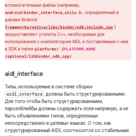
вспомогательные файлы (например,
, определенный в
android/binder_interface_utils.h
дереве Android
)
frameworks/native/libs/binder/ndk/include_cpp
предоставляют утилиты C++, необходимые для
использования с компилятором AIDL и поставляемые с ним
в SDK в папке
platforms/
$PLATFORM_NAME
.
/optional/libbinder_ndk_cpp/
aidl
_
interface
Типы, используемые в системе сборки
aidl_interface
должны быть структурированными.
Для того чтобы быть структурированными,
парселблейбы должны содержать поля напрямую, а не
быть объявлениями типов, определенных
непосредственно в целевых языках. О том, как
структурированный AIDL соотносится со стабильным