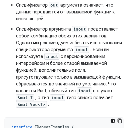
Спецификатор
out
аргумента означает, что
данные передаются от вызываемой функции к
вызывающей.
Спецификатор аргумента
inout
представляет
собой комбинацию обоих этих вариантов.
Однако мы рекомендуем избегать использования
спецификатора аргумента
inout
. Если вы
используете
inout
с версионированным
интерфейсом и более старой вызываемой
функцией, дополнительные поля,
присутствующие только в вызывающей функции,
сбрасываются до значений по умолчанию. Что
касается Rust, обычный тип
inout
получает
&mut T
, а тип
inout
типа списка получает
&mut Vec<T>
.
interface
IRepeatExamples
{