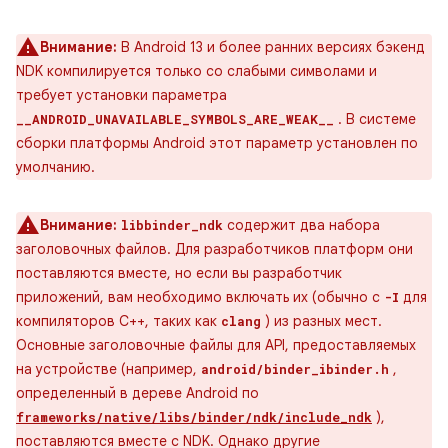
Внимание:
В Android 13 и более ранних версиях бэкенд
NDK компилируется только со слабыми символами и
требует установки параметра
. В системе
__ANDROID_UNAVAILABLE_SYMBOLS_ARE_WEAK__
сборки платформы Android этот параметр установлен по
умолчанию.
Внимание:
содержит два набора
libbinder_ndk
заголовочных файлов. Для разработчиков платформ они
поставляются вместе, но если вы разработчик
приложений, вам необходимо включать их (обычно с
для
-I
компиляторов C++, таких как
) из разных мест.
clang
Основные заголовочные файлы для API, предоставляемых
на устройстве (например,
,
android/binder_ibinder.h
определенный в дереве Android по
),
frameworks/native/libs/binder/ndk/include_ndk
поставляются вместе с NDK. Однако другие