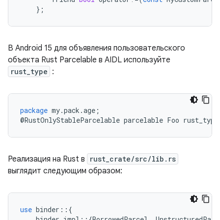
};
В Android 15 для объявления пользовательского
объекта Rust Parcelable в AIDL используйте
rust_type
:
package
my
.
pack
.
age
;
@
RustOnlyStableParcelable
parcelable
Foo
rust_type
Реализация на Rust в
rust_crate/src/lib.rs
выглядит следующим образом:
use
binder
::{
binder_impl
::{
BorrowedParcel
,
UnstructuredParc