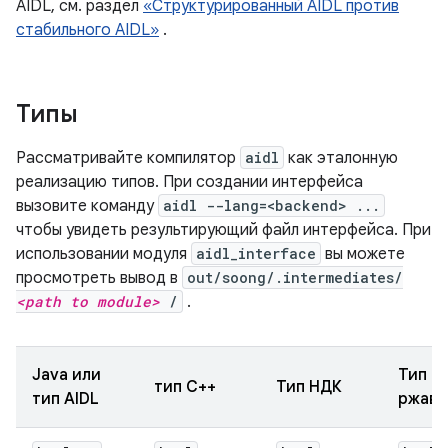
AIDL, см. раздел
«Структурированный AIDL против
стабильного AIDL»
.
Типы
Рассматривайте компилятор
aidl
как эталонную
реализацию типов. При создании интерфейса
вызовите команду
aidl --lang=<backend> ...
чтобы увидеть результирующий файл интерфейса. При
использовании модуля
aidl_interface
вы можете
просмотреть вывод в
out/soong/.intermediates/
<path to module>
/
.
Java или
Тип
тип C++
Тип НДК
тип AIDL
ржавч