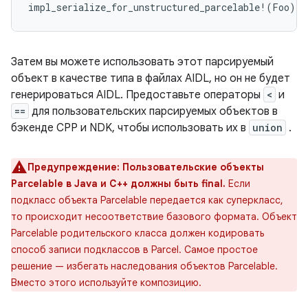
impl_serialize_for_unstructured_parcelable
!
(
Foo
);
Затем вы можете использовать этот парсируемый
объект в качестве типа в файлах AIDL, но он не будет
генерироваться AIDL. Предоставьте операторы
<
и
==
для пользовательских парсируемых объектов в
бэкенде CPP и NDK, чтобы использовать их в
union
.
Предупреждение:
Пользовательские объекты
Parcelable в Java и C++ должны быть final.
Если
подкласс объекта Parcelable передается как суперкласс,
то происходит несоответствие базового формата. Объект
Parcelable родительского класса должен кодировать
способ записи подклассов в Parcel. Самое простое
решение — избегать наследования объектов Parcelable.
Вместо этого используйте композицию.