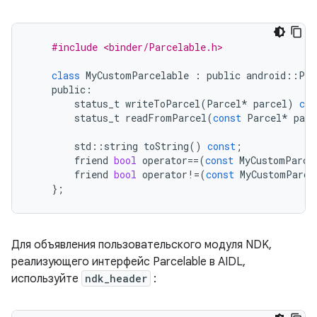
#include <binder/Parcelable.h>
class
MyCustomParcelable
:
public
android
::
Par
public
:
status_t
writeToParcel
(
Parcel
*
parcel
)
con
status_t
readFromParcel
(
const
Parcel
*
parc
std
::
string
toString
()
const
;
friend
bool
operator
==
(
const
MyCustomParce
friend
bool
operator
!=
(
const
MyCustomParce
};
Для объявления пользовательского модуля NDK,
реализующего интерфейс Parcelable в AIDL,
используйте
ndk_header
: