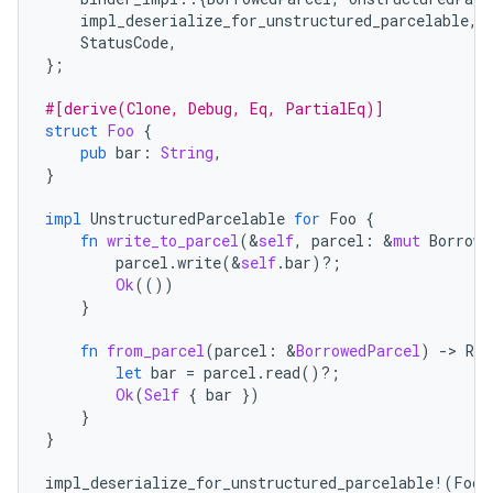
impl_deserialize_for_unstructured_parcelable
,
StatusCode
,
};
#[derive(Clone, Debug, Eq, PartialEq)]
struct
Foo
{
pub
bar
:
String
,
}
impl
UnstructuredParcelable
for
Foo
{
fn
write_to_parcel
(
&
self
,
parcel
:
&
mut
Borrowe
parcel
.
write
(
&
self
.
bar
)
?
;
Ok
(())
}
fn
from_parcel
(
parcel
:
&
BorrowedParcel
)
-
>
Res
let
bar
=
parcel
.
read
()
?
;
Ok
(
Self
{
bar
})
}
}
impl_deserialize_for_unstructured_parcelable
!
(
Foo
)