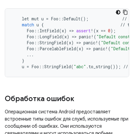
let
mut
u
=
Foo
::
Default
();
//
de
match
u
{
//
ta
Foo
::
IntField
(
x
)
=
>
assert
!
(
x
==
0
);
Foo
::
LongField
(
x
)
=
>
panic
!
(
"Default constr
Foo
::
StringField
(
x
)
=
>
panic
!
(
"Default cons
Foo
::
ParcelableField
(
x
)
=
>
panic
!
(
"Default 
...
}
u
=
Foo
::
StringField
(
"abc"
.
to_string
());
//
s
Обработка ошибок
Операционная система Android предоставляет
встроенные типы ошибок для служб, используемые при
сообщении об ошибках. Они используются
связывателями и могут использоваться любыми