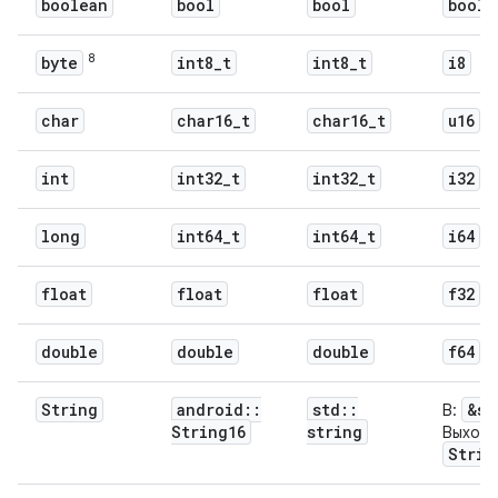
boolean
bool
bool
bool
8
byte
int8
_
t
int8
_
t
i8
char
char16
_
t
char16
_
t
u16
int
int32
_
t
int32
_
t
i32
long
int64
_
t
int64
_
t
i64
float
float
float
f32
double
double
double
f64
String
android
::
std
::
&st
В:
String16
string
Выход:
Strin