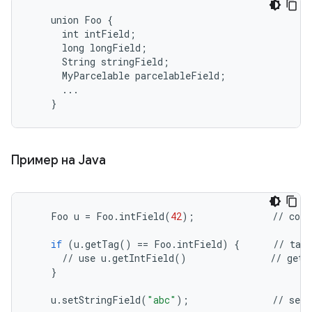
    union Foo {

      int intField;

      long longField;

      String stringField;

      MyParcelable parcelableField;

      ...

Пример на Java
Foo
u
=
Foo
.
intField
(
42
);
//
cons
if
(
u
.
getTag
()
==
Foo
.
intField
)
{
//
tag
//
use
u
.
getIntField
()
//
gett
}
u
.
setStringField
(
"abc"
);
//
sett