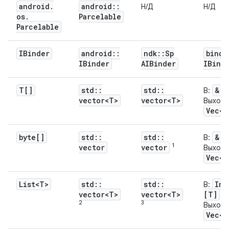
android
.
android
::
Н/Д
Н/Д
os
.
Parcelable
Parcelable
IBinder
android
::
ndk
::
Sp
binde
IBinder
AIBinder
IBind
T[]
std
::
std
::
&[T
В:
vector<T>
vector<T>
Выход:
Vec<T
byte[]
std
::
std
::
&[u
В:
1
vector
vector
Выход:
Vec<u
List<T>
std
::
std
::
In:
В:
4
vector<T>
vector<T>
[T]
2
3
Выход:
Vec<T