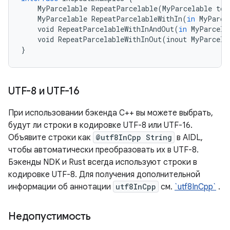
MyParcelable
RepeatParcelable
(
MyParcelable
tok
MyParcelable
RepeatParcelableWithIn
(
in
MyParce
void
RepeatParcelableWithInAndOut
(
in
MyParcela
void
RepeatParcelableWithInOut
(
inout
MyParcela
}
UTF-8 и UTF-16
При использовании бэкенда C++ вы можете выбрать,
будут ли строки в кодировке UTF-8 или UTF-16.
Объявите строки как
@utf8InCpp String
в AIDL,
чтобы автоматически преобразовать их в UTF-8.
Бэкенды NDK и Rust всегда используют строки в
кодировке UTF-8. Для получения дополнительной
информации об аннотации
utf8InCpp
см.
`utf8InCpp`
.
Недопустимость