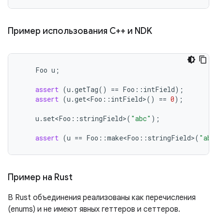
Пример использования C++ и NDK
Foo
u
;
assert
(
u
.
getTag
()
==
Foo
::
intField
);
assert
(
u
.
get<Foo
::
intField
>
()
==
0
);
u
.
set<Foo
::
stringField
>
(
"abc"
);
assert
(
u
==
Foo
::
make<Foo
::
stringField
>
(
"abc
Пример на Rust
В Rust объединения реализованы как перечисления
(enums) и не имеют явных геттеров и сеттеров.