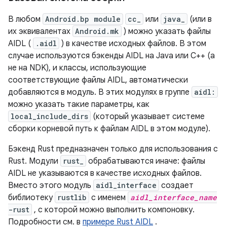
В любом
Android.bp module
cc_
или
java_
(или в
их эквивалентах
Android.mk
) можно указать файлы
AIDL (
.aidl
) в качестве исходных файлов. В этом
случае используются бэкенды AIDL на Java или C++ (а
не на NDK), и классы, использующие
соответствующие файлы AIDL, автоматически
добавляются в модуль. В этих модулях в группе
aidl:
можно указать такие параметры, как
local_include_dirs
(который указывает системе
сборки корневой путь к файлам AIDL в этом модуле).
Бэкенд Rust предназначен только для использования с
Rust. Модули
rust_
обрабатываются иначе: файлы
AIDL не указываются в качестве исходных файлов.
Вместо этого модуль
aidl_interface
создает
библиотеку
rustlib
с именем
aidl_interface_name
-rust
, с которой можно выполнить компоновку.
Подробности см. в
примере Rust AIDL
.