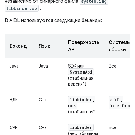
независимо от бинарного файла
system.img
libbinder.so
.
В AIDL используются следующие бэкэнды:
Поверхность
Системы
Бэкенд
Язык
API
сборки
Java
Java
SDK или
Все
System
Api
(стабильная
версия*)
libbinder
_
aidl
_
НДК
C++
ndk
interface
(стабильная*)
libbinder
CPP
C++
Все
(нестабильная