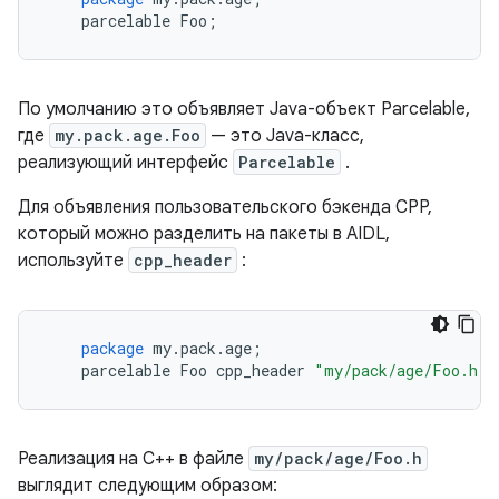
parcelable
Foo
;
По умолчанию это объявляет Java-объект Parcelable,
где
my.pack.age.Foo
— это Java-класс,
реализующий интерфейс
Parcelable
.
Для объявления пользовательского бэкенда CPP,
который можно разделить на пакеты в AIDL,
используйте
cpp_header
:
package
my
.
pack
.
age
;
parcelable
Foo
cpp_header
"my/pack/age/Foo.h"
;
Реализация на C++ в файле
my/pack/age/Foo.h
выглядит следующим образом: