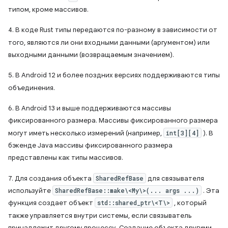
типом, кроме массивов.
4. В коде Rust типы передаются по-разному в зависимости от
того, являются ли они входными данными (аргументом) или
выходными данными (возвращаемым значением).
5. В Android 12 и более поздних версиях поддерживаются типы
объединения.
6. В Android 13 и выше поддерживаются массивы
фиксированного размера. Массивы фиксированного размера
могут иметь несколько измерений (например,
int[3][4]
). В
бэкенде Java массивы фиксированного размера
представлены как типы массивов.
7. Для создания объекта
SharedRefBase
для связывателя
используйте
SharedRefBase::make\<My\>(... args ...)
. Эта
функция создает объект
std::shared_ptr\<T\>
, который
также управляется внутри системы, если связыватель
принадлежит другому процессу. Создание объекта другими