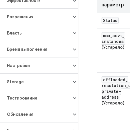
Эффективность
параметр
Разрешения
Status
Власть
max
_
advt
_
instances
(Устарело)
Время выполнения
Настройки
offloaded
_
Storage
resolution
_
private-
address
Тестирование
(Устарело)
Обновления