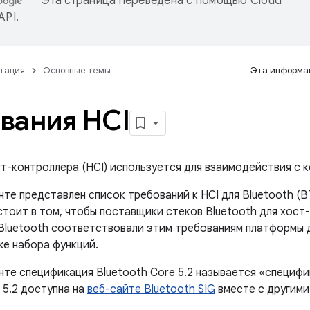
Эта страница переведена с помощью
Cloud
 API
.
тация
Основные темы
Эта информац
вания HCI
т-контроллера (HCI) используется для взаимодействия с к
те представлен список требований к HCI для Bluetooth (BT
остоит в том, чтобы поставщики стеков Bluetooth для хос
Bluetooth соответствовали этим требованиям платформы 
же набора функций.
нте спецификация Bluetooth Core 5.2 называется «специф
 5.2 доступна на
веб-сайте Bluetooth SIG
вместе с другими