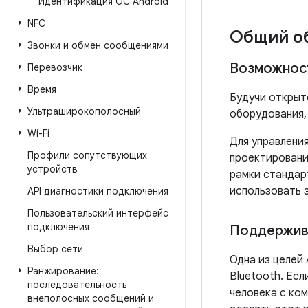
Идентификация ОС Android
NFC
Общий об
Звонки и обмен сообщениями
Возможност
Перевозчик
Время
Будучи открыт
Ультраширокополосный
оборудования,
Wi-Fi
Для управлени
Профили сопутствующих
проектировани
устройств
рамки стандар
использовать 
API диагностики подключения
Пользовательский интерфейс
подключения
Поддержива
Выбор сети
Одна из целей
Ранжирование:
Bluetooth. Ес
последовательность
человека с ко
внеполосных сообщений и