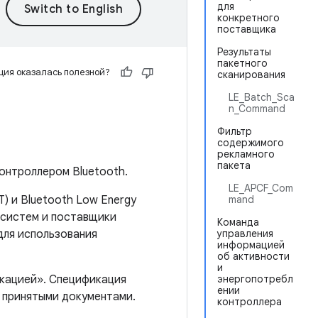
для
конкретного
поставщика
Результаты
пакетного
ия оказалась полезной?
сканирования
LE_Batch_Sca
n_Command
Фильтр
содержимого
рекламного
пакета
онтроллером Bluetooth.
LE_APCF_Com
) и Bluetooth Low Energy
mand
т-систем и поставщики
Команда
для использования
управления
информацией
об активности
и
икацией». Спецификация
энергопотребл
ении
 принятыми документами.
контроллера