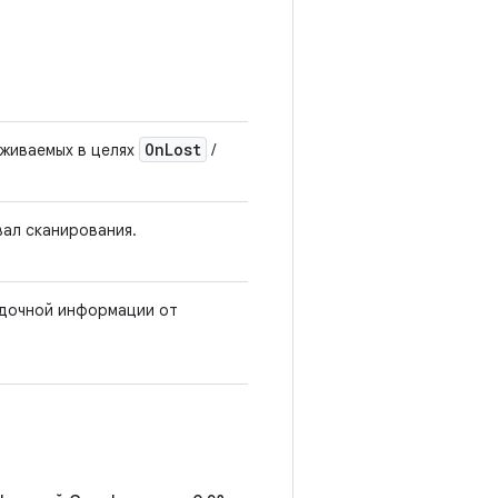
On
Lost
живаемых в целях
/
ал сканирования.
адочной информации от