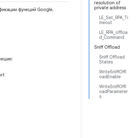
resolution of
private address
фикации функций Google.
LE_Set_RPA_Ti
meout
LE_RPA_offloa
d_Command
Sniff Offload
Sniff Offload
нкции:
States
WriteSniffOffl
ort
oadEnable
WriteSniffOffl
oadParameter
s