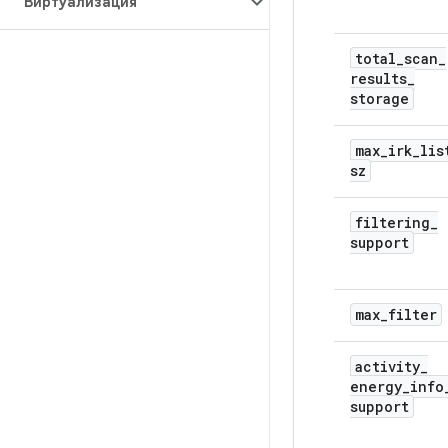
Виртуализация
total
_
scan
_
results
_
storage
max
_
irk
_
lis
sz
filtering
_
support
max
_
filter
activity
_
energy
_
info
support