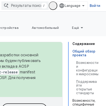
/
Войти
устройства
Автомобильный
Ещё
Содержание
Общий обзор
 разработки основной
проекта
 мы будем публиковать
Возможности
я вклада в AOSP
и
конфигураци
t-release
manifest
я микросхемы
OSP. Для получения
Поддержива
йте
открытые
стандарты
Возможности,
специфичные