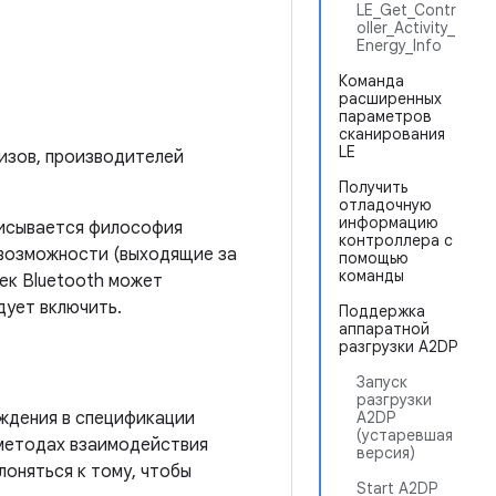
LE_Get_Contr
oller_Activity_
Energy_Info
Команда
расширенных
параметров
сканирования
LE
изов, производителей
Получить
отладочную
информацию
писывается философия
контроллера с
 возможности (выходящие за
помощью
команды
тек Bluetooth может
дует включить.
Поддержка
аппаратной
разгрузки A2DP
Запуск
разгрузки
рждения в спецификации
A2DP
(устаревшая
 методах взаимодействия
версия)
лоняться к тому, чтобы
Start A2DP