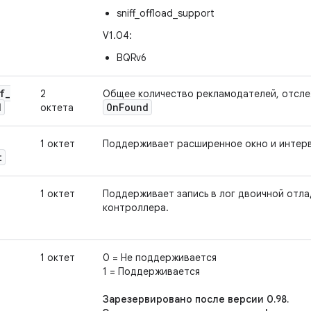
sniff_offload_support
V1.04:
BQRv6
f
_
2
Общее количество рекламодателей, отсле
d
On
Found
октета
1 октет
Поддерживает расширенное окно и интерв
t
1 октет
Поддерживает запись в лог двоичной отл
контроллера.
1 октет
0 = Не поддерживается
1 = Поддерживается
Зарезервировано после версии 0.98.