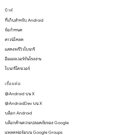
บิวด์
ที่เก็บสำหรับ Android
ข้อกำหนด
ดาวน์โหลด
แสดงพรีวิวไบนารี
อิมเมจเวอร์ชันโรงงาน
ไบนารีไดรเวอร์
เชื่อมต่อ
@Android บน X
@AndroidDev บน X
บล็อก Android
บล็อกด้านความปลอดภัยของ Google
แพลตฟอร์มบน Google Groups