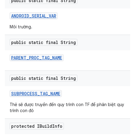
public static final String
ANDROID
_
SERIAL
_
VAR
Môi trường.
public static final String
PARENT
_
PROC
_
TAG
_
NAME
public static final String
SUBPROCESS
_
TAG
_
NAME
Thẻ sẽ được truyền đến quy trình con TF để phân biệt quy
trình con đó
protected IBuild
Info