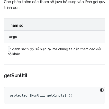
Cho phép thêm các tham số java bổ sung vào lệnh gọi quy
trình con.
Tham số
args
: danh sách đối số hiện tại mà chúng ta cần thêm các đối
số khác.
get
Run
Util
protected IRunUtil getRunUtil ()