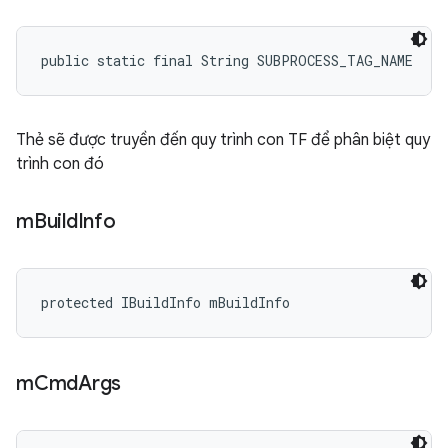
public static final String SUBPROCESS_TAG_NAME
Thẻ sẽ được truyền đến quy trình con TF để phân biệt quy
trình con đó
m
Build
Info
protected IBuildInfo mBuildInfo
m
Cmd
Args