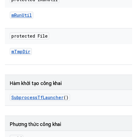
m
Run
Util
protected File
m
Tmp
Dir
Hàm khởi tạo công khai
Subprocess
Tf
Launcher
()
Phương thức công khai