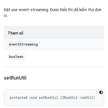
Đặt use-event-streaming. Được hiển thị để kiểm thử đơn
vị.
Tham số
event
Streaming
boolean
set
Run
Util
protected void setRunUtil (IRunUtil runUtil)