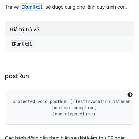
Trả về
IRunUtil
sẽ được dùng cho lệnh quy trình con.
Giá trị trả về
IRun
Util
post
Run
protected void postRun (ITestInvocationListener lis
                boolean exception, 

                long elapsedTime)
Các hành động cần thực hiện sau khi kiểm thử TF hoàn