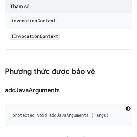
Tham số
invocation
Context
IInvocation
Context
Phương thức được bảo vệ
add
Java
Arguments
protected void addJavaArguments (
 args)