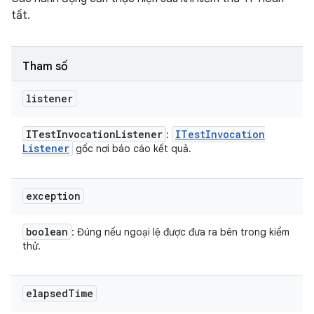
tất.
Tham số
listener
ITest
Invocation
Listener
ITest
Invocation
:
Listener
gốc nơi báo cáo kết quả.
exception
boolean
: Đúng nếu ngoại lệ được đưa ra bên trong kiểm
thử.
elapsed
Time