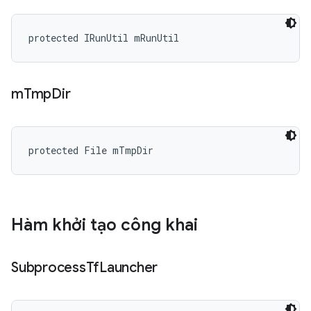
protected IRunUtil mRunUtil
m
Tmp
Dir
protected File mTmpDir
Hàm khởi tạo công khai
Subprocess
Tf
Launcher