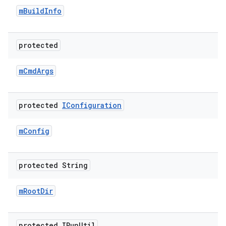
m
Build
Info
protected
m
Cmd
Args
protected
IConfiguration
m
Config
protected String
m
Root
Dir
protected IRun
Util