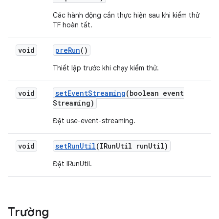
Các hành động cần thực hiện sau khi kiểm thử
TF hoàn tất.
void
pre
Run
()
Thiết lập trước khi chạy kiểm thử.
void
set
Event
Streaming
(boolean event
Streaming)
Đặt use-event-streaming.
void
set
Run
Util
(IRun
Util run
Util)
Đặt IRunUtil.
Trường