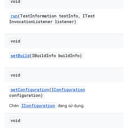
void
run
(Test
Information test
Info
,
ITest
Invocation
Listener listener)
void
set
Build
(IBuild
Info build
Info)
void
set
Configuration
(
IConfiguration
configuration)
IConfiguration
Chèn
đang sử dụng.
void