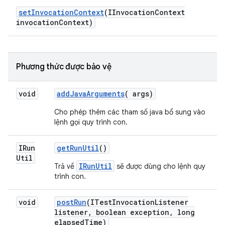
set
Invocation
Context
(IInvocation
Context
invocation
Context)
Phương thức được bảo vệ
void
add
Java
Arguments
(
args)
Cho phép thêm các tham số java bổ sung vào
lệnh gọi quy trình con.
IRun
get
Run
Util
()
Util
IRunUtil
Trả về
sẽ được dùng cho lệnh quy
trình con.
void
post
Run
(ITest
Invocation
Listener
listener
,
boolean exception
,
long
elapsed
Time)