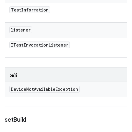
Test
Information
listener
ITest
Invocation
Listener
Gửi
Device
Not
Available
Exception
set
Build