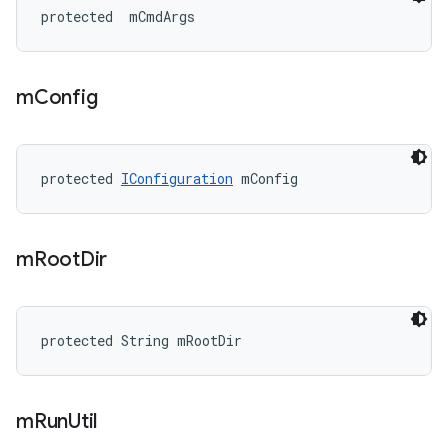
protected 
 mCmdArgs
m
Config
protected 
IConfiguration
 mConfig
m
Root
Dir
protected String mRootDir
m
Run
Util