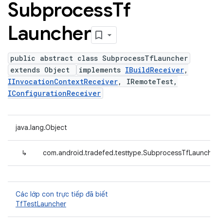
Subprocess
Tf
Launcher
public abstract class SubprocessTfLauncher
extends Object
implements
IBuildReceiver
,
IInvocationContextReceiver
, IRemoteTest,
IConfigurationReceiver
java.lang.Object
↳
com.android.tradefed.testtype.SubprocessTfLauncher
Các lớp con trực tiếp đã biết
TfTestLauncher