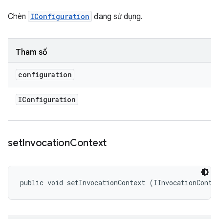
Chèn
IConfiguration
đang sử dụng.
Tham số
configuration
IConfiguration
set
Invocation
Context
public void setInvocationContext (IInvocationConte