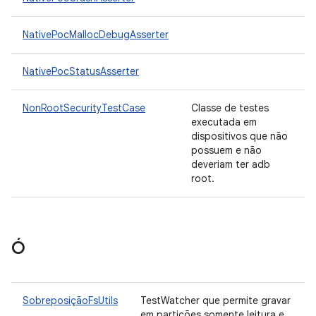
NativePocMallocDebugAsserter
NativePocStatusAsserter
NonRootSecurityTestCase
Classe de testes
executada em
dispositivos que não
possuem e não
deveriam ter adb
root.
Ó
SobreposiçãoFsUtils
TestWatcher que permite gravar
em partições somente leitura e