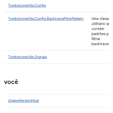
TombstoneUtils.Config
TombstoneUtils.Config.BacktraceFilterPattern
Uma classe 
utilitário que
contém
padrões par
filtrar
backtraces.
TombstoneUtils.Signals
você
UnameVersionHost