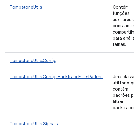
TombstoneUtils
Contém
funções
auxiliares e
constantes
compartilha
para análise
falhas.
TombstoneUtils.Config
TombstoneUtils.Config.BacktraceFilterPattern
Uma classe 
utilitário que
contém
padrões par
filtrar
backtraces.
TombstoneUtils.Signals