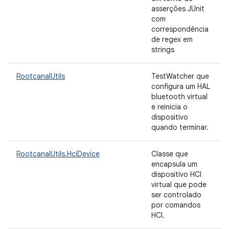
asserções JUnit
com
correspondência
de regex em
strings
RootcanalUtils
TestWatcher que
configura um HAL
bluetooth virtual
e reinicia o
dispositivo
quando terminar.
RootcanalUtils.HciDevice
Classe que
encapsula um
dispositivo HCI
virtual que pode
ser controlado
por comandos
HCI.