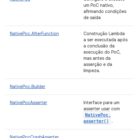
um PoC nativo,
afirmando condições
de saída
NativePoc.AfterFunction
Construção Lambda
a ser executada após
a conclusão da
execução do PoC,
mas antes da
asserção e da
limpeza.
NativePoc.Builder
NativePocAsserter
Interface para um
asserter usar com
Native
Poc
.
asserter(
)
.
NativePocCrashAsserter