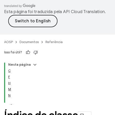
Esta página foi traduzida pela
API Cloud Translation
.
AOSP
Documentos
Referência
Isso foi útil?
Nesta página
C
F
H
M
N