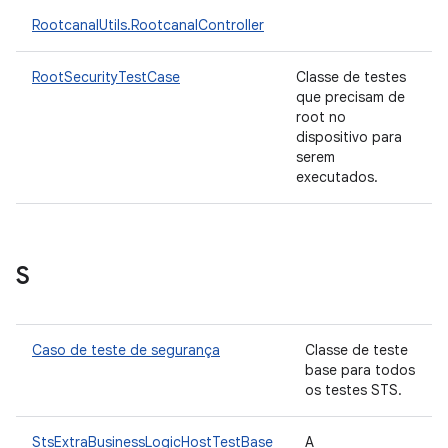
RootcanalUtils.RootcanalController
RootSecurityTestCase
Classe de testes
que precisam de
root no
dispositivo para
serem
executados.
S
Caso de teste de segurança
Classe de teste
base para todos
os testes STS.
StsExtraBusinessLogicHostTestBase
A