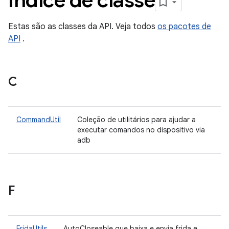
Índice de classe
Estas são as classes da API. Veja todos
os pacotes de
API
.
C
CommandUtil
Coleção de utilitários para ajudar a
executar comandos no dispositivo via
adb
F
FridaUtils
AutoCloseable que baixa e envia frida e