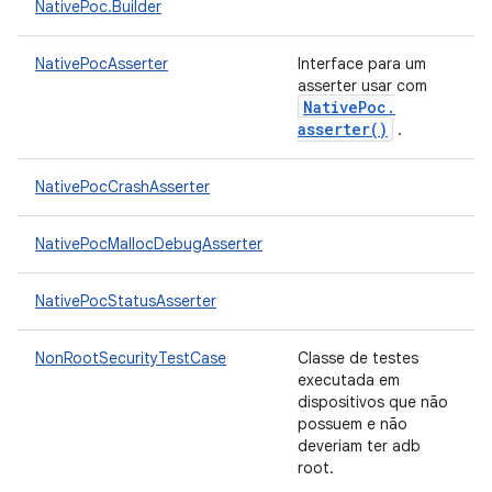
NativePoc.Builder
NativePocAsserter
Interface para um
asserter usar com
Native
Poc
.
asserter(
)
.
NativePocCrashAsserter
NativePocMallocDebugAsserter
NativePocStatusAsserter
NonRootSecurityTestCase
Classe de testes
executada em
dispositivos que não
possuem e não
deveriam ter adb
root.