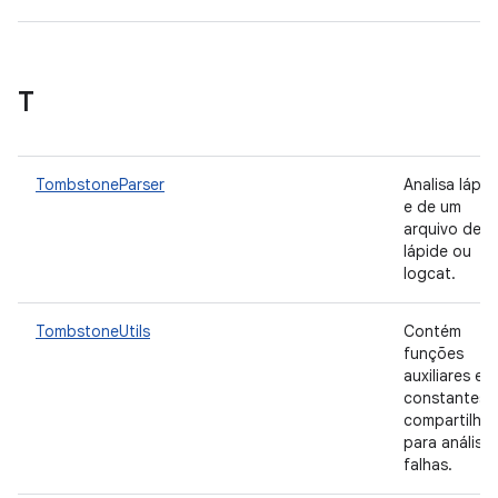
T
TombstoneParser
Analisa lápid
e de um
arquivo de
lápide ou
logcat.
TombstoneUtils
Contém
funções
auxiliares e
constantes
compartilha
para análise
falhas.