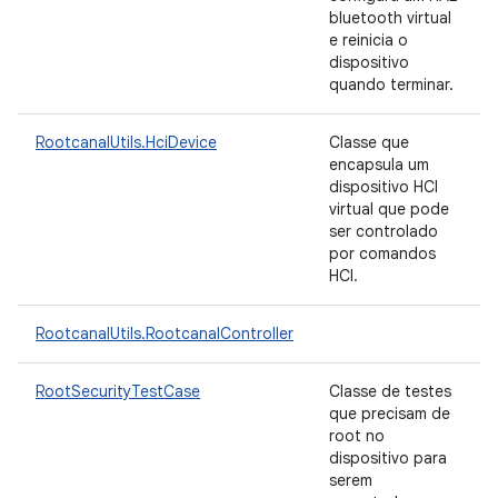
bluetooth virtual
e reinicia o
dispositivo
quando terminar.
RootcanalUtils.HciDevice
Classe que
encapsula um
dispositivo HCI
virtual que pode
ser controlado
por comandos
HCI.
RootcanalUtils.RootcanalController
RootSecurityTestCase
Classe de testes
que precisam de
root no
dispositivo para
serem