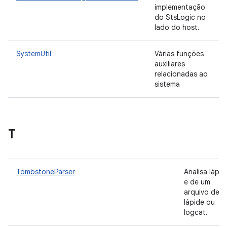
implementação
do StsLogic no
lado do host.
SystemUtil
Várias funções
auxiliares
relacionadas ao
sistema
T
TombstoneParser
Analisa lápid
e de um
arquivo de
lápide ou
logcat.