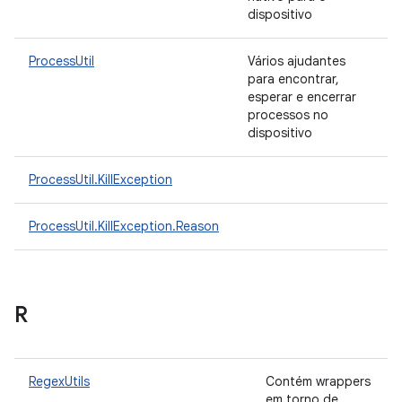
dispositivo
ProcessUtil
Vários ajudantes
para encontrar,
esperar e encerrar
processos no
dispositivo
ProcessUtil.KillException
ProcessUtil.KillException.Reason
R
RegexUtils
Contém wrappers
em torno de