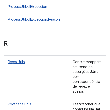
ProcessUtil.KillException
ProcessUtil.KillException.Reason
R
RegexUtils
Contém wrappers
em torno de
asserções JUnit
com
correspondência
de regex em
strings
RootcanalUtils
TestWatcher que
configura um HAL