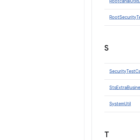
RootcanalUtils
RootSecurityT
S
SecurityTestC
StsExtraBusin
SystemUtil
T