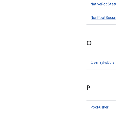
NativePocStat
NonRootSecur
O
OverlayFsUtils
P
PocPusher