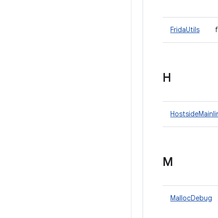
FridaUtils
H
HostsideMainl
M
MallocDebug