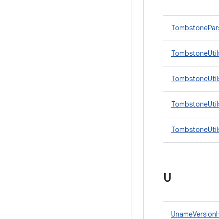
TombstonePar
TombstoneUtil
TombstoneUtil
TombstoneUtils
TombstoneUtils
U
UnameVersion