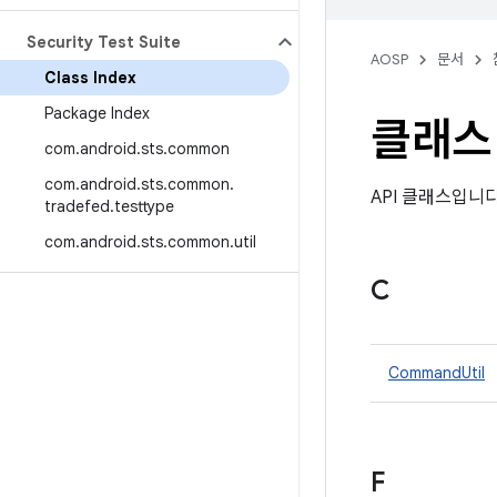
Security Test Suite
AOSP
문서
Class Index
Package Index
클래스
com
.
android
.
sts
.
common
com
.
android
.
sts
.
common
.
API 클래스입니
tradefed
.
testtype
com
.
android
.
sts
.
common
.
util
C
CommandUtil
F