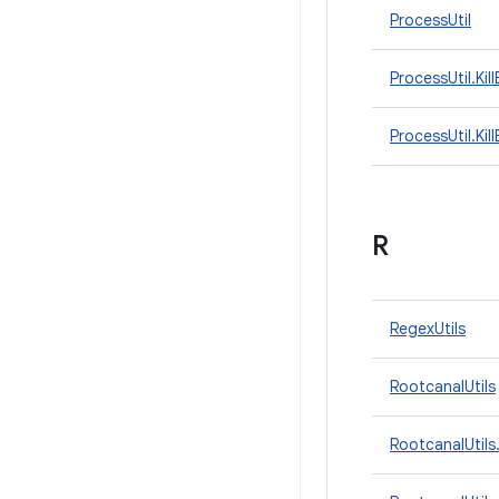
ProcessUtil
ProcessUtil.Kil
ProcessUtil.Ki
R
RegexUtils
RootcanalUtils
RootcanalUtils