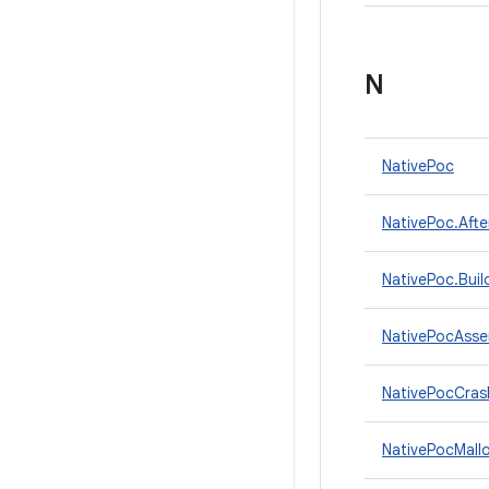
N
NativePoc
NativePoc.Afte
NativePoc.Buil
NativePocAsse
NativePocCras
NativePocMall