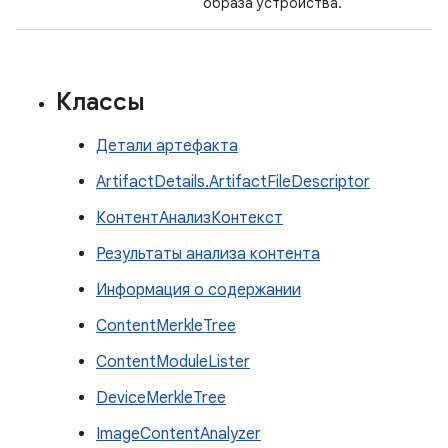
образа устройства.
Классы
Детали артефакта
ArtifactDetails.ArtifactFileDescriptor
КонтентАнализКонтекст
Результаты анализа контента
Информация о содержании
ContentMerkleTree
ContentModuleLister
DeviceMerkleTree
ImageContentAnalyzer