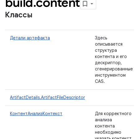
build
.
content
Классы
Детали артефакта
Здесь
описывается
структура
контента и его
дескриптор,
сгенерированные
инструментом
CAS.
ArtifactDetails.ArtifactFileDescriptor
КонтентАнализКонтекст
Для корректного
анализа
контента
необходимо
указать контекст,