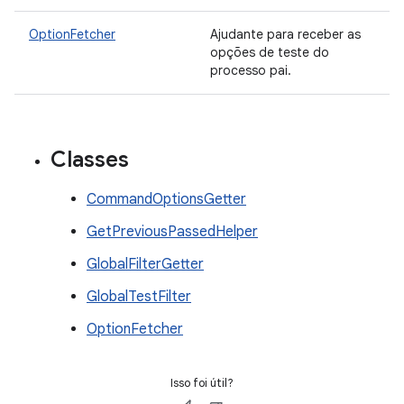
OptionFetcher
Ajudante para receber as
opções de teste do
processo pai.
Classes
CommandOptionsGetter
GetPreviousPassedHelper
GlobalFilterGetter
GlobalTestFilter
OptionFetcher
Isso foi útil?