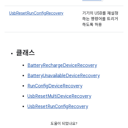
UsbResetRunConfigRecovery
기기의 USB를 재설정
하는 명령어를 트리거
하도록 허용
클래스
BatteryRechargeDeviceRecovery
BatteryUnavailableDeviceRecovery
RunConfigDeviceRecovery
UsbResetMultiDeviceRecovery
UsbResetRunConfigRecovery
도움이 되었나요?