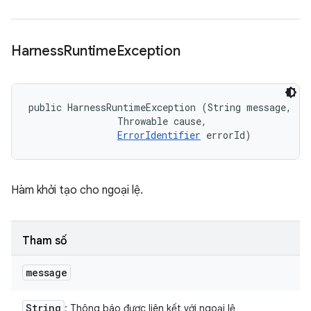
Harness
Runtime
Exception
public HarnessRuntimeException (String message, 

                Throwable cause, 

ErrorIdentifier
 errorId)
Hàm khởi tạo cho ngoại lệ.
Tham số
message
String
: Thông báo được liên kết với ngoại lệ