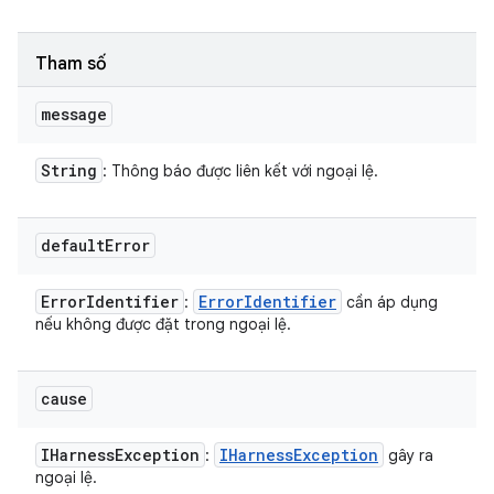
Tham số
message
String
: Thông báo được liên kết với ngoại lệ.
default
Error
Error
Identifier
Error
Identifier
:
cần áp dụng
nếu không được đặt trong ngoại lệ.
cause
IHarness
Exception
IHarness
Exception
:
gây ra
ngoại lệ.