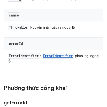
cause
Throwable
: Nguyên nhân gây ra ngoại lệ
error
Id
Error
Identifier
Error
Identifier
:
phân loại ngoại
lệ.
Phương thức công khai
get
Error
Id