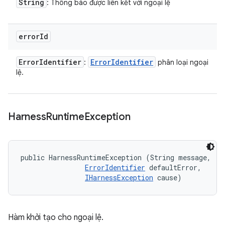
String
: Thông báo được liên kết với ngoại lệ
error
Id
Error
Identifier
Error
Identifier
:
phân loại ngoại
lệ.
Harness
Runtime
Exception
public HarnessRuntimeException (String message, 

ErrorIdentifier
 defaultError, 

IHarnessException
 cause)
Hàm khởi tạo cho ngoại lệ.