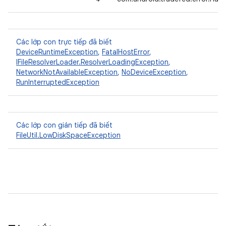
Các lớp con trực tiếp đã biết
DeviceRuntimeException
,
FatalHostError
,
IFileResolverLoader.ResolverLoadingException
,
NetworkNotAvailableException
,
NoDeviceException
,
RunInterruptedException
Các lớp con gián tiếp đã biết
FileUtil.LowDiskSpaceException