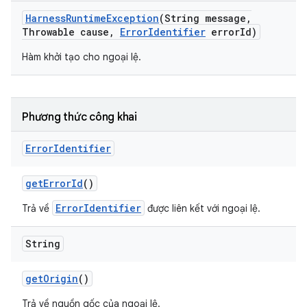
Harness
Runtime
Exception
(String message
,
Throwable cause
,
Error
Identifier
error
Id)
Hàm khởi tạo cho ngoại lệ.
Phương thức công khai
Error
Identifier
get
Error
Id
()
ErrorIdentifier
Trả về
được liên kết với ngoại lệ.
String
get
Origin
()
Trả về nguồn gốc của ngoại lệ.