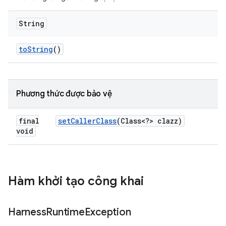
String
to
String
()
Phương thức được bảo vệ
final
set
Caller
Class
(Class<?> clazz)
void
Hàm khởi tạo công khai
Harness
Runtime
Exception