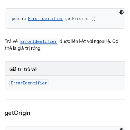
public 
ErrorIdentifier
 getErrorId ()
Trả về
ErrorIdentifier
được liên kết với ngoại lệ. Có
thể là giá trị rỗng.
Giá trị trả về
Error
Identifier
get
Origin