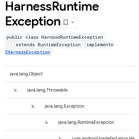
Harness
Runtime
Exception
public class HarnessRuntimeException
extends RuntimeException
implements
IHarnessException
java.lang.Object
↳
java.lang.Throwable
↳
java.lang.Exception
↳
java.lang.RuntimeException
↳
com.android.tradefed.error.Har