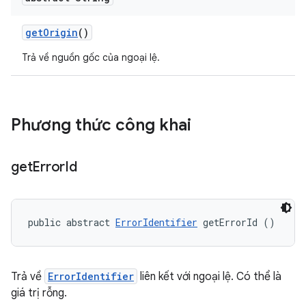
get
Origin
()
Trả về nguồn gốc của ngoại lệ.
Phương thức công khai
get
Error
Id
public abstract 
ErrorIdentifier
 getErrorId ()
Trả về
ErrorIdentifier
liên kết với ngoại lệ. Có thể là
giá trị rỗng.