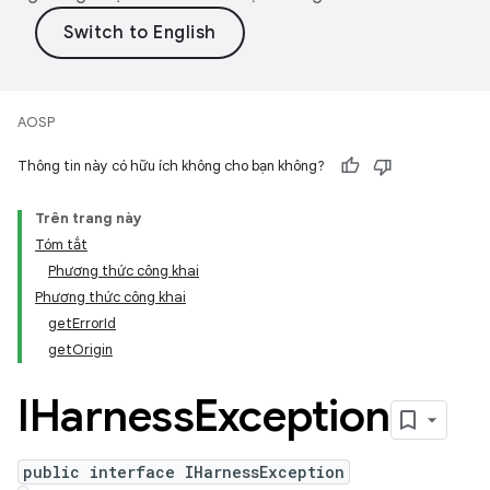
AOSP
Thông tin này có hữu ích không cho bạn không?
Trên trang này
Tóm tắt
Phương thức công khai
Phương thức công khai
getErrorId
getOrigin
IHarness
Exception
public interface IHarnessException