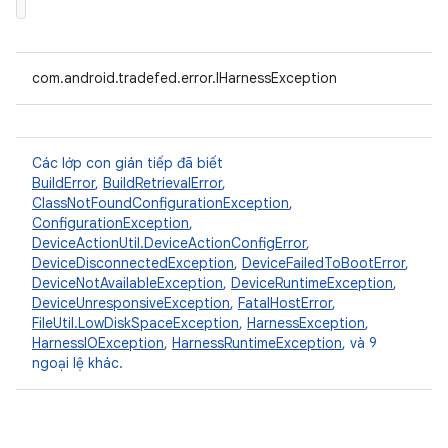
com.android.tradefed.error.IHarnessException
Các lớp con gián tiếp đã biết
BuildError
,
BuildRetrievalError
,
ClassNotFoundConfigurationException
,
ConfigurationException
,
DeviceActionUtil.DeviceActionConfigError
,
DeviceDisconnectedException
,
DeviceFailedToBootError
,
DeviceNotAvailableException
,
DeviceRuntimeException
,
DeviceUnresponsiveException
,
FatalHostError
,
FileUtil.LowDiskSpaceException
,
HarnessException
,
HarnessIOException
,
HarnessRuntimeException
, và 9
ngoại lệ khác.