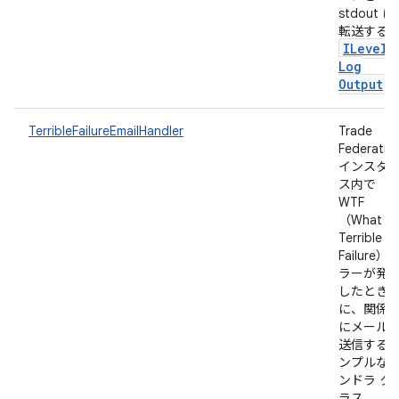
stdout に
転送する
ILevele
Log
Output
TerribleFailureEmailHandler
Trade
Federatio
インスタ
ス内で
WTF
（What a
Terrible
Failure）
ラーが発
したとき
に、関係
にメール
送信する
ンプルな
ンドラ ク
ラス。