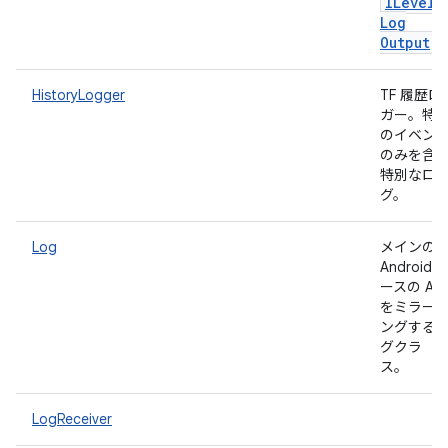
ILevele
Log
Output
HistoryLogger
TF 履歴ロ
ガー。特
のイベン
のみを含
特別なロ
グ。
Log
メインの
Android 
ースの API
をミラー
ングする
グクラ
ス。
LogReceiver