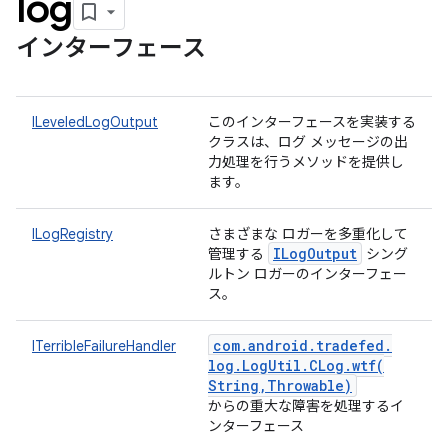
log
インターフェース
ILeveledLogOutput
このインターフェースを実装する
クラスは、ログ メッセージの出
力処理を行うメソッドを提供し
ます。
ILogRegistry
さまざまな ロガーを多重化して
ILog
Output
管理する
シング
ルトン ロガーのインターフェー
ス。
com
.
android
.
tradefed
.
ITerribleFailureHandler
log
.
Log
Util
.
CLog
.
wtf(
String
,
Throwable)
からの重大な障害を処理するイ
ンターフェース