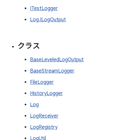
ITestLogger
Log.ILogOutput
クラス
BaseLeveledLogOutput
BaseStreamLogger
FileLogger
HistoryLogger
Log
LogReceiver
LogRegistry
LogUtil