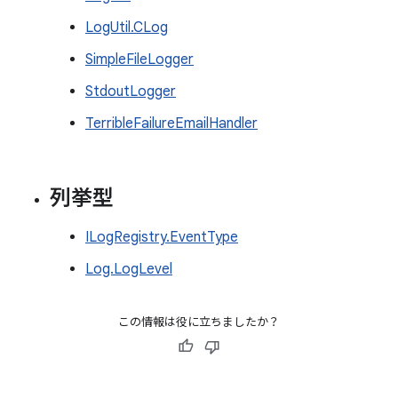
LogUtil.CLog
SimpleFileLogger
StdoutLogger
TerribleFailureEmailHandler
列挙型
ILogRegistry.EventType
Log.LogLevel
この情報は役に立ちましたか？