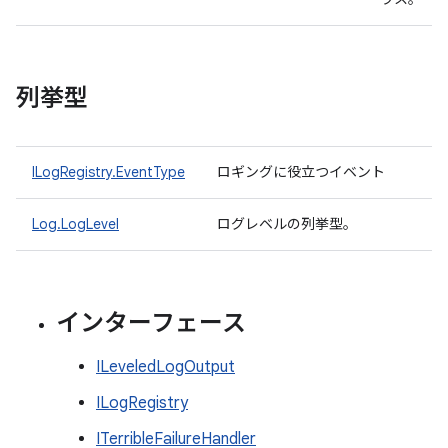
列挙型
ILogRegistry.EventType
ロギングに役立つイベント
Log.LogLevel
ログレベルの列挙型。
インターフェース
ILeveledLogOutput
ILogRegistry
ITerribleFailureHandler