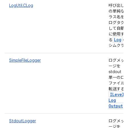
LogUtil.CLog
呼び出し
の単純な
ラス名を
ログタグ
して自動
に使用す
Log
る
の
シムクラ
SimpleFileLogger
ログメッ
ージを
stdout と
単一のロ
ファイル
転送する
ILevele
Log
Output
StdoutLogger
ログメッ
ージを