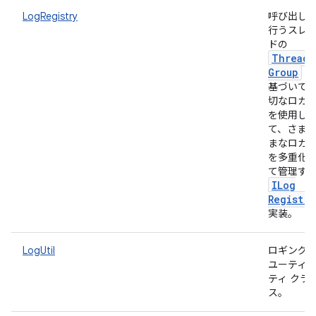
LogRegistry
呼び出し
行うスレ
ドの
Thread
Group
に
基づいて
切なロガ
を使用し
て、さま
まなロガ
を多重化
て管理す
ILog
Registry
実装。
LogUtil
ロギング
ユーティ
ティ クラ
ス。