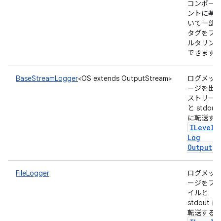
コンポー
ントに基
いて一部
タグをフ
ルタリン
できます
BaseStreamLogger
<OS extends OutputStream>
ログメッ
ージを出
ストリー
と stdout
に転送す
ILevele
Log
Output
FileLogger
ログメッ
ージをフ
イルと
stdout に
転送する