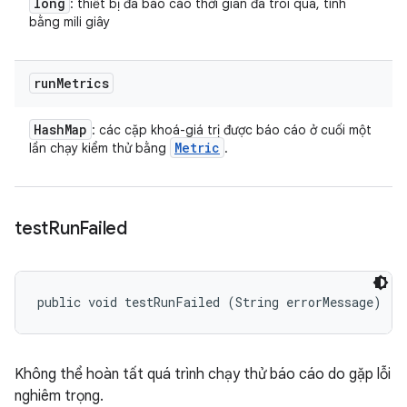
long
: thiết bị đã báo cáo thời gian đã trôi qua, tính
bằng mili giây
run
Metrics
Hash
Map
: các cặp khoá-giá trị được báo cáo ở cuối một
Metric
lần chạy kiểm thử bằng
.
test
Run
Failed
public void testRunFailed (String errorMessage)
Không thể hoàn tất quá trình chạy thử báo cáo do gặp lỗi
nghiêm trọng.