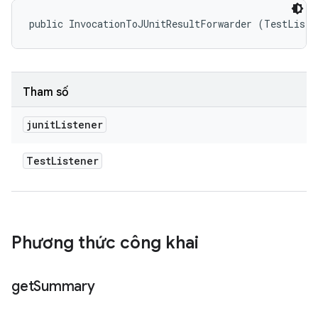
public InvocationToJUnitResultForwarder (TestListe
Tham số
junit
Listener
Test
Listener
Phương thức công khai
get
Summary