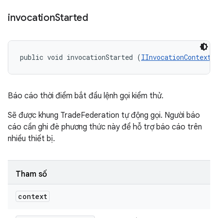
invocation
Started
public void invocationStarted (
IInvocationContext
 
Báo cáo thời điểm bắt đầu lệnh gọi kiểm thử.
Sẽ được khung TradeFederation tự động gọi. Người báo
cáo cần ghi đè phương thức này để hỗ trợ báo cáo trên
nhiều thiết bị.
Tham số
context