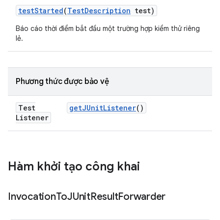
test
Started
(
Test
Description
test)
Báo cáo thời điểm bắt đầu một trường hợp kiểm thử riêng
lẻ.
Phương thức được bảo vệ
Test
get
JUnit
Listener
()
Listener
Hàm khởi tạo công khai
Invocation
To
JUnit
Result
Forwarder