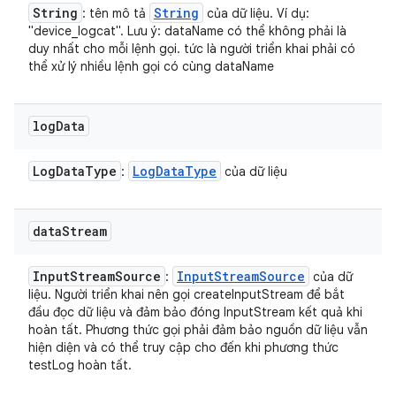
String
String
: tên mô tả
của dữ liệu. Ví dụ:
"device_logcat". Lưu ý: dataName có thể không phải là
duy nhất cho mỗi lệnh gọi. tức là người triển khai phải có
thể xử lý nhiều lệnh gọi có cùng dataName
log
Data
Log
Data
Type
Log
Data
Type
:
của dữ liệu
data
Stream
Input
Stream
Source
Input
Stream
Source
:
của dữ
liệu. Người triển khai nên gọi createInputStream để bắt
đầu đọc dữ liệu và đảm bảo đóng InputStream kết quả khi
hoàn tất. Phương thức gọi phải đảm bảo nguồn dữ liệu vẫn
hiện diện và có thể truy cập cho đến khi phương thức
testLog hoàn tất.