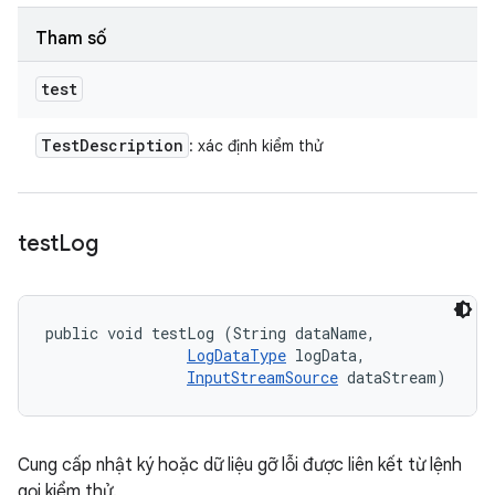
Tham số
test
Test
Description
: xác định kiểm thử
test
Log
public void testLog (String dataName, 

LogDataType
 logData, 

InputStreamSource
 dataStream)
Cung cấp nhật ký hoặc dữ liệu gỡ lỗi được liên kết từ lệnh
gọi kiểm thử.