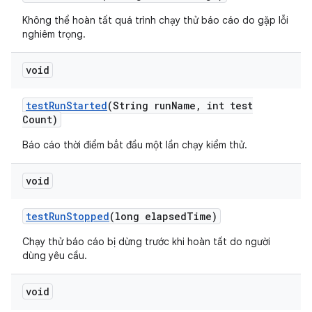
Không thể hoàn tất quá trình chạy thử báo cáo do gặp lỗi
nghiêm trọng.
void
test
Run
Started
(String run
Name
,
int test
Count)
Báo cáo thời điểm bắt đầu một lần chạy kiểm thử.
void
test
Run
Stopped
(long elapsed
Time)
Chạy thử báo cáo bị dừng trước khi hoàn tất do người
dùng yêu cầu.
void