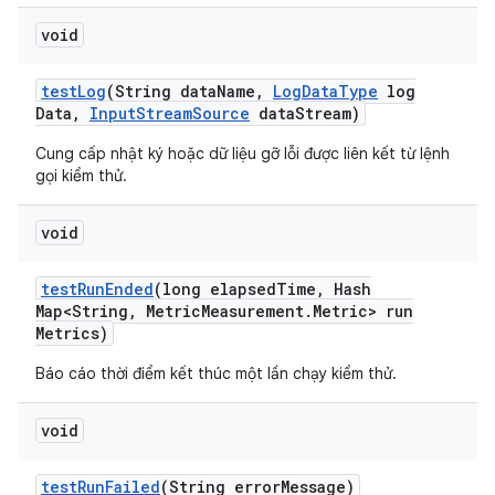
void
test
Log
(String data
Name
,
Log
Data
Type
log
Data
,
Input
Stream
Source
data
Stream)
Cung cấp nhật ký hoặc dữ liệu gỡ lỗi được liên kết từ lệnh
gọi kiểm thử.
void
test
Run
Ended
(long elapsed
Time
,
Hash
Map<String
,
Metric
Measurement
.
Metric> run
Metrics)
Báo cáo thời điểm kết thúc một lần chạy kiểm thử.
void
test
Run
Failed
(String error
Message)