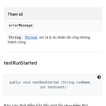
Tham số
error
Message
String
String
:
mô tả lý do khiến lần chạy không
thành công.
test
Run
Started
public void testRunStarted (String runName, 

                int testCount)
Báo cáo thời điểm bắt đầu một lần chạy kiểm thử.