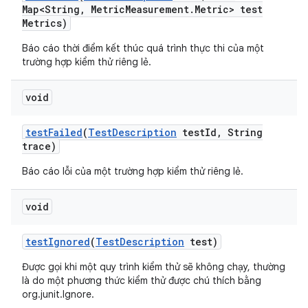
Map<String
,
Metric
Measurement
.
Metric> test
Metrics)
Báo cáo thời điểm kết thúc quá trình thực thi của một
trường hợp kiểm thử riêng lẻ.
void
test
Failed
(
Test
Description
test
Id
,
String
trace)
Báo cáo lỗi của một trường hợp kiểm thử riêng lẻ.
void
test
Ignored
(
Test
Description
test)
Được gọi khi một quy trình kiểm thử sẽ không chạy, thường
là do một phương thức kiểm thử được chú thích bằng
org.junit.Ignore.