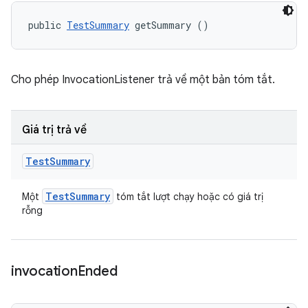
public 
TestSummary
 getSummary ()
Cho phép InvocationListener trả về một bản tóm tắt.
Giá trị trả về
Test
Summary
Test
Summary
Một
tóm tắt lượt chạy hoặc có giá trị
rỗng
invocation
Ended