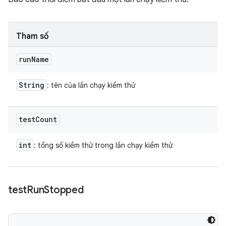
Tham số
run
Name
String
: tên của lần chạy kiểm thử
test
Count
int
: tổng số kiểm thử trong lần chạy kiểm thử
test
Run
Stopped