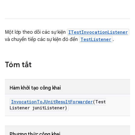
Một lớp theo dõi các sự kiện
ITestInvocationListener
và chuyển tiếp các sự kiện đó đến
TestListener
.
Tóm tắt
Hàm khởi tạo công khai
Invocation
To
JUnit
Result
Forwarder
(Test
Listener junit
Listener)
Phương thức công khai