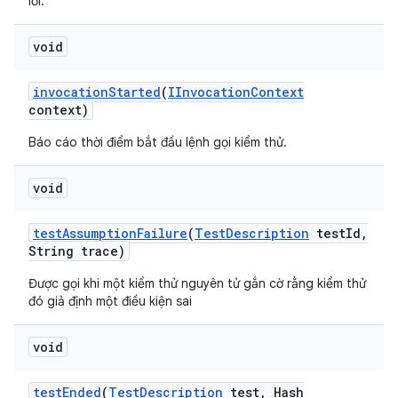
lỗi.
void
invocation
Started
(
IInvocation
Context
context)
Báo cáo thời điểm bắt đầu lệnh gọi kiểm thử.
void
test
Assumption
Failure
(
Test
Description
test
Id
,
String trace)
Được gọi khi một kiểm thử nguyên tử gắn cờ rằng kiểm thử
đó giả định một điều kiện sai
void
test
Ended
(
Test
Description
test
,
Hash