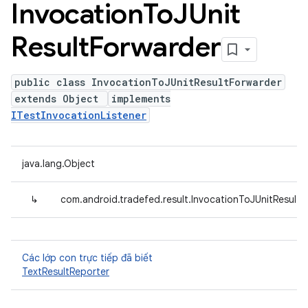
Invocation
To
JUnit
Result
Forwarder
public class InvocationToJUnitResultForwarder
extends Object
implements
ITestInvocationListener
java.lang.Object
↳
com.android.tradefed.result.InvocationToJUnitResultF
Các lớp con trực tiếp đã biết
TextResultReporter