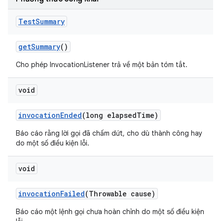
Test
Summary
get
Summary
()
Cho phép InvocationListener trả về một bản tóm tắt.
void
invocation
Ended
(long elapsed
Time)
Báo cáo rằng lời gọi đã chấm dứt, cho dù thành công hay
do một số điều kiện lỗi.
void
invocation
Failed
(Throwable cause)
Báo cáo một lệnh gọi chưa hoàn chỉnh do một số điều kiện