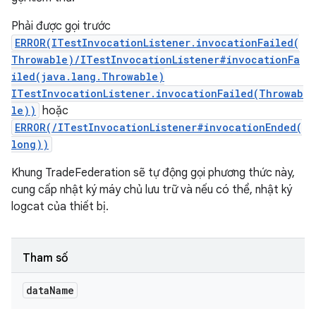
Phải được gọi trước
ERROR(ITestInvocationListener.invocationFailed(
Throwable)/ITestInvocationListener#invocationFa
iled(java.lang.Throwable)
ITestInvocationListener.invocationFailed(Throwab
le))
hoặc
ERROR(/ITestInvocationListener#invocationEnded(
long))
Khung TradeFederation sẽ tự động gọi phương thức này,
cung cấp nhật ký máy chủ lưu trữ và nếu có thể, nhật ký
logcat của thiết bị.
Tham số
data
Name