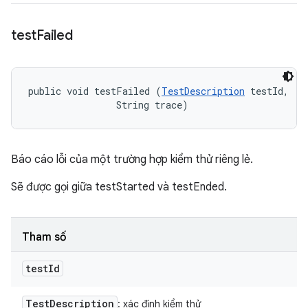
test
Failed
public void testFailed (
TestDescription
 testId, 

                String trace)
Báo cáo lỗi của một trường hợp kiểm thử riêng lẻ.
Sẽ được gọi giữa testStarted và testEnded.
Tham số
test
Id
Test
Description
: xác định kiểm thử