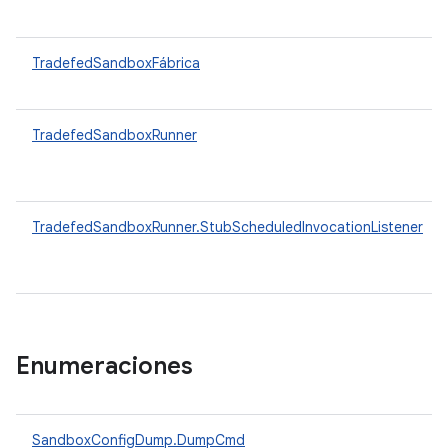
TradefedSandboxFábrica
TradefedSandboxRunner
TradefedSandboxRunner.StubScheduledInvocationListener
Enumeraciones
SandboxConfigDump.DumpCmd