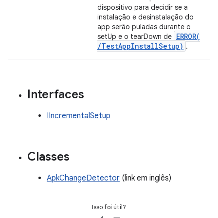
dispositivo para decidir se a
instalação e desinstalação do
app serão puladas durante o
ERROR(
setUp e o tearDown de
/
Test
App
Install
Setup)
.
Interfaces
IIncrementalSetup
Classes
ApkChangeDetector
(link em inglês)
Isso foi útil?