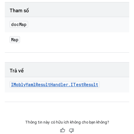
Tham số
doc
Map
Map
Trả về
IMobly
Yaml
Result
Handler
.
ITest
Result
Thông tin này có hữu ích không cho bạn không?