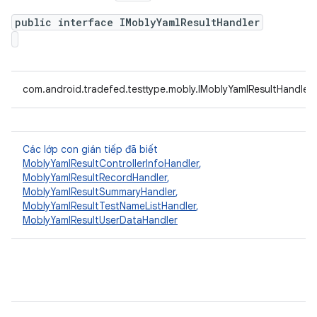
public interface IMoblyYamlResultHandler
com.android.tradefed.testtype.mobly.IMoblyYamlResultHandler
Các lớp con gián tiếp đã biết
MoblyYamlResultControllerInfoHandler
,
MoblyYamlResultRecordHandler
,
MoblyYamlResultSummaryHandler
,
MoblyYamlResultTestNameListHandler
,
MoblyYamlResultUserDataHandler