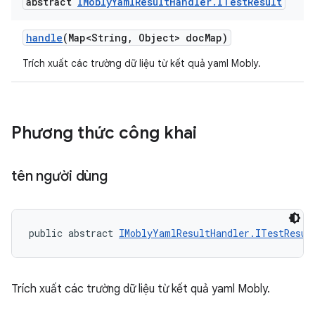
abstract
IMobly
Yaml
Result
Handler
.
ITest
Result
handle
(Map<String
,
Object> doc
Map)
Trích xuất các trường dữ liệu từ kết quả yaml Mobly.
Phương thức công khai
tên người dùng
public abstract 
IMoblyYamlResultHandler.ITestResul
Trích xuất các trường dữ liệu từ kết quả yaml Mobly.