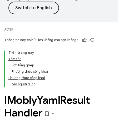
AOSP
Thông tin này có hữu ích không cho bạn không?
Trên trang này
Tóm tắt
Lớp lồng ghép
Phương thức công khai
Phương thức công khai
tên người dùng
IMobly
Yaml
Result
Handler