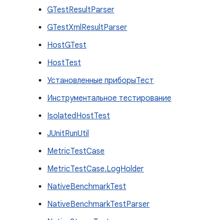
GTestResultParser
GTestXmlResultParser
HostGTest
HostTest
Установленные приборыТест
Инструментальное тестирование
IsolatedHostTest
JUnitRunUtil
MetricTestCase
MetricTestCase.LogHolder
NativeBenchmarkTest
NativeBenchmarkTestParser