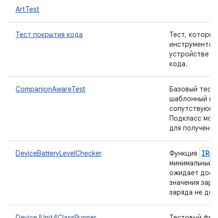
ArtTest
Тест покрытия кода
Тест, который
инструментал
устройстве и 
кода.
CompanionAwareTest
Базовый тест
шаблонный ко
сопутствующе
Подкласс мож
для получения
IRe
DeviceBatteryLevelChecker
Функция
минимальный у
ожидает дост
значения заря
заряда не дос
DeviceJUnit4ClassRunner
Тестовый фрей