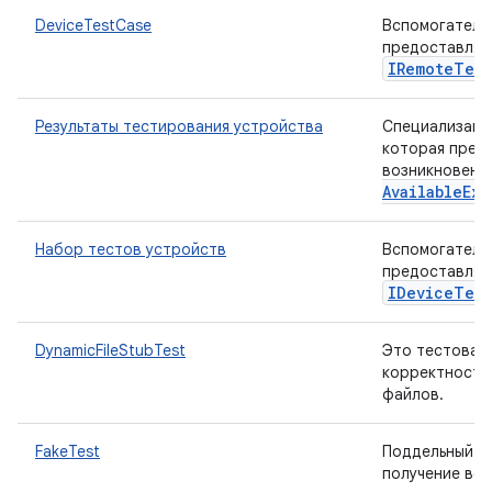
DeviceTestCase
Вспомогательн
предоставляю
IRemote
Test
Результаты тестирования устройства
Специализаци
которая прер
возникновени
Available
Exc
Набор тестов устройств
Вспомогательн
предоставля
IDevice
Test
DynamicFileStubTest
Это тестовая
корректность
файлов.
FakeTest
Поддельный те
получение во