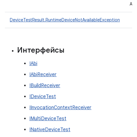
ADB
DeviceTestResult.RuntimeDeviceNotAvailableException
Интерфейсы
IAbi
IAbiReceiver
IBuildReceiver
IDeviceTest
IInvocationContextReceiver
IMultiDeviceTest
INativeDeviceTest