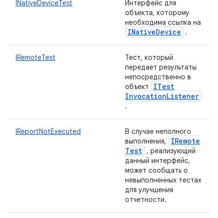
INativeDeviceTest
Интерфейс для
объекта, которому
необходима ссылка на
INative
Device
.
IRemoteTest
Тест, который
передает результаты
непосредственно в
ITest
объект
Invocation
Listener
.
IReportNotExecuted
В случае неполного
IRemote
выполнения,
Test
, реализующий
данный интерфейс,
может сообщать о
невыполненных тестах
для улучшения
отчетности.