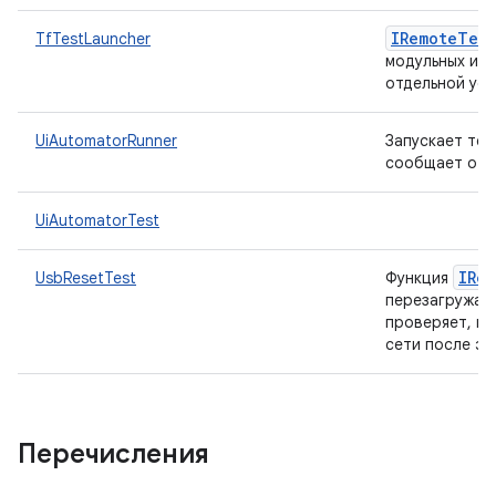
IRemote
Test
TfTestLauncher
модульных или
отдельной уст
UiAutomatorRunner
Запускает тес
сообщает о ре
UiAutomatorTest
IRe
UsbResetTest
Функция
перезагружае
проверяет, по
сети после эт
Перечисления