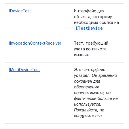
IDeviceTest
Интерфейс для
объекта, которому
необходима ссылка на
ITest
Device
.
IInvocationContextReceiver
Тест, требующий
учета контекста
вызова.
IMultiDeviceTest
Этот интерфейс
устарел. Он временно
сохранен для
обеспечения
совместимости, но
фактически больше не
используется.
Пожалуйста, не
внедряйте его.