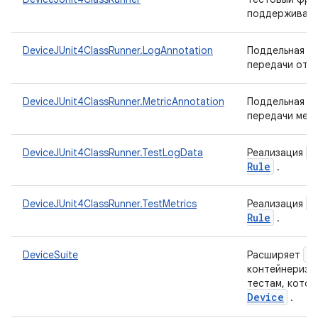
поддерживаю
DeviceJUnit4ClassRunner.LogAnnotation
Поддельная ан
передачи отч
DeviceJUnit4ClassRunner.MetricAnnotation
Поддельная ан
передачи мет
E
DeviceJUnit4ClassRunner.TestLogData
Реализация
Rule
.
E
DeviceJUnit4ClassRunner.TestMetrics
Реализация
Rule
.
S
DeviceSuite
Расширяет
контейнеризац
тестам, кото
Device
.