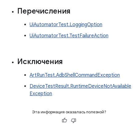
Перечисления
UiAutomatorTest.LoggingOption
UiAutomatorTest.TestFailureAction
Исключения
ArtRunTest.AdbShellCommandException
DeviceTestResult.RuntimeDeviceNotAvailable
Exception
Эта информация оказалась полезной?