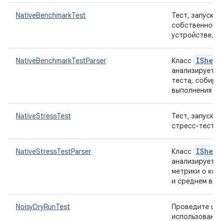
NativeBenchmarkTest
Тест, запуск
собственного
устройстве.
IShell
NativeBenchmarkTestParser
Класс
анализирует 
теста, собира
выполнения о
NativeStressTest
Тест, запуск
стресс-теста 
IShell
NativeStressTestParser
Класс
анализирует д
метрики о ко
и среднем вре
NoisyDryRunTest
Проведите шу
использовани