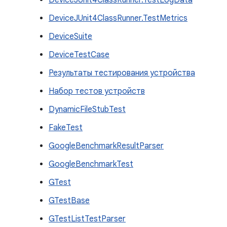
DeviceJUnit4ClassRunner.TestLogData
DeviceJUnit4ClassRunner.TestMetrics
DeviceSuite
DeviceTestCase
Результаты тестирования устройства
Набор тестов устройств
DynamicFileStubTest
FakeTest
GoogleBenchmarkResultParser
GoogleBenchmarkTest
GTest
GTestBase
GTestListTestParser