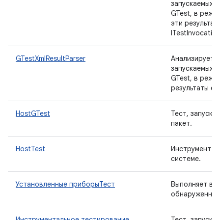
запускаемых 
GTest, в режи
эти результат
ITestInvocation
GTestXmlResultParser
Анализирует р
запускаемых 
GTest, в режи
результаты об
HostGTest
Тест, запуск
пакет.
HostTest
Инструмент дл
системе.
Установленные приборыТест
Выполняет вс
обнаруженные
Инструментальное тестирование
Тест, запуска