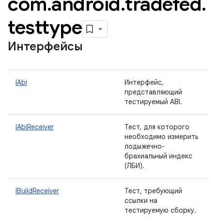
com
.
android
.
tradefed
.
testtype
Интерфейсы
IAbi
Интерфейс,
представляющий
тестируемый ABI.
IAbiReceiver
Тест, для которого
необходимо измерить
лодыжечно-
брахиальный индекс
(ЛБИ).
IBuildReceiver
Тест, требующий
ссылки на
тестируемую сборку.