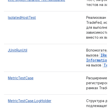
тестов на зад
IsolatedHostTest
Реализован ин
TradeFed, ис
для выполнени
зависимостью
вместо их вып
JUnitRunUtil
Вспомогатель
IRem
вызова
Information
Tes
на вызов
MetricTestCase
Расширение
регистрироват
рамках TradeF
MetricTestCase.LogHolder
Структура для
подлежащего 