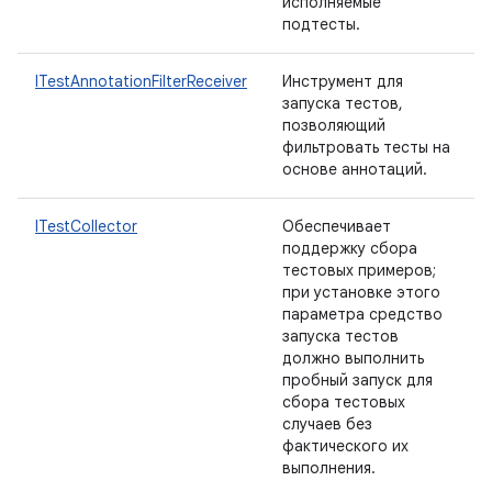
исполняемые
подтесты.
ITestAnnotationFilterReceiver
Инструмент для
запуска тестов,
позволяющий
фильтровать тесты на
основе аннотаций.
ITestCollector
Обеспечивает
поддержку сбора
тестовых примеров;
при установке этого
параметра средство
запуска тестов
должно выполнить
пробный запуск для
сбора тестовых
случаев без
фактического их
выполнения.