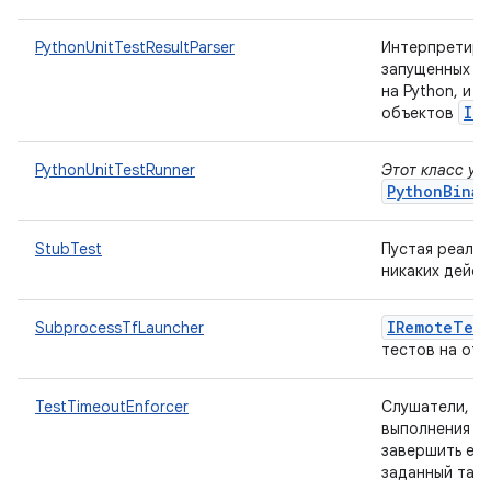
PythonUnitTestResultParser
Интерпретируе
запущенных с 
на Python, и 
IT
объектов
PythonUnitTestRunner
Этот класс ус
PythonBinar
StubTest
Пустая реализ
никаких дейст
IRemote
Test
SubprocessTfLauncher
тестов на отд
TestTimeoutEnforcer
Слушатели, п
выполнения за
завершить его
заданный тайм