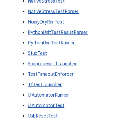
NativeStressTest
NativeStressTestParser
NoisyDryRunTest
PythonUnitTestResultParser
PythonUnitTestRunner
StubTest
SubprocessTfLauncher
TestTimeoutEnforcer
TfTestLauncher
UiAutomatorRunner
UiAutomatorTest
UsbResetTest