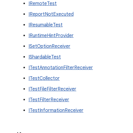
IRemoteTest
IReportNotExecuted
IResumableTest
IRuntimeHintProvider
ISetOptionReceiver
IShardableTest
ITestAnnotationFilterReceiver
ITestCollector
ITestFileFilterReceiver
ITestFilterReceiver
ITestInformationReceiver