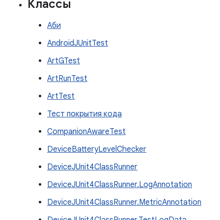
Классы
Аби
AndroidJUnitTest
ArtGTest
ArtRunTest
ArtTest
Тест покрытия кода
CompanionAwareTest
DeviceBatteryLevelChecker
DeviceJUnit4ClassRunner
DeviceJUnit4ClassRunner.LogAnnotation
DeviceJUnit4ClassRunner.MetricAnnotation