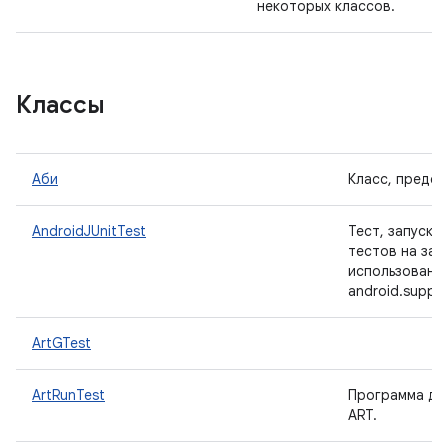
некоторых классов.
Классы
Аби
Класс, предст
AndroidJUnitTest
Тест, запуска
тестов на зад
использовани
android.suppor
ArtGTest
ArtRunTest
Программа дл
ART.