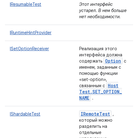
IResumableTest
Этот интерфейс
устарел. В нем больше
нет необходимости.
IRuntimeHintProvider
ISetOptionReceiver
Реализация этого
интерфейса должна
Option
содержать
с
именем, заданным с
помощью функции
«set-option»,
Host
связанным с
Test
.
SET
_
OPTION
_
NAME
.
IRemote
Test
IShardableTest
,
который можно
разделить на
отдельные