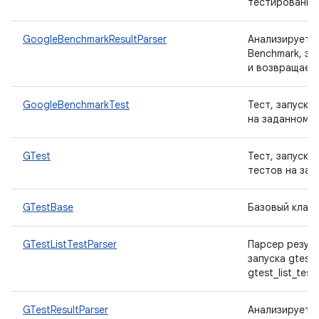
тестирования
GoogleBenchmarkResultParser
Анализирует р
Benchmark, за
и возвращает 
GoogleBenchmarkTest
Тест, запуска
на заданном у
GTest
Тест, запуска
тестов на зад
GTestBase
Базовый класс
GTestListTestParser
Парсер резул
запуска gtest
gtest_list_tests
GTestResultParser
Анализирует р