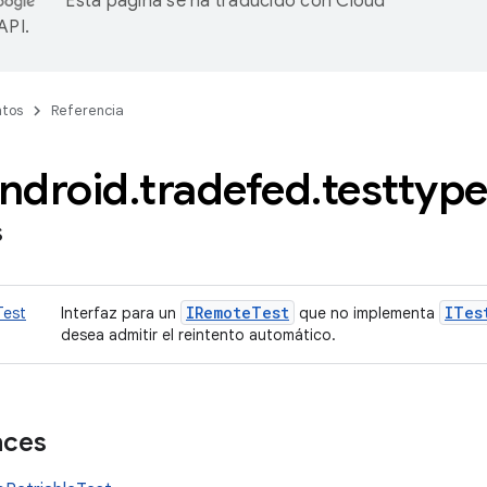
Esta página se ha traducido con
Cloud
 API
.
tos
Referencia
ndroid
.
tradefed
.
testtyp
s
IRemote
Test
ITes
Test
Interfaz para un
que no implementa
desea admitir el reintento automático.
aces