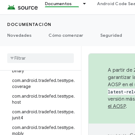
Documentos
Android Code Se
com.android.tradefed.targetpre
p.multi
com.android.tradefed.targetpre
DOCUMENTACIÓN
p.suite
Novedades
Cómo comenzar
Seguridad
com
.
android
.
tradefed
.
targetprep
.
sync
com
.
android
.
tradefed
.
testtype
com
.
android
.
tradefed
.
testtype
.
A partir de
binary
garantizar l
com
.
android
.
tradefed
.
testtype
.
AOSP en el 
coverage
latest-rel
com
.
android
.
tradefed
.
testtype
.
versión más
host
el AOSP
.
com
.
android
.
tradefed
.
testtype
.
junit4
com
.
android
.
tradefed
.
testtype
.
mobly