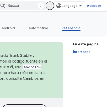
/
Acceder
s Android
Automotive
Referencia
En esta página
Interfaces
mado Trunk Stable y
emos el código fuente en el
uir a él, usa
android-
empre hará referencia a la
ión, consulta
Cambios en