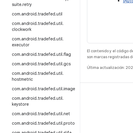
IAut
suite
.
retry
com
.
android
.
tradefed
.
util
com
.
android
.
tradefed
.
util
.
clockwork
com
.
android
.
tradefed
.
util
.
executor
El contenido y el código d
com
.
android
.
tradefed
.
util
.
flag
son marcas registradas d
com
.
android
.
tradefed
.
util
.
gcs
Última actualización: 20
com
.
android
.
tradefed
.
util
.
hostmetric
com
.
android
.
tradefed
.
util
.
image
CREAR
com
.
android
.
tradefed
.
util
.
Repositorio de Android
keystore
Requisitos
com
.
android
.
tradefed
.
util
.
net
Descargar
com
.
android
.
tradefed
.
util
.
proto
Vista previa de binarios
com
.
android
.
tradefed
.
util
.
sl4a