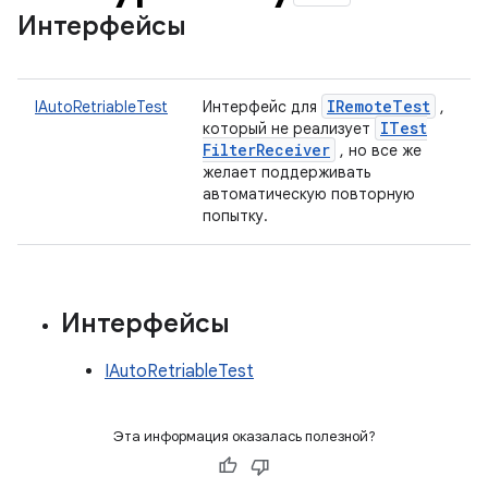
Интерфейсы
IRemote
Test
IAutoRetriableTest
Интерфейс для
,
ITest
который не реализует
Filter
Receiver
, но все же
желает поддерживать
автоматическую повторную
попытку.
Интерфейсы
IAutoRetriableTest
Эта информация оказалась полезной?