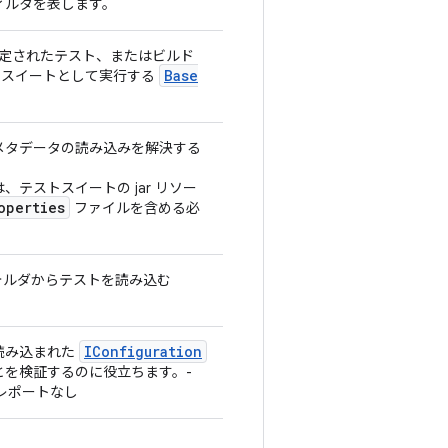
ィルタを表します。
er で指定されたテスト、またはビルド
Base
ァイルをスイートとして実行する
メタデータの読み込みを解決する
テストスイートの jar リソー
operties
ファイルを含める必
uite/ フォルダからテストを読み込む
IConfiguration
読み込まれた
とを検証するのに役立ちます。-
果レポートなし