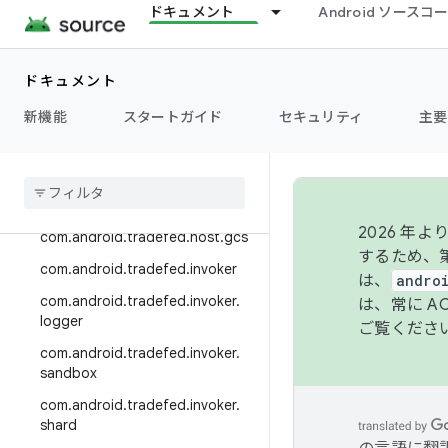
ドキュメント
Android ソース
com.android.tradefed.device.m
etric
com.android.tradefed.device.re
ドキュメント
covery
新機能
スタートガイド
セキュリティ
主要
com
.
android
.
tradefed
.
device
.
server
com
.
android
.
tradefed
.
error
com
.
android
.
tradefed
.
host
2026 
com
.
android
.
tradefed
.
host
.
gcs
するため、第
com
.
android
.
tradefed
.
invoker
は、
andro
com
.
android
.
tradefed
.
invoker
.
は、常に 
logger
ご覧くださ
com
.
android
.
tradefed
.
invoker
.
sandbox
com
.
android
.
tradefed
.
invoker
.
shard