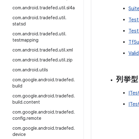
com
.
android
.
tradefed
.
util
.
sl4a
Suit
com
.
android
.
tradefed
.
util
.
Test
statsd
Test
com
.
android
.
tradefed
.
util
.
testmapping
TfSu
com
.
android
.
tradefed
.
util
.
xml
Vali
com
.
android
.
tradefed
.
util
.
zip
com
.
android
.
utils
列挙型
com
.
google
.
android
.
tradefed
.
build
ITes
com
.
google
.
android
.
tradefed
.
build
.
content
ITes
com
.
google
.
android
.
tradefed
.
config
.
remote
com
.
google
.
android
.
tradefed
.
device