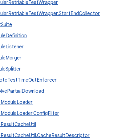
ularRetriableTestWrapper
ularRetriableTestWrapper.StartEndCollector
tSuite
leDefinition
leListener
uleMerger
leSplitter
oteTestTimeOutEnforcer
lvePartialDownload
eModuleLoader
eModuleLoader.ConfigFilter
eResultCacheUtil
eResultCacheUtil.CacheResultDescriptor