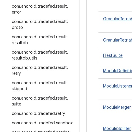
com
.
android
.
tradefed
.
result
.
error
GranularRetri
com
.
android
.
tradefed
.
result
.
proto
com
.
android
.
tradefed
.
result
.
GranularRetri
resultdb
com
.
android
.
tradefed
.
result
.
ITestSuite
resultdb
.
utils
com
.
android
.
tradefed
.
result
.
ModuleDefiniti
retry
com
.
android
.
tradefed
.
result
.
ModuleListene
skipped
com
.
android
.
tradefed
.
result
.
suite
ModuleMerger
com
.
android
.
tradefed
.
retry
com
.
android
.
tradefed
.
sandbox
ModuleSplitter