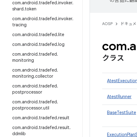
の言語に翻
com
.
android
.
tradefed
.
invoker
.
shard
.
token
com
.
android
.
tradefed
.
invoker
.
AOSP
ドキュメ
tracing
com
.
android
.
tradefed
.
lite
com
.
a
com
.
android
.
tradefed
.
log
com
.
android
.
tradefed
.
クラス
monitoring
com
.
android
.
tradefed
.
monitoring
.
collector
AtestExecutio
com
.
android
.
tradefed
.
postprocessor
AtestRunner
com
.
android
.
tradefed
.
postprocessor
.
util
BaseTestSuite
com
.
android
.
tradefed
.
result
com
.
android
.
tradefed
.
result
.
ddmlib
ExecutionPlan