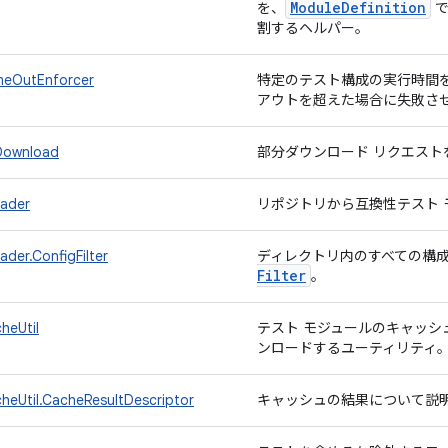
Module
Definition
を、
で
割するヘルパー。
meOutEnforcer
特定のテスト構成の実行時間
アウトを超えた場合に失敗さ
lDownload
部分ダウンロード リクエス
ader
リポジトリから互換性テスト
der.ConfigFilter
ディレクトリ内のすべての構
Filter
。
heUtil
テスト モジュールのキャッシ
ンロードするユーティリティ
heUtil.CacheResultDescriptor
キャッシュの結果について説