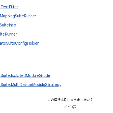
eTestFilter
MappingSuiteRunner
SuiteInfo
iteRunner
dateSuiteConfigHelper
tSuite.IsolatedModuleGrade
tSuite.MultiDeviceModuleStrategy
この情報は役に立ちましたか？