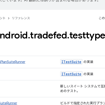
訳しています。AI 翻訳には誤りが含まれる場合があります。
ント
リファレンス
この
ndroid
.
tradefed
.
testtyp
ITest
Suite
nPlanSuiteRunner
の実装
ITest
Suite
の実装
新しいスイート システムで
めのテスト。
SuiteRunner
ビルドで指定された実行プラ