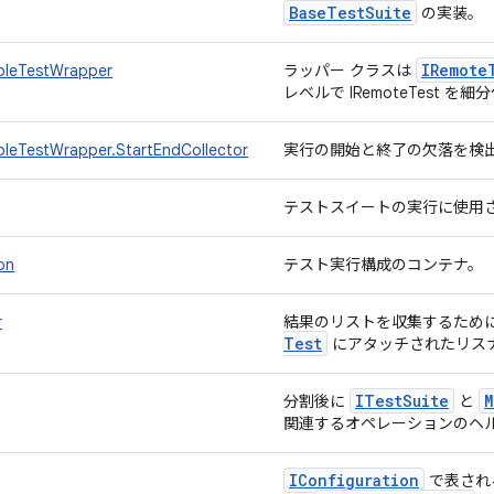
Base
Test
Suite
の実装。
IRemote
ableTestWrapper
ラッパー クラスは
レベルで IRemoteTest を
ableTestWrapper.StartEndCollector
実行の開始と終了の欠落を検
テストスイートの実行に使用
on
テスト実行構成のコンテナ。
r
結果のリストを収集するため
Test
にアタッチされたリス
ITest
Suite
M
分割後に
と
関連するオペレーションのヘ
IConfiguration
で表され