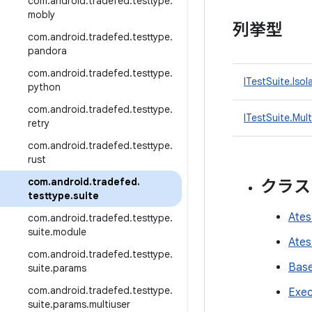
com
.
android
.
tradefed
.
testtype
.
mobly
列挙型
com
.
android
.
tradefed
.
testtype
.
pandora
com
.
android
.
tradefed
.
testtype
.
ITestSuite.Is
python
com
.
android
.
tradefed
.
testtype
.
ITestSuite.Mul
retry
com
.
android
.
tradefed
.
testtype
.
rust
com
.
android
.
tradefed
.
クラス
testtype
.
suite
Ates
com
.
android
.
tradefed
.
testtype
.
suite
.
module
Ates
com
.
android
.
tradefed
.
testtype
.
Base
suite
.
params
com
.
android
.
tradefed
.
testtype
.
Exec
suite
.
params
.
multiuser