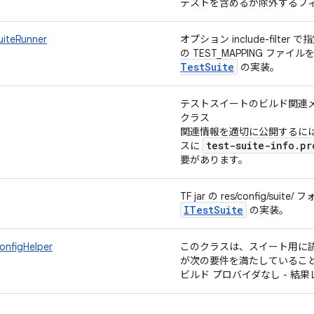
テストを含めるか除外するフ
iteRunner
オプション include-filt
の TEST_MAPPING フ
Test
Suite
の実装。
テストスイートのビルド関連
クラス
関連情報を適切に公開するには、
test-suite-info.pr
スに
要があります。
TF jar の res/config/s
ITest
Suite
の実装。
onfigHelper
このクラスは、スイート用に
が次の要件を満たしているこ
ビルド プロバイダなし - 結