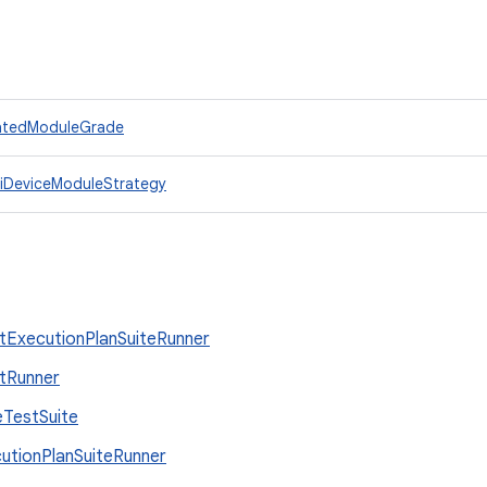
olatedModuleGrade
tiDeviceModuleStrategy
tExecutionPlanSuiteRunner
tRunner
TestSuite
utionPlanSuiteRunner