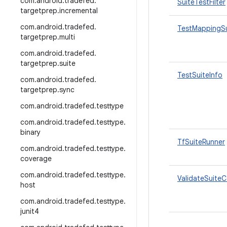
com
.
android
.
tradefed
.
SuiteTestFilter
targetprep
.
incremental
com
.
android
.
tradefed
.
TestMappingSu
targetprep
.
multi
com
.
android
.
tradefed
.
targetprep
.
suite
TestSuiteInfo
com
.
android
.
tradefed
.
targetprep
.
sync
com
.
android
.
tradefed
.
testtype
com
.
android
.
tradefed
.
testtype
.
binary
TfSuiteRunner
com
.
android
.
tradefed
.
testtype
.
coverage
com
.
android
.
tradefed
.
testtype
.
ValidateSuiteC
host
com
.
android
.
tradefed
.
testtype
.
junit4