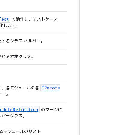
Test
で動作し、テストケース
細分化します。
出するクラス ヘルパー。
される抽象クラス。
IRemote
に、各モジュールの各
ナー。
odule
Definition
のマージに
ルパークラス。
るモジュールのリスト