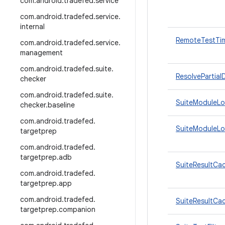
com
.
android
.
tradefed
.
service
com
.
android
.
tradefed
.
service
.
internal
RemoteTestTi
com
.
android
.
tradefed
.
service
.
management
com
.
android
.
tradefed
.
suite
.
ResolvePartia
checker
com
.
android
.
tradefed
.
suite
.
SuiteModuleLo
checker
.
baseline
com
.
android
.
tradefed
.
SuiteModuleLoa
targetprep
com
.
android
.
tradefed
.
targetprep
.
adb
SuiteResultCac
com
.
android
.
tradefed
.
targetprep
.
app
com
.
android
.
tradefed
.
SuiteResultCac
targetprep
.
companion