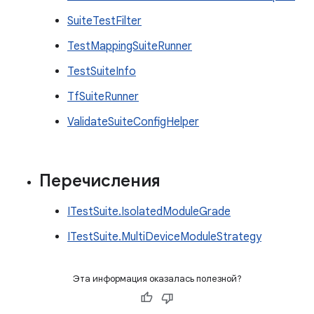
SuiteTestFilter
TestMappingSuiteRunner
TestSuiteInfo
TfSuiteRunner
ValidateSuiteConfigHelper
Перечисления
ITestSuite.IsolatedModuleGrade
ITestSuite.MultiDeviceModuleStrategy
Эта информация оказалась полезной?