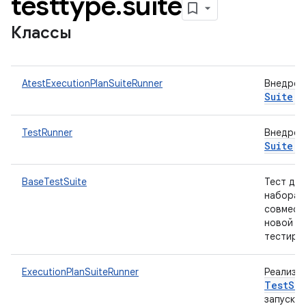
testtype
.
suite
Классы
AtestExecutionPlanSuiteRunner
Внедре
Suite
TestRunner
Внедре
Suite
BaseTestSuite
Тест для
набора 
совмест
новой с
тестиро
ExecutionPlanSuiteRunner
Реализа
Test
Sui
запуска 