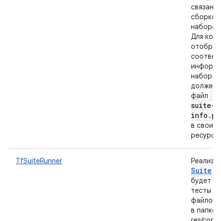
связанны
сборкой,
набора 
Для кор
отображ
соответ
информа
набор т
должен 
te
файл
suite-
info.pr
в свои J
ресурсы
TfSuiteRunner
Реализа
Suite
,
будет за
тесты из
файлов 
в папке
res/config