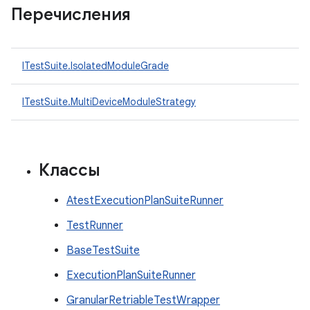
Перечисления
ITestSuite.IsolatedModuleGrade
ITestSuite.MultiDeviceModuleStrategy
Классы
AtestExecutionPlanSuiteRunner
TestRunner
BaseTestSuite
ExecutionPlanSuiteRunner
GranularRetriableTestWrapper