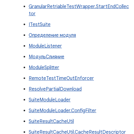
GranularRetriableTestWrapper.StartEndCollec
tor
ITestSuite
Определение модуля
ModuleListener
МодульСлияние
ModuleSplitter
RemoteTestTimeOutEnforcer
ResolvePartialDownload
SuiteModuleLoader
SuiteModuleLoader.ConfigFilter
SuiteResultCacheUtil
SuiteResultCacheUtil.CacheResultDescriptor