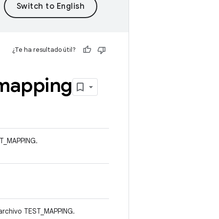
¿Te ha resultado útil?
mapping
ST_MAPPING.
n archivo TEST_MAPPING.