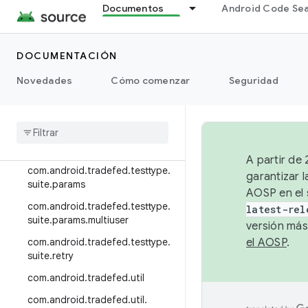
python
Documentos
Android Code Se
com.android.tradefed.testtype.r
etry
DOCUMENTACIÓN
com.android.tradefed.testtype.r
ust
Novedades
Cómo comenzar
Seguridad
com
.
android
.
tradefed
.
testtype
.
suite
com
.
android
.
tradefed
.
testtype
.
suite
.
module
A partir de
com
.
android
.
tradefed
.
testtype
.
garantizar l
suite
.
params
AOSP en el 
com
.
android
.
tradefed
.
testtype
.
latest-rel
suite
.
params
.
multiuser
versión más
com
.
android
.
tradefed
.
testtype
.
el AOSP
.
suite
.
retry
com
.
android
.
tradefed
.
util
com
.
android
.
tradefed
.
util
.