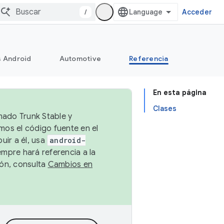
/
Acceder
s Android
Automotive
Referencia
En esta página
Clases
mado Trunk Stable y
emos el código fuente en el
uir a él, usa
android-
empre hará referencia a la
ión, consulta
Cambios en