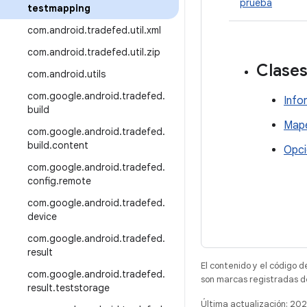
prueba
testmapping
com
.
android
.
tradefed
.
util
.
xml
com
.
android
.
tradefed
.
util
.
zip
Clase
com
.
android
.
utils
com
.
google
.
android
.
tradefed
.
Info
build
Mape
com
.
google
.
android
.
tradefed
.
build
.
content
Opci
com
.
google
.
android
.
tradefed
.
config
.
remote
com
.
google
.
android
.
tradefed
.
device
com
.
google
.
android
.
tradefed
.
result
El contenido y el código d
com
.
google
.
android
.
tradefed
.
son marcas registradas d
result
.
teststorage
Última actualización: 20