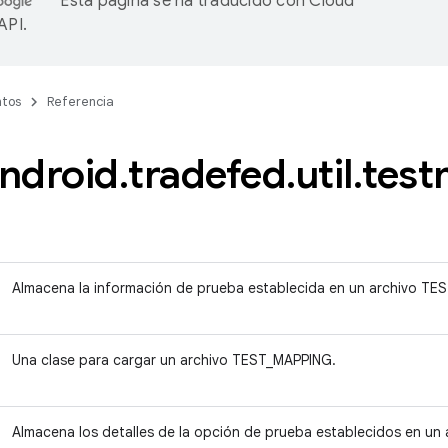
Esta página se ha traducido con
Cloud
 API
.
tos
Referencia
ndroid
.
tradefed
.
util
.
test
Almacena la información de prueba establecida en un archivo TE
Una clase para cargar un archivo TEST_MAPPING.
Almacena los detalles de la opción de prueba establecidos en u