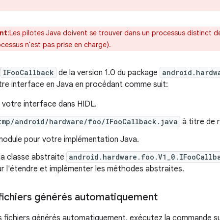
nt
:Les pilotes Java doivent se trouver dans un processus distinct d
cessus n'est pas prise en charge).
e
IFooCallback
de la version 1.0 du package
android.hardw
re interface en Java en procédant comme suit:
 votre interface dans HIDL.
tmp/android/hardware/foo/IFooCallback.java
à titre de 
module pour votre implémentation Java.
la classe abstraite
android.hardware.foo.V1_0.IFooCallb
r l'étendre et implémenter les méthodes abstraites.
s fichiers générés automatiquement
es fichiers générés automatiquement, exécutez la commande su