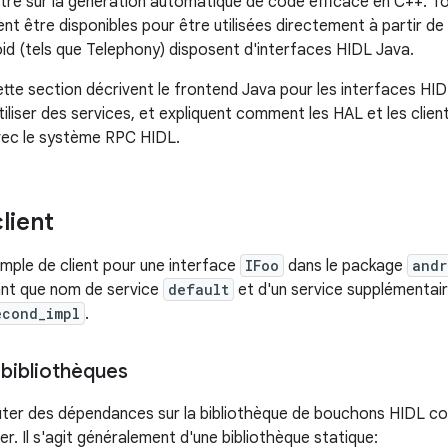
re sur la génération automatique de code efficace en C++. To
nt être disponibles pour être utilisées directement à partir de
d (tels que Telephony) disposent d'interfaces HIDL Java.
tte section décrivent le frontend Java pour les interfaces HI
tiliser des services, et expliquent comment les HAL et les clie
vec le système RPC HIDL.
lient
xemple de client pour une interface
IFoo
dans le package
andr
ant que nom de service
default
et d'un service supplémentair
econd_impl
.
 bibliothèques
ter des dépendances sur la bibliothèque de bouchons HIDL co
iser. Il s'agit généralement d'une bibliothèque statique: