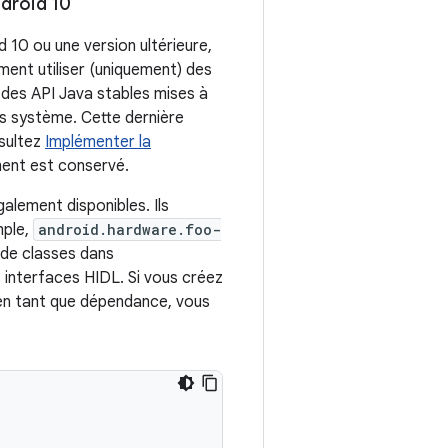
ndroid 10
d 10 ou une version ultérieure,
ment utiliser (uniquement) des
c des API Java stables mises à
ns système. Cette dernière
nsultez
Implémenter la
ment est conservé.
galement disponibles. Ils
mple,
android.hardware.foo-
 de classes dans
s interfaces HIDL. Si vous créez
 en tant que dépendance, vous