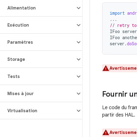
Alimentation
import
and
...
Exécution
// retry to
IFoo
server
IFoo
anothe
Paramètres
server
.
doSo
Storage
Avertisseme
Tests
Fournir u
Mises à jour
Le code du fram
Virtualisation
partir des HAL.
Avertisseme