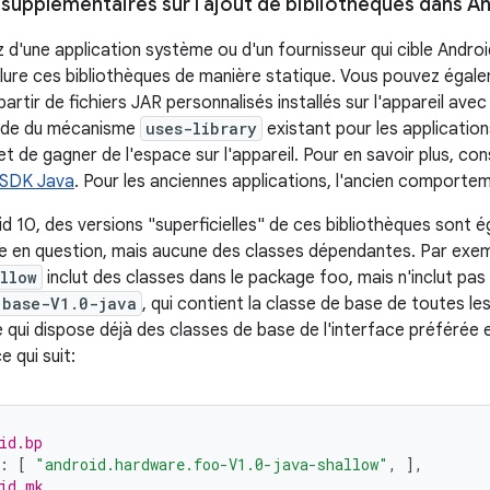
supplémentaires sur l'ajout de bibliothèques dans A
 d'une application système ou d'un fournisseur qui cible Androi
lure ces bibliothèques de manière statique. Vous pouvez égale
artir de fichiers JAR personnalisés installés sur l'appareil ave
'aide du mécanisme
uses-library
existant pour les applicatio
 de gagner de l'espace sur l'appareil. Pour en savoir plus, co
 SDK Java
. Pour les anciennes applications, l'ancien comporte
id 10, des versions "superficielles" de ces bibliothèques sont é
sse en question, mais aucune des classes dépendantes. Par exe
llow
inclut des classes dans le package foo, mais n'inclut pas
.base-V1.0-java
, qui contient la classe de base de toutes le
e qui dispose déjà des classes de base de l'interface préférée
e qui suit:
id.bp
:
[
"android.hardware.foo-V1.0-java-shallow"
,
]
,
id.mk