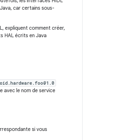
utefois, les interfaces HIDL
 Java, car certains sous-
DL, expliquent comment créer,
nts HAL écrits en Java
oid.hardware.foo@1.0
e avec le nom de service
rrespondante si vous