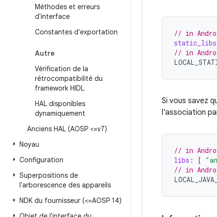
Méthodes et erreurs
d'interface
Constantes d'exportation
// in Andro
static_libs
// in Andro
Autre
LOCAL_STAT
Vérification de la
rétrocompatibilité du
framework HIDL
Si vous savez q
HAL disponibles
l'association p
dynamiquement
Anciens HAL (AOSP <=v7)
Noyau
// in Andro
Configuration
libs
:
[
"a
// in Andro
Superpositions de
LOCAL_JAVA
l'arborescence des appareils
NDK du fournisseur (<=AOSP 14)
Objet de l'interface du