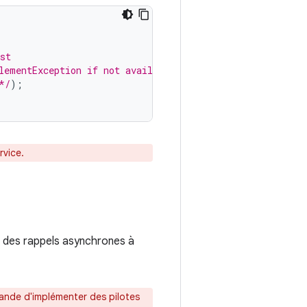
st
lementException if not available
*/
);
rvice.
r des rappels asynchrones à
ande d'implémenter des pilotes