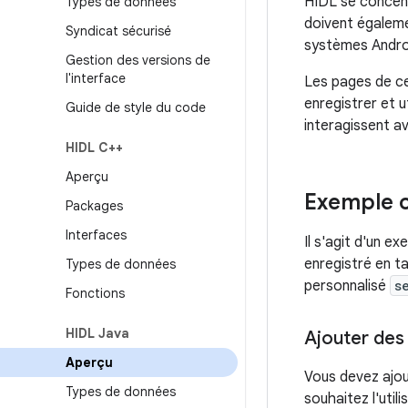
HIDL se concent
Types de données
doivent égaleme
Syndicat sécurisé
systèmes Androi
Gestion des versions de
l'interface
Les pages de ce
enregistrer et u
Guide de style du code
interagissent a
HIDL C++
Aperçu
Exemple c
Packages
Interfaces
Il s'agit d'un e
enregistré en t
Types de données
personnalisé
s
Fonctions
HIDL Java
Ajouter des
Aperçu
Vous devez ajou
Types de données
souhaitez l'util