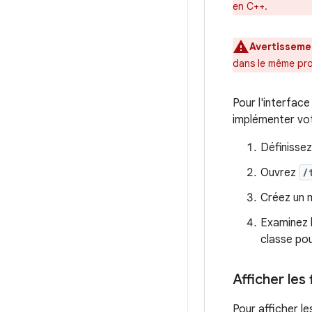
en C++.
Avertisseme
dans le même pro
Pour l'interfac
implémenter vot
Définissez
Ouvrez
/
Créez un 
Examinez 
classe pou
Afficher le
Pour afficher l