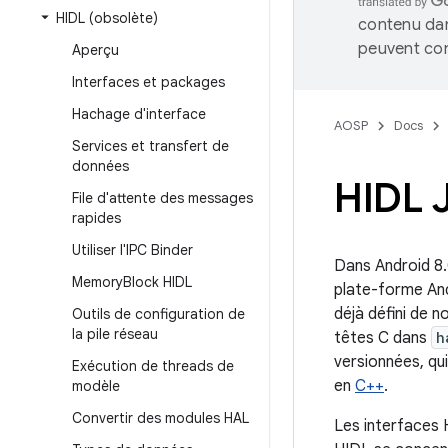
HIDL (obsolète)
contenu dan
peuvent con
Aperçu
Interfaces et packages
Hachage d'interface
AOSP
Docs
Services et transfert de
données
HIDL 
File d'attente des messages
rapides
Utiliser l'IPC Binder
Dans Android 8.0
Memory
Block HIDL
plate-forme Andr
déjà défini de 
Outils de configuration de
la pile réseau
têtes C dans
h
versionnées, qu
Exécution de threads de
en
C++
.
modèle
Convertir des modules HAL
Les interfaces 