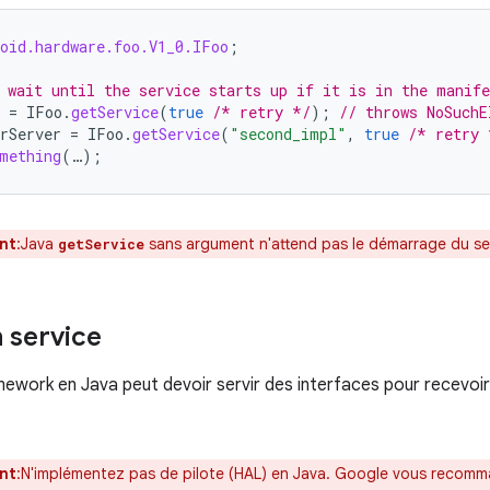
roid.hardware.foo.V1_0.IFoo
;
 wait until the service starts up if it is in the manife
=
IFoo
.
getService
(
true
/* retry */
);
// throws NoSuchE
rServer
=
IFoo
.
getService
(
"second_impl"
,
true
/* retry 
mething
(…);
nt
:Java
sans argument n'attend pas le démarrage du se
getService
n service
ework en Java peut devoir servir des interfaces pour recevoi
nt
:N'implémentez pas de pilote (HAL) en Java. Google vous recomm