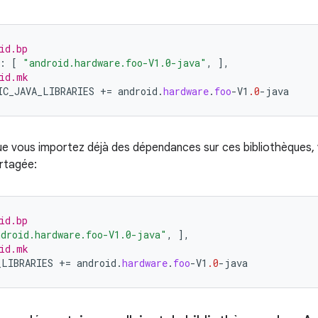
id.bp
:
[
"android.hardware.foo-V1.0-java"
,
]
,
id.mk
IC_JAVA_LIBRARIES
+=
android
.
hardware
.
foo
-
V1
.0
-
java
ue vous importez déjà des dépendances sur ces bibliothèques, 
artagée:
id.bp
ndroid.hardware.foo-V1.0-java"
,
]
,
id.mk
_LIBRARIES
+=
android
.
hardware
.
foo
-
V1
.0
-
java