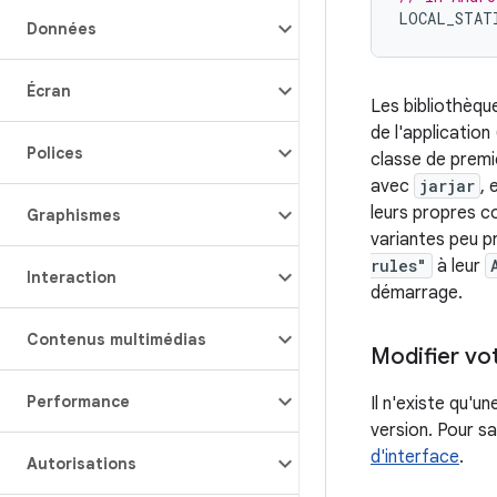
LOCAL_STAT
Données
Écran
Les bibliothèqu
de l'applicatio
Polices
classe de premie
avec
jarjar
, 
leurs propres co
Graphismes
variantes peu p
rules"
à leur
Interaction
démarrage.
Contenus multimédias
Modifier vo
Performance
Il n'existe qu'un
version. Pour s
d'interface
.
Autorisations