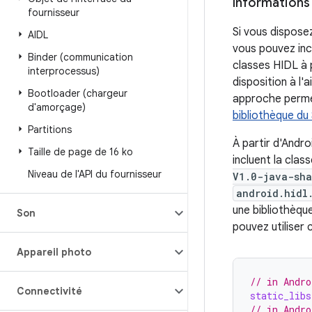
Informations 
fournisseur
Si vous disposez
AIDL
vous pouvez inc
Binder (communication
classes HIDL à p
interprocessus)
disposition à l
Bootloader (chargeur
approche permet
d'amorçage)
bibliothèque du
Partitions
À partir d'Andro
Taille de page de 16 ko
incluent la cla
Niveau de l'API du fournisseur
V1.0-java-sha
android.hidl
une bibliothèqu
Son
pouvez utiliser c
Appareil photo
// in Andro
Connectivité
static_libs
// in Andro