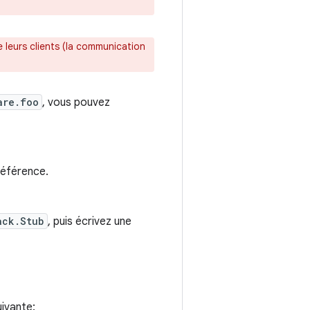
e leurs clients (la communication
are.foo
, vous pouvez
référence.
ack.Stub
, puis écrivez une
ivante: