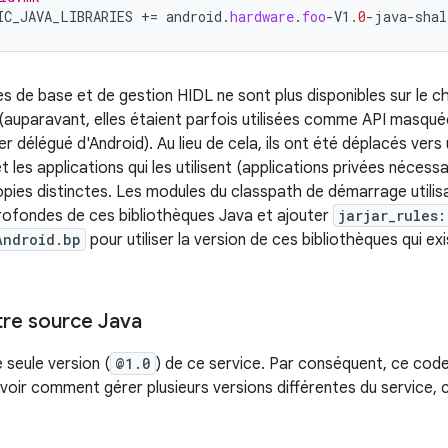
IC_JAVA_LIBRARIES
+=
android
.
hardware
.
foo
-
V1
.0
-
java
-
shal
es de base et de gestion HIDL ne sont plus disponibles sur le
n (auparavant, elles étaient parfois utilisées comme API masqué
r délégué d'Android). Au lieu de cela, ils ont été déplacés ve
et les applications qui les utilisent (applications privées néces
pies distinctes. Les modules du classpath de démarrage utilisan
rofondes de ces bibliothèques Java et ajouter
jarjar_rules
Android.bp
pour utiliser la version de ces bibliothèques qui ex
tre source Java
e seule version (
@1.0
) de ce service. Par conséquent, ce cod
avoir comment gérer plusieurs versions différentes du service, 